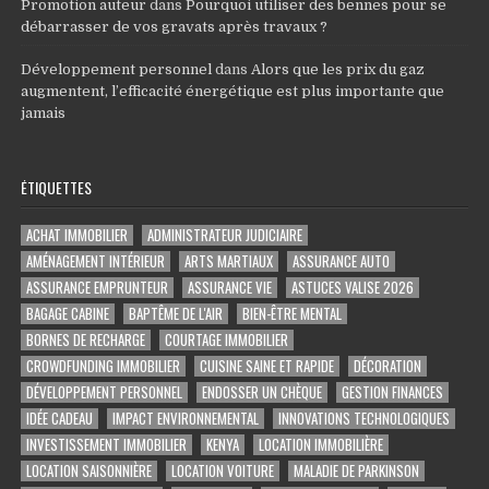
Promotion auteur
dans
Pourquoi utiliser des bennes pour se
débarrasser de vos gravats après travaux ?
Développement personnel
dans
Alors que les prix du gaz
augmentent, l’efficacité énergétique est plus importante que
jamais
ÉTIQUETTES
ACHAT IMMOBILIER
ADMINISTRATEUR JUDICIAIRE
AMÉNAGEMENT INTÉRIEUR
ARTS MARTIAUX
ASSURANCE AUTO
ASSURANCE EMPRUNTEUR
ASSURANCE VIE
ASTUCES VALISE 2026
BAGAGE CABINE
BAPTÊME DE L'AIR
BIEN-ÊTRE MENTAL
BORNES DE RECHARGE
COURTAGE IMMOBILIER
CROWDFUNDING IMMOBILIER
CUISINE SAINE ET RAPIDE
DÉCORATION
DÉVELOPPEMENT PERSONNEL
ENDOSSER UN CHÈQUE
GESTION FINANCES
IDÉE CADEAU
IMPACT ENVIRONNEMENTAL
INNOVATIONS TECHNOLOGIQUES
INVESTISSEMENT IMMOBILIER
KENYA
LOCATION IMMOBILIÈRE
LOCATION SAISONNIÈRE
LOCATION VOITURE
MALADIE DE PARKINSON