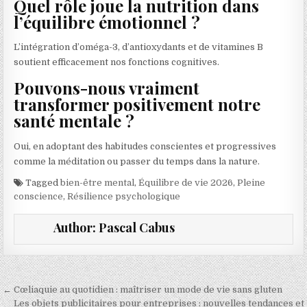
Quel rôle joue la nutrition dans
l’équilibre émotionnel ?
L’intégration d’oméga-3, d’antioxydants et de vitamines B
soutient efficacement nos fonctions cognitives.
Pouvons-nous vraiment
transformer positivement notre
santé mentale ?
Oui, en adoptant des habitudes conscientes et progressives
comme la méditation ou passer du temps dans la nature.
Tagged
bien-être mental
,
Équilibre de vie 2026
,
Pleine
conscience
,
Résilience psychologique
Author:
Pascal Cabus
Navigation de l’article
← Cœliaquie au quotidien : maîtriser un mode de vie sans gluten
Les objets publicitaires pour entreprises : nouvelles tendances et