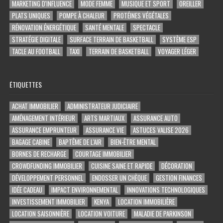
MARKETING D'INFLUENCE
MODE FEMME
MUSIQUE ET SPORT
OREILLER
PLATS UNIQUES
POMPE À CHALEUR
PROTÉINES VÉGÉTALES
RÉNOVATION ÉNERGÉTIQUE
SANTÉ MENTALE
SPECTACLE
STRATÉGIE DIGITALE
SURFACE TERRAIN DE BASKETBALL
SYSTÈME ESP
TACLE AU FOOTBALL
TAXI
TERRAIN DE BASKETBALL
VOYAGER LÉGER
ÉTIQUETTES
ACHAT IMMOBILIER
ADMINISTRATEUR JUDICIAIRE
AMÉNAGEMENT INTÉRIEUR
ARTS MARTIAUX
ASSURANCE AUTO
ASSURANCE EMPRUNTEUR
ASSURANCE VIE
ASTUCES VALISE 2026
BAGAGE CABINE
BAPTÊME DE L'AIR
BIEN-ÊTRE MENTAL
BORNES DE RECHARGE
COURTAGE IMMOBILIER
CROWDFUNDING IMMOBILIER
CUISINE SAINE ET RAPIDE
DÉCORATION
DÉVELOPPEMENT PERSONNEL
ENDOSSER UN CHÈQUE
GESTION FINANCES
IDÉE CADEAU
IMPACT ENVIRONNEMENTAL
INNOVATIONS TECHNOLOGIQUES
INVESTISSEMENT IMMOBILIER
KENYA
LOCATION IMMOBILIÈRE
LOCATION SAISONNIÈRE
LOCATION VOITURE
MALADIE DE PARKINSON