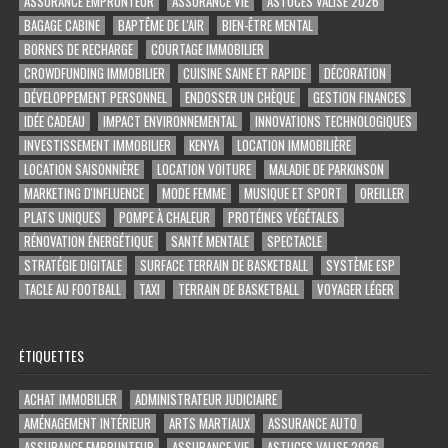
ASSURANCE EMPRUNTEUR
ASSURANCE VIE
ASTUCES VALISE 2026
BAGAGE CABINE
BAPTÊME DE L'AIR
BIEN-ÊTRE MENTAL
BORNES DE RECHARGE
COURTAGE IMMOBILIER
CROWDFUNDING IMMOBILIER
CUISINE SAINE ET RAPIDE
DÉCORATION
DÉVELOPPEMENT PERSONNEL
ENDOSSER UN CHÈQUE
GESTION FINANCES
IDÉE CADEAU
IMPACT ENVIRONNEMENTAL
INNOVATIONS TECHNOLOGIQUES
INVESTISSEMENT IMMOBILIER
KENYA
LOCATION IMMOBILIÈRE
LOCATION SAISONNIÈRE
LOCATION VOITURE
MALADIE DE PARKINSON
MARKETING D'INFLUENCE
MODE FEMME
MUSIQUE ET SPORT
OREILLER
PLATS UNIQUES
POMPE À CHALEUR
PROTÉINES VÉGÉTALES
RÉNOVATION ÉNERGÉTIQUE
SANTÉ MENTALE
SPECTACLE
STRATÉGIE DIGITALE
SURFACE TERRAIN DE BASKETBALL
SYSTÈME ESP
TACLE AU FOOTBALL
TAXI
TERRAIN DE BASKETBALL
VOYAGER LÉGER
ÉTIQUETTES
ACHAT IMMOBILIER
ADMINISTRATEUR JUDICIAIRE
AMÉNAGEMENT INTÉRIEUR
ARTS MARTIAUX
ASSURANCE AUTO
ASSURANCE EMPRUNTEUR
ASSURANCE VIE
ASTUCES VALISE 2026