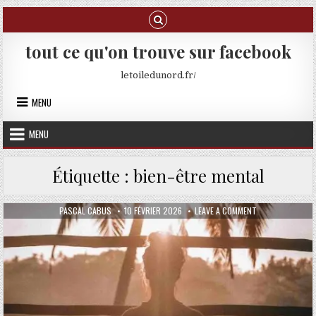
Skip to content
tout ce qu'on trouve sur facebook
letoiledunord.fr/
MENU
MENU
Étiquette :
bien-être mental
AUTHOR:
PUBLISHED DATE:
ON COMMENT TRA
PASCAL CABUS
10 FÉVRIER 2026
LEAVE A COMMENT