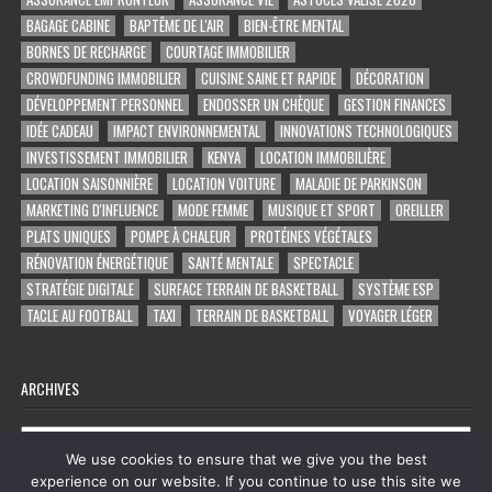
BAGAGE CABINE
BAPTÊME DE L'AIR
BIEN-ÊTRE MENTAL
BORNES DE RECHARGE
COURTAGE IMMOBILIER
CROWDFUNDING IMMOBILIER
CUISINE SAINE ET RAPIDE
DÉCORATION
DÉVELOPPEMENT PERSONNEL
ENDOSSER UN CHÈQUE
GESTION FINANCES
IDÉE CADEAU
IMPACT ENVIRONNEMENTAL
INNOVATIONS TECHNOLOGIQUES
INVESTISSEMENT IMMOBILIER
KENYA
LOCATION IMMOBILIÈRE
LOCATION SAISONNIÈRE
LOCATION VOITURE
MALADIE DE PARKINSON
MARKETING D'INFLUENCE
MODE FEMME
MUSIQUE ET SPORT
OREILLER
PLATS UNIQUES
POMPE À CHALEUR
PROTÉINES VÉGÉTALES
RÉNOVATION ÉNERGÉTIQUE
SANTÉ MENTALE
SPECTACLE
STRATÉGIE DIGITALE
SURFACE TERRAIN DE BASKETBALL
SYSTÈME ESP
TACLE AU FOOTBALL
TAXI
TERRAIN DE BASKETBALL
VOYAGER LÉGER
ARCHIVES
Archives
We use cookies to ensure that we give you the best
experience on our website. If you continue to use this site we