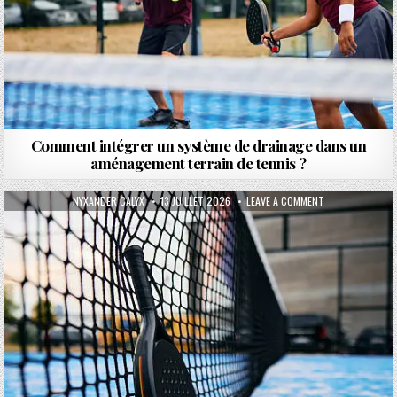
Comment intégrer un système de drainage dans un
aménagement terrain de tennis ?
AUTHOR:
PUBLISHED DATE:
ON LES FONDATI
NYXANDER CALYX
13 JUILLET 2026
LEAVE A COMMENT