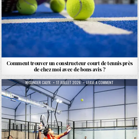
Comment trouver un constructeur court de tennis près
de chez moi avec de bons avis ?
AUTHOR:
PUBLISHED DATE:
ON QUELLE EST 
NYXANDER CALYX
17 JUILLET 2026
LEAVE A COMMENT