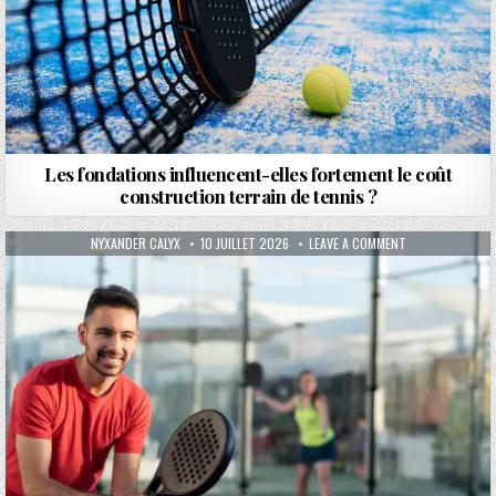
Les fondations influencent-elles fortement le coût
construction terrain de tennis ?
AUTHOR:
PUBLISHED DATE:
ON UNE ÉTUDE D
NYXANDER CALYX
10 JUILLET 2026
LEAVE A COMMENT