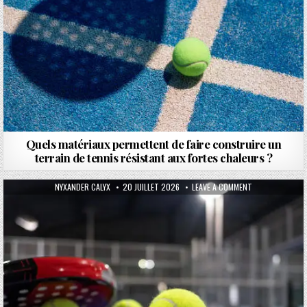
Quels matériaux permettent de faire construire un
terrain de tennis résistant aux fortes chaleurs ?
AUTHOR:
PUBLISHED DATE:
ON COMMENT TR
NYXANDER CALYX
20 JUILLET 2026
LEAVE A COMMENT