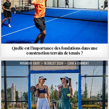
Quelle est l’importance des fondations dans une
construction terrain de tennis ?
AUTHOR:
PUBLISHED DATE:
ON COMBIEN DE 
NYXANDER CALYX
16 JUILLET 2026
LEAVE A COMMENT