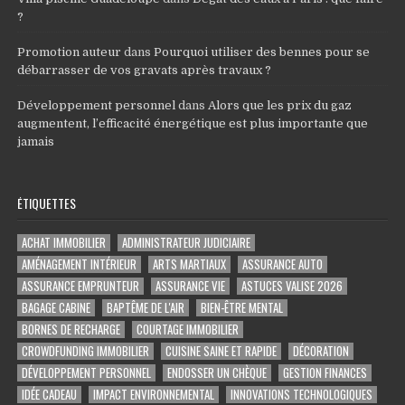
?
Promotion auteur
dans
Pourquoi utiliser des bennes pour se
débarrasser de vos gravats après travaux ?
Développement personnel
dans
Alors que les prix du gaz
augmentent, l’efficacité énergétique est plus importante que
jamais
ÉTIQUETTES
ACHAT IMMOBILIER
ADMINISTRATEUR JUDICIAIRE
AMÉNAGEMENT INTÉRIEUR
ARTS MARTIAUX
ASSURANCE AUTO
ASSURANCE EMPRUNTEUR
ASSURANCE VIE
ASTUCES VALISE 2026
BAGAGE CABINE
BAPTÊME DE L'AIR
BIEN-ÊTRE MENTAL
BORNES DE RECHARGE
COURTAGE IMMOBILIER
CROWDFUNDING IMMOBILIER
CUISINE SAINE ET RAPIDE
DÉCORATION
DÉVELOPPEMENT PERSONNEL
ENDOSSER UN CHÈQUE
GESTION FINANCES
IDÉE CADEAU
IMPACT ENVIRONNEMENTAL
INNOVATIONS TECHNOLOGIQUES