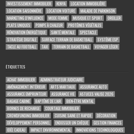
INVESTISSEMENT IMMOBILIER
KENYA
LOCATION IMMOBILIÈRE
LOCATION SAISONNIÈRE
LOCATION VOITURE
MALADIE DE PARKINSON
MARKETING D'INFLUENCE
MODE FEMME
MUSIQUE ET SPORT
OREILLER
PLATS UNIQUES
POMPE À CHALEUR
PROTÉINES VÉGÉTALES
RÉNOVATION ÉNERGÉTIQUE
SANTÉ MENTALE
SPECTACLE
STRATÉGIE DIGITALE
SURFACE TERRAIN DE BASKETBALL
SYSTÈME ESP
TACLE AU FOOTBALL
TAXI
TERRAIN DE BASKETBALL
VOYAGER LÉGER
ÉTIQUETTES
ACHAT IMMOBILIER
ADMINISTRATEUR JUDICIAIRE
AMÉNAGEMENT INTÉRIEUR
ARTS MARTIAUX
ASSURANCE AUTO
ASSURANCE EMPRUNTEUR
ASSURANCE VIE
ASTUCES VALISE 2026
BAGAGE CABINE
BAPTÊME DE L'AIR
BIEN-ÊTRE MENTAL
BORNES DE RECHARGE
COURTAGE IMMOBILIER
CROWDFUNDING IMMOBILIER
CUISINE SAINE ET RAPIDE
DÉCORATION
DÉVELOPPEMENT PERSONNEL
ENDOSSER UN CHÈQUE
GESTION FINANCES
IDÉE CADEAU
IMPACT ENVIRONNEMENTAL
INNOVATIONS TECHNOLOGIQUES