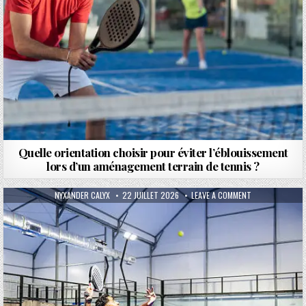
Quelle orientation choisir pour éviter l’éblouissement
lors d’un aménagement terrain de tennis ?
AUTHOR:
PUBLISHED DATE:
ON INSTALLATIO
NYXANDER CALYX
22 JUILLET 2026
LEAVE A COMMENT