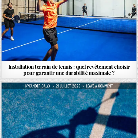
Installation terrain de tennis : quel revêtement choisir
pour garantir une durabilité maximale ?
AUTHOR:
PUBLISHED DATE:
ON QUELS MATÉR
NYXANDER CALYX
21 JUILLET 2026
LEAVE A COMMENT