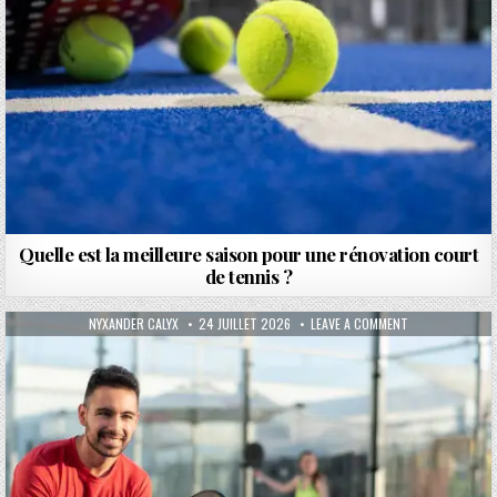
Quelle est la meilleure saison pour une rénovation court
de tennis ?
AUTHOR:
PUBLISHED DATE:
ON QUELLE ORIE
NYXANDER CALYX
24 JUILLET 2026
LEAVE A COMMENT