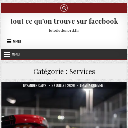
Skip to content
tout ce qu'on trouve sur facebook
letoiledunord.fr/
MENU
MENU
Catégorie :
Services
AUTHOR:
PUBLISHED DATE:
ON QUELLE EST 
NYXANDER CALYX
27 JUILLET 2026
LEAVE A COMMENT