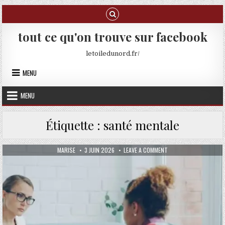
Skip to content
tout ce qu'on trouve sur facebook
letoiledunord.fr/
MENU
MENU
Étiquette :
santé mentale
AUTHOR:
PUBLISHED DATE:
ON COMPRENDRE LES RÔ
MARISE
3 JUIN 2026
LEAVE A COMMENT