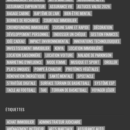
ASSURANCE EMPRUNTEUR
ASSURANCE VIE
ASTUCES VALISE 2026
BAGAGE CABINE
BAPTÊME DE L'AIR
BIEN-ÊTRE MENTAL
BORNES DE RECHARGE
COURTAGE IMMOBILIER
CROWDFUNDING IMMOBILIER
CUISINE SAINE ET RAPIDE
DÉCORATION
DÉVELOPPEMENT PERSONNEL
ENDOSSER UN CHÈQUE
GESTION FINANCES
IDÉE CADEAU
IMPACT ENVIRONNEMENTAL
INNOVATIONS TECHNOLOGIQUES
INVESTISSEMENT IMMOBILIER
KENYA
LOCATION IMMOBILIÈRE
LOCATION SAISONNIÈRE
LOCATION VOITURE
MALADIE DE PARKINSON
MARKETING D'INFLUENCE
MODE FEMME
MUSIQUE ET SPORT
OREILLER
PLATS UNIQUES
POMPE À CHALEUR
PROTÉINES VÉGÉTALES
RÉNOVATION ÉNERGÉTIQUE
SANTÉ MENTALE
SPECTACLE
STRATÉGIE DIGITALE
SURFACE TERRAIN DE BASKETBALL
SYSTÈME ESP
TACLE AU FOOTBALL
TAXI
TERRAIN DE BASKETBALL
VOYAGER LÉGER
ÉTIQUETTES
ACHAT IMMOBILIER
ADMINISTRATEUR JUDICIAIRE
AMÉNAGEMENT INTÉRIEUR
ARTS MARTIAUX
ASSURANCE AUTO