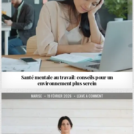
Santé mentale au travail: conseils pour un
environnement plus serein
AUTHOR:
PUBLISHED DATE:
ON LES BIENFAITS D
MARISE
19 FÉVRIER 2026
LEAVE A COMMENT