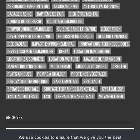
ASSURANCE EMPRUNTEUR
ASSURANCE VIE
ASTUCES VALISE 2026
BAGAGE CABINE
BAPTÊME DE L'AIR
BIEN-ÊTRE MENTAL
BORNES DE RECHARGE
COURTAGE IMMOBILIER
CROWDFUNDING IMMOBILIER
CUISINE SAINE ET RAPIDE
DÉCORATION
DÉVELOPPEMENT PERSONNEL
ENDOSSER UN CHÈQUE
GESTION FINANCES
IDÉE CADEAU
IMPACT ENVIRONNEMENTAL
INNOVATIONS TECHNOLOGIQUES
INVESTISSEMENT IMMOBILIER
KENYA
LOCATION IMMOBILIÈRE
LOCATION SAISONNIÈRE
LOCATION VOITURE
MALADIE DE PARKINSON
MARKETING D'INFLUENCE
MODE FEMME
MUSIQUE ET SPORT
OREILLER
PLATS UNIQUES
POMPE À CHALEUR
PROTÉINES VÉGÉTALES
RÉNOVATION ÉNERGÉTIQUE
SANTÉ MENTALE
SPECTACLE
STRATÉGIE DIGITALE
SURFACE TERRAIN DE BASKETBALL
SYSTÈME ESP
TACLE AU FOOTBALL
TAXI
TERRAIN DE BASKETBALL
VOYAGER LÉGER
ARCHIVES
Archives
We use cookies to ensure that we give you the best