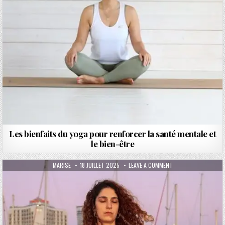
Les bienfaits du yoga pour renforcer la santé mentale et
le bien-être
AUTHOR:
PUBLISHED DATE:
ON LES CLÉS POUR C
MARISE
18 JUILLET 2025
LEAVE A COMMENT