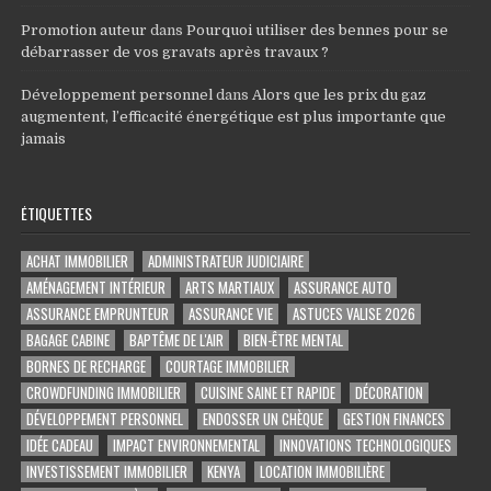
Promotion auteur
dans
Pourquoi utiliser des bennes pour se
débarrasser de vos gravats après travaux ?
Développement personnel
dans
Alors que les prix du gaz
augmentent, l’efficacité énergétique est plus importante que
jamais
ÉTIQUETTES
ACHAT IMMOBILIER
ADMINISTRATEUR JUDICIAIRE
AMÉNAGEMENT INTÉRIEUR
ARTS MARTIAUX
ASSURANCE AUTO
ASSURANCE EMPRUNTEUR
ASSURANCE VIE
ASTUCES VALISE 2026
BAGAGE CABINE
BAPTÊME DE L'AIR
BIEN-ÊTRE MENTAL
BORNES DE RECHARGE
COURTAGE IMMOBILIER
CROWDFUNDING IMMOBILIER
CUISINE SAINE ET RAPIDE
DÉCORATION
DÉVELOPPEMENT PERSONNEL
ENDOSSER UN CHÈQUE
GESTION FINANCES
IDÉE CADEAU
IMPACT ENVIRONNEMENTAL
INNOVATIONS TECHNOLOGIQUES
INVESTISSEMENT IMMOBILIER
KENYA
LOCATION IMMOBILIÈRE