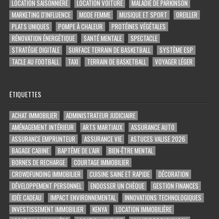
LOCATION SAISONNIÈRE
LOCATION VOITURE
MALADIE DE PARKINSON
MARKETING D'INFLUENCE
MODE FEMME
MUSIQUE ET SPORT
OREILLER
PLATS UNIQUES
POMPE À CHALEUR
PROTÉINES VÉGÉTALES
RÉNOVATION ÉNERGÉTIQUE
SANTÉ MENTALE
SPECTACLE
STRATÉGIE DIGITALE
SURFACE TERRAIN DE BASKETBALL
SYSTÈME ESP
TACLE AU FOOTBALL
TAXI
TERRAIN DE BASKETBALL
VOYAGER LÉGER
ÉTIQUETTES
ACHAT IMMOBILIER
ADMINISTRATEUR JUDICIAIRE
AMÉNAGEMENT INTÉRIEUR
ARTS MARTIAUX
ASSURANCE AUTO
ASSURANCE EMPRUNTEUR
ASSURANCE VIE
ASTUCES VALISE 2026
BAGAGE CABINE
BAPTÊME DE L'AIR
BIEN-ÊTRE MENTAL
BORNES DE RECHARGE
COURTAGE IMMOBILIER
CROWDFUNDING IMMOBILIER
CUISINE SAINE ET RAPIDE
DÉCORATION
DÉVELOPPEMENT PERSONNEL
ENDOSSER UN CHÈQUE
GESTION FINANCES
IDÉE CADEAU
IMPACT ENVIRONNEMENTAL
INNOVATIONS TECHNOLOGIQUES
INVESTISSEMENT IMMOBILIER
KENYA
LOCATION IMMOBILIÈRE