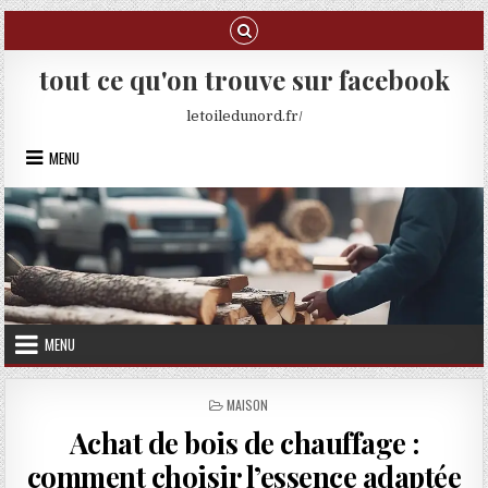
Skip to content
tout ce qu'on trouve sur facebook
letoiledunord.fr/
MENU
MENU
POSTED IN
MAISON
Achat de bois de chauffage :
comment choisir l’essence adaptée