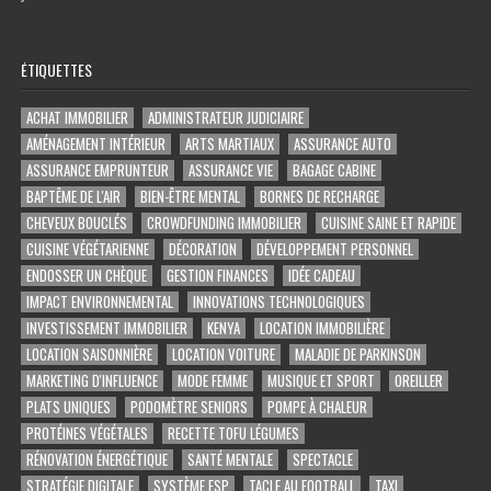
ÉTIQUETTES
ACHAT IMMOBILIER
ADMINISTRATEUR JUDICIAIRE
AMÉNAGEMENT INTÉRIEUR
ARTS MARTIAUX
ASSURANCE AUTO
ASSURANCE EMPRUNTEUR
ASSURANCE VIE
BAGAGE CABINE
BAPTÊME DE L'AIR
BIEN-ÊTRE MENTAL
BORNES DE RECHARGE
CHEVEUX BOUCLÉS
CROWDFUNDING IMMOBILIER
CUISINE SAINE ET RAPIDE
CUISINE VÉGÉTARIENNE
DÉCORATION
DÉVELOPPEMENT PERSONNEL
ENDOSSER UN CHÈQUE
GESTION FINANCES
IDÉE CADEAU
IMPACT ENVIRONNEMENTAL
INNOVATIONS TECHNOLOGIQUES
INVESTISSEMENT IMMOBILIER
KENYA
LOCATION IMMOBILIÈRE
LOCATION SAISONNIÈRE
LOCATION VOITURE
MALADIE DE PARKINSON
MARKETING D'INFLUENCE
MODE FEMME
MUSIQUE ET SPORT
OREILLER
PLATS UNIQUES
PODOMÈTRE SENIORS
POMPE À CHALEUR
PROTÉINES VÉGÉTALES
RECETTE TOFU LÉGUMES
RÉNOVATION ÉNERGÉTIQUE
SANTÉ MENTALE
SPECTACLE
STRATÉGIE DIGITALE
SYSTÈME ESP
TACLE AU FOOTBALL
TAXI