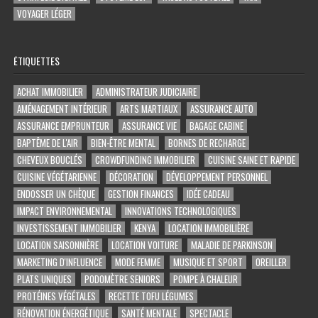
VOYAGER LÉGER
ÉTIQUETTES
ACHAT IMMOBILIER
ADMINISTRATEUR JUDICIAIRE
AMÉNAGEMENT INTÉRIEUR
ARTS MARTIAUX
ASSURANCE AUTO
ASSURANCE EMPRUNTEUR
ASSURANCE VIE
BAGAGE CABINE
BAPTÊME DE L'AIR
BIEN-ÊTRE MENTAL
BORNES DE RECHARGE
CHEVEUX BOUCLÉS
CROWDFUNDING IMMOBILIER
CUISINE SAINE ET RAPIDE
CUISINE VÉGÉTARIENNE
DÉCORATION
DÉVELOPPEMENT PERSONNEL
ENDOSSER UN CHÈQUE
GESTION FINANCES
IDÉE CADEAU
IMPACT ENVIRONNEMENTAL
INNOVATIONS TECHNOLOGIQUES
INVESTISSEMENT IMMOBILIER
KENYA
LOCATION IMMOBILIÈRE
LOCATION SAISONNIÈRE
LOCATION VOITURE
MALADIE DE PARKINSON
MARKETING D'INFLUENCE
MODE FEMME
MUSIQUE ET SPORT
OREILLER
PLATS UNIQUES
PODOMÈTRE SENIORS
POMPE À CHALEUR
PROTÉINES VÉGÉTALES
RECETTE TOFU LÉGUMES
RÉNOVATION ÉNERGÉTIQUE
SANTÉ MENTALE
SPECTACLE