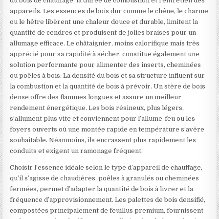
du bois de chauffage, la durée de combustion et l’entretien des
appareils. Les essences de bois dur comme le chêne, le charme
ou le hêtre libèrent une chaleur douce et durable, limitent la
quantité de cendres et produisent de jolies braises pour un
allumage efficace. Le châtaignier, moins calorifique mais très
apprécié pour sa rapidité à sécher, constitue également une
solution performante pour alimenter des inserts, cheminées
ou poêles à bois. La densité du bois et sa structure influent sur
la combustion et la quantité de bois à prévoir. Un stère de bois
dense offre des flammes longues et assure un meilleur
rendement énergétique. Les bois résineux, plus légers,
s’allument plus vite et conviennent pour l’allume-feu ou les
foyers ouverts où une montée rapide en température s’avère
souhaitable. Néanmoins, ils encrassent plus rapidement les
conduits et exigent un ramonage fréquent.
Choisir l’essence idéale selon le type d’appareil de chauffage,
qu’il s’agisse de chaudières, poêles à granulés ou cheminées
fermées, permet d’adapter la quantité de bois à livrer et la
fréquence d’approvisionnement. Les palettes de bois densifié,
compostées principalement de feuillus premium, fournissent