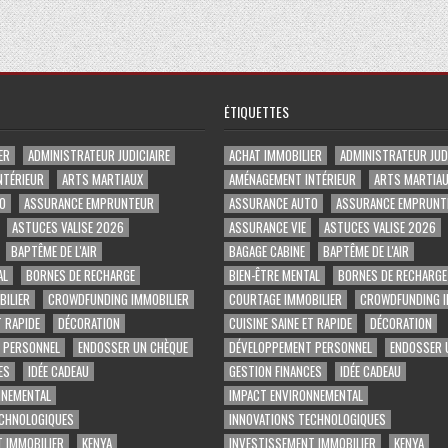
ÉTIQUETTES
ER
ADMINISTRATEUR JUDICIAIRE
ACHAT IMMOBILIER
ADMINISTRATEUR JUDI
NTÉRIEUR
ARTS MARTIAUX
AMÉNAGEMENT INTÉRIEUR
ARTS MARTIA
O
ASSURANCE EMPRUNTEUR
ASSURANCE AUTO
ASSURANCE EMPRUNT
ASTUCES VALISE 2026
ASSURANCE VIE
ASTUCES VALISE 2026
BAPTÊME DE L'AIR
BAGAGE CABINE
BAPTÊME DE L'AIR
AL
BORNES DE RECHARGE
BIEN-ÊTRE MENTAL
BORNES DE RECHARGE
ILIER
CROWDFUNDING IMMOBILIER
COURTAGE IMMOBILIER
CROWDFUNDING I
T RAPIDE
DÉCORATION
CUISINE SAINE ET RAPIDE
DÉCORATION
 PERSONNEL
ENDOSSER UN CHÈQUE
DÉVELOPPEMENT PERSONNEL
ENDOSSER 
ES
IDÉE CADEAU
GESTION FINANCES
IDÉE CADEAU
NNEMENTAL
IMPACT ENVIRONNEMENTAL
ECHNOLOGIQUES
INNOVATIONS TECHNOLOGIQUES
 IMMOBILIER
KENYA
INVESTISSEMENT IMMOBILIER
KENYA