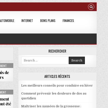
AUTOMOBILE
INTERNET
BONS PLANS
FINANCES
RECHERCHER
Search for:
T VOTRE PLACEMENT IMMOBILIER ?
ON STRATÉGIES POUR RÉDUIRE LES FRAIS DE NOTAIRE ET DROITS IMMOBILIERS
MMENT
ais de
ARTICLES RÉCENTS
rs
Les meilleurs conseils pour conduire en hiver
URTIER IMMOBILIER DANS LES PYRÉNÉES-ORIENTALES
ON PANDÉMIE ET IMMOBILIER : COMMENT LES PRÉFÉRENCES DES ACHETEURS ONT ÉTÉ
MMENT
Comment prévenir les douleurs de dos au
mment
quotidien
ont été
Maîtriser les nausées de la grossesse :