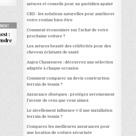
astuces et conseils pour un quotidien apaisé
CBD : les solutions naturelles pour améliorer
votre routine bien-être
ARTEMENT NEUF AMÉLIORE RÉELLEMENT LE QUOTIDIEN
ON IMMOBILIER EN AFRIQUE DE L’OUEST : GUIDE FIABLE POUR ACHETER ET VENDRE
OMMENT
Comment économiser sur l’achat de votre
est :
prochaine voiture ?
vendre
Les astuces beauté des célébrités pour des
cheveux éclatants de santé
Anjou Chaussures : découvrez une sélection
adaptée à chaque occasion
Comment comparer un devis construction
terrain de tennis ?
Assurance obsèques : protégez sereinement
l’avenir de ceux que vous aimez
Le nivellement influence-t-il une installation
terrain de tennis ?
Comparez les meilleures assurances pour
une location de voiture sécurisée