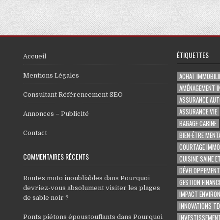
ÉTIQUETTES
Accueil
ACHAT IMMOBILI
Mentions Légales
AMÉNAGEMENT I
Consultant Référencement SEO
ASSURANCE AUT
ASSURANCE VIE
Annonces – Publicité
BAGAGE CABINE
Contact
BIEN-ÊTRE MENT
COURTAGE IMMOB
COMMENTAIRES RÉCENTS
CUISINE SAINE E
DÉVELOPPEMENT
Routes moto inoubliables
dans
Pourquoi
GESTION FINANC
devriez-vous absolument visiter les plages
IMPACT ENVIRO
de sable noir ?
INNOVATIONS T
INVESTISSEMENT
Ponts piétons époustouflants
dans
Pourquoi