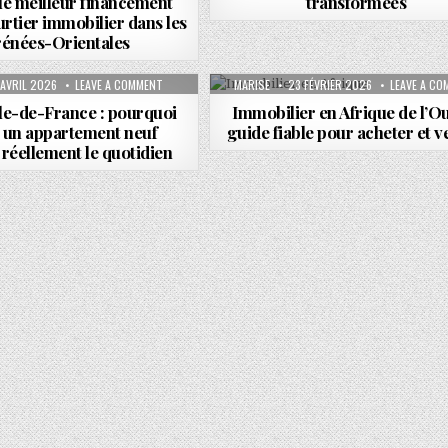
le meilleur financement
transformées
rtier immobilier dans les
énées-Orientales
N 8 : LES MEILLEURES AGENCES POUR RÉUSSIR VOTRE PROJET.
BLISHED DATE:
ON VIVRE EN ÎLE-DE-FRANCE : POURQUOI CHOISIR UN APP
AUTHOR:
PUBLISHED DATE:
 AVRIL 2026
LEAVE A COMMENT
MARISE
23 FÉVRIER 2026
LEAVE A C
Île-de-France : pourquoi
Immobilier en Afrique de l’Ou
r un appartement neuf
guide fiable pour acheter et 
réellement le quotidien
IPATIF : LES CLÉS POUR DÉBUTER SANS STRESS