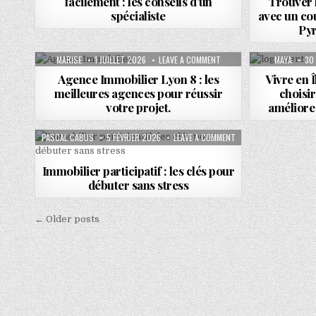
facilement : les conseils d’un
Trouver 
spécialiste
avec un cou
Pyr
AUTHOR:
PUBLISHED DATE:
ON AGENCE IMMOBILIER LYO
AUTHOR:
PU
MARISE
1 JUILLET 2026
LEAVE A COMMENT
MAYA
30
Agence Immobilier Lyon 8 : les
Vivre en 
meilleures agences pour réussir
choisi
votre projet.
améliore 
AUTHOR:
PUBLISHED DATE:
ON IMMOBILIER PARTIC
PASCAL CABUS
5 FÉVRIER 2026
LEAVE A COMMENT
Immobilier participatif : les clés pour
débuter sans stress
Navigation des articles
← Older posts