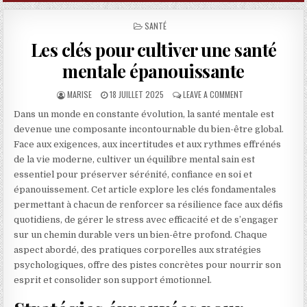
POSTED IN
SANTÉ
Les clés pour cultiver une santé
mentale épanouissante
AUTHOR:
PUBLISHED DATE:
ON LES CLÉS POUR
MARISE
18 JUILLET 2025
LEAVE A COMMENT
Dans un monde en constante évolution, la santé mentale est
devenue une composante incontournable du bien-être global.
Face aux exigences, aux incertitudes et aux rythmes effrénés
de la vie moderne, cultiver un équilibre mental sain est
essentiel pour préserver sérénité, confiance en soi et
épanouissement. Cet article explore les clés fondamentales
permettant à chacun de renforcer sa résilience face aux défis
quotidiens, de gérer le stress avec efficacité et de s’engager
sur un chemin durable vers un bien-être profond. Chaque
aspect abordé, des pratiques corporelles aux stratégies
psychologiques, offre des pistes concrètes pour nourrir son
esprit et consolider son support émotionnel.