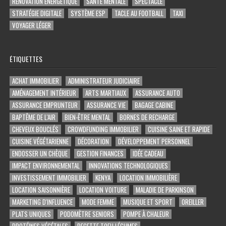
RÉNOVATION ÉNERGÉTIQUE
SANTÉ MENTALE
SPECTACLE
STRATÉGIE DIGITALE
SYSTÈME ESP
TACLE AU FOOTBALL
TAXI
VOYAGER LÉGER
ÉTIQUETTES
ACHAT IMMOBILIER
ADMINISTRATEUR JUDICIAIRE
AMÉNAGEMENT INTÉRIEUR
ARTS MARTIAUX
ASSURANCE AUTO
ASSURANCE EMPRUNTEUR
ASSURANCE VIE
BAGAGE CABINE
BAPTÊME DE L'AIR
BIEN-ÊTRE MENTAL
BORNES DE RECHARGE
CHEVEUX BOUCLÉS
CROWDFUNDING IMMOBILIER
CUISINE SAINE ET RAPIDE
CUISINE VÉGÉTARIENNE
DÉCORATION
DÉVELOPPEMENT PERSONNEL
ENDOSSER UN CHÈQUE
GESTION FINANCES
IDÉE CADEAU
IMPACT ENVIRONNEMENTAL
INNOVATIONS TECHNOLOGIQUES
INVESTISSEMENT IMMOBILIER
KENYA
LOCATION IMMOBILIÈRE
LOCATION SAISONNIÈRE
LOCATION VOITURE
MALADIE DE PARKINSON
MARKETING D'INFLUENCE
MODE FEMME
MUSIQUE ET SPORT
OREILLER
PLATS UNIQUES
PODOMÈTRE SENIORS
POMPE À CHALEUR
PROTÉINES VÉGÉTALES
RECETTE TOFU LÉGUMES