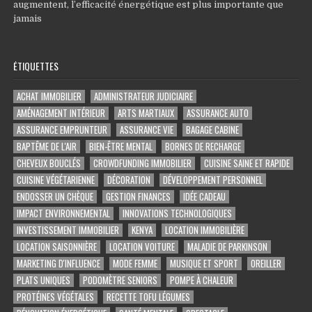
augmentent, l’efficacité énergétique est plus importante que
jamais
ÉTIQUETTES
ACHAT IMMOBILIER
ADMINISTRATEUR JUDICIAIRE
AMÉNAGEMENT INTÉRIEUR
ARTS MARTIAUX
ASSURANCE AUTO
ASSURANCE EMPRUNTEUR
ASSURANCE VIE
BAGAGE CABINE
BAPTÊME DE L'AIR
BIEN-ÊTRE MENTAL
BORNES DE RECHARGE
CHEVEUX BOUCLÉS
CROWDFUNDING IMMOBILIER
CUISINE SAINE ET RAPIDE
CUISINE VÉGÉTARIENNE
DÉCORATION
DÉVELOPPEMENT PERSONNEL
ENDOSSER UN CHÈQUE
GESTION FINANCES
IDÉE CADEAU
IMPACT ENVIRONNEMENTAL
INNOVATIONS TECHNOLOGIQUES
INVESTISSEMENT IMMOBILIER
KENYA
LOCATION IMMOBILIÈRE
LOCATION SAISONNIÈRE
LOCATION VOITURE
MALADIE DE PARKINSON
MARKETING D'INFLUENCE
MODE FEMME
MUSIQUE ET SPORT
OREILLER
PLATS UNIQUES
PODOMÈTRE SENIORS
POMPE À CHALEUR
PROTÉINES VÉGÉTALES
RECETTE TOFU LÉGUMES