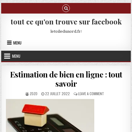
Skip to content
tout ce qu'on trouve sur facebook
letoiledunord.fr/
MENU
MENU
Estimation de bien en ligne : tout
savoir
AUTHOR:
PUBLISHED DATE:
ON ESTIMATION DE 
ZOZO
22 JUILLET 2022
LEAVE A COMMENT