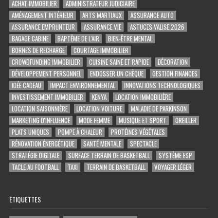
ACHAT IMMOBILIER
ADMINISTRATEUR JUDICIAIRE
AMÉNAGEMENT INTÉRIEUR
ARTS MARTIAUX
ASSURANCE AUTO
ASSURANCE EMPRUNTEUR
ASSURANCE VIE
ASTUCES VALISE 2026
BAGAGE CABINE
BAPTÊME DE L'AIR
BIEN-ÊTRE MENTAL
BORNES DE RECHARGE
COURTAGE IMMOBILIER
CROWDFUNDING IMMOBILIER
CUISINE SAINE ET RAPIDE
DÉCORATION
DÉVELOPPEMENT PERSONNEL
ENDOSSER UN CHÈQUE
GESTION FINANCES
IDÉE CADEAU
IMPACT ENVIRONNEMENTAL
INNOVATIONS TECHNOLOGIQUES
INVESTISSEMENT IMMOBILIER
KENYA
LOCATION IMMOBILIÈRE
LOCATION SAISONNIÈRE
LOCATION VOITURE
MALADIE DE PARKINSON
MARKETING D'INFLUENCE
MODE FEMME
MUSIQUE ET SPORT
OREILLER
PLATS UNIQUES
POMPE À CHALEUR
PROTÉINES VÉGÉTALES
RÉNOVATION ÉNERGÉTIQUE
SANTÉ MENTALE
SPECTACLE
STRATÉGIE DIGITALE
SURFACE TERRAIN DE BASKETBALL
SYSTÈME ESP
TACLE AU FOOTBALL
TAXI
TERRAIN DE BASKETBALL
VOYAGER LÉGER
ÉTIQUETTES