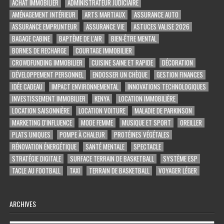
ACHAT IMMOBILIER
ADMINISTRATEUR JUDICIAIRE
AMÉNAGEMENT INTÉRIEUR
ARTS MARTIAUX
ASSURANCE AUTO
ASSURANCE EMPRUNTEUR
ASSURANCE VIE
ASTUCES VALISE 2026
BAGAGE CABINE
BAPTÊME DE L'AIR
BIEN-ÊTRE MENTAL
BORNES DE RECHARGE
COURTAGE IMMOBILIER
CROWDFUNDING IMMOBILIER
CUISINE SAINE ET RAPIDE
DÉCORATION
DÉVELOPPEMENT PERSONNEL
ENDOSSER UN CHÈQUE
GESTION FINANCES
IDÉE CADEAU
IMPACT ENVIRONNEMENTAL
INNOVATIONS TECHNOLOGIQUES
INVESTISSEMENT IMMOBILIER
KENYA
LOCATION IMMOBILIÈRE
LOCATION SAISONNIÈRE
LOCATION VOITURE
MALADIE DE PARKINSON
MARKETING D'INFLUENCE
MODE FEMME
MUSIQUE ET SPORT
OREILLER
PLATS UNIQUES
POMPE À CHALEUR
PROTÉINES VÉGÉTALES
RÉNOVATION ÉNERGÉTIQUE
SANTÉ MENTALE
SPECTACLE
STRATÉGIE DIGITALE
SURFACE TERRAIN DE BASKETBALL
SYSTÈME ESP
TACLE AU FOOTBALL
TAXI
TERRAIN DE BASKETBALL
VOYAGER LÉGER
ARCHIVES