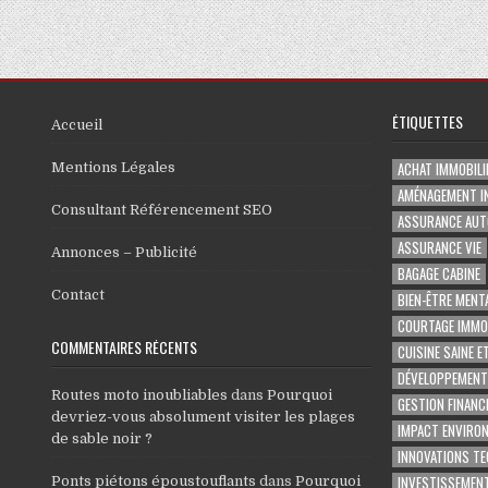
ÉTIQUETTES
Accueil
ACHAT IMMOBILI
Mentions Légales
AMÉNAGEMENT I
Consultant Référencement SEO
ASSURANCE AUT
ASSURANCE VIE
Annonces – Publicité
BAGAGE CABINE
Contact
BIEN-ÊTRE MENT
COURTAGE IMMOB
COMMENTAIRES RÉCENTS
CUISINE SAINE E
DÉVELOPPEMENT
Routes moto inoubliables
dans
Pourquoi
GESTION FINANC
devriez-vous absolument visiter les plages
IMPACT ENVIRO
de sable noir ?
INNOVATIONS T
INVESTISSEMENT
Ponts piétons époustouflants
dans
Pourquoi