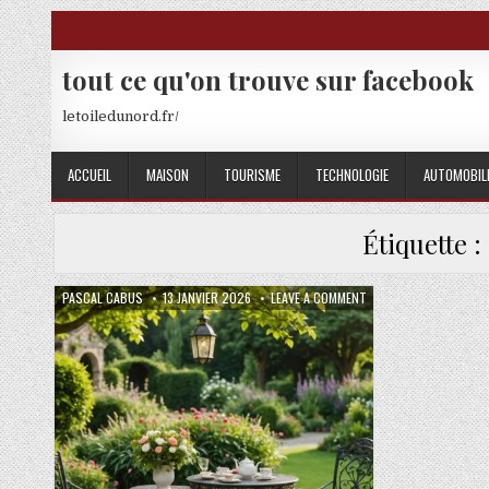
Skip to content
tout ce qu'on trouve sur facebook
letoiledunord.fr/
ACCUEIL
MAISON
TOURISME
TECHNOLOGIE
AUTOMOBIL
Étiquette :
AUTHOR:
PUBLISHED DATE:
ON SECRETS D’UN JAR
PASCAL CABUS
13 JANVIER 2026
LEAVE A COMMENT