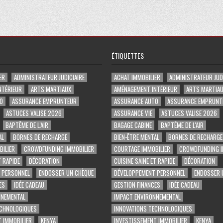
ÉTIQUETTES
ER
ADMINISTRATEUR JUDICIAIRE
ACHAT IMMOBILIER
ADMINISTRATEUR JUDI
NTÉRIEUR
ARTS MARTIAUX
AMÉNAGEMENT INTÉRIEUR
ARTS MARTIA
O
ASSURANCE EMPRUNTEUR
ASSURANCE AUTO
ASSURANCE EMPRUNT
ASTUCES VALISE 2026
ASSURANCE VIE
ASTUCES VALISE 2026
BAPTÊME DE L'AIR
BAGAGE CABINE
BAPTÊME DE L'AIR
AL
BORNES DE RECHARGE
BIEN-ÊTRE MENTAL
BORNES DE RECHARGE
ILIER
CROWDFUNDING IMMOBILIER
COURTAGE IMMOBILIER
CROWDFUNDING I
T RAPIDE
DÉCORATION
CUISINE SAINE ET RAPIDE
DÉCORATION
 PERSONNEL
ENDOSSER UN CHÈQUE
DÉVELOPPEMENT PERSONNEL
ENDOSSER 
ES
IDÉE CADEAU
GESTION FINANCES
IDÉE CADEAU
NNEMENTAL
IMPACT ENVIRONNEMENTAL
ECHNOLOGIQUES
INNOVATIONS TECHNOLOGIQUES
 IMMOBILIER
KENYA
INVESTISSEMENT IMMOBILIER
KENYA