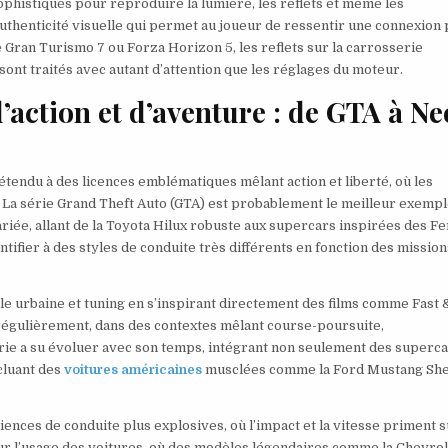
phistiqués pour reproduire la lumière, les reflets et même les
uthenticité visuelle qui permet au joueur de ressentir une connexion 
 Gran Turismo 7 ou Forza Horizon 5, les reflets sur la carrosserie
sont traités avec autant d’attention que les réglages du moteur.
d’action et d’aventure : de GTA à N
étendu à des licences emblématiques mêlant action et liberté, où les
. La série Grand Theft Auto (GTA) est probablement le meilleur exempl
riée, allant de la Toyota Hilux robuste aux supercars inspirées des Fe
tifier à des styles de conduite très différents en fonction des mission
ile urbaine et tuning en s’inspirant directement des films comme Fast 
 régulièrement, dans des contextes mêlant course-poursuite,
érie a su évoluer avec son temps, intégrant non seulement des superc
ncluant des
voitures américaines
musclées comme la Ford Mustang Sh
nces de conduite plus explosives, où l’impact et la vitesse priment s
sur l’usage des voitures, où des modèles légendaires comme la Chevrol