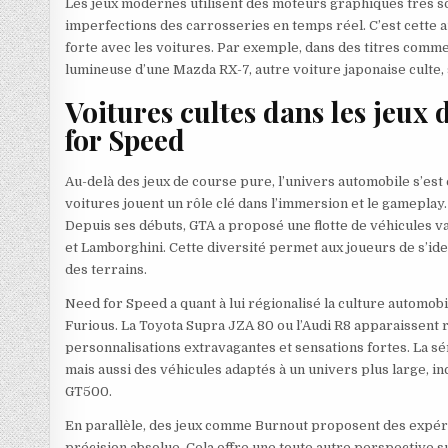
Les jeux modernes utilisent des moteurs graphiques très so
imperfections des carrosseries en temps réel. C’est cette a
forte avec les voitures. Par exemple, dans des titres comme
lumineuse d’une Mazda RX-7, autre voiture japonaise culte, 
Voitures cultes dans les jeux 
for Speed
Au-delà des jeux de course pure, l’univers automobile s’est 
voitures jouent un rôle clé dans l’immersion et le gameplay
Depuis ses débuts, GTA a proposé une flotte de véhicules va
et Lamborghini. Cette diversité permet aux joueurs de s’iden
des terrains.
Need for Speed a quant à lui régionalisé la culture automob
Furious. La Toyota Supra JZA 80 ou l’Audi R8 apparaissent
personnalisations extravagantes et sensations fortes. La s
mais aussi des véhicules adaptés à un univers plus large, i
GT500.
En parallèle, des jeux comme Burnout proposent des expérie
précision absolue. Cela offre une toute autre perspective 