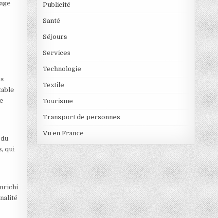
mage
Publicité
Santé
Séjours
Services
Technologie
es
Textile
table
le
Tourisme
Transport de personnes
Vu en France
 du
, qui
nrichi
nalité