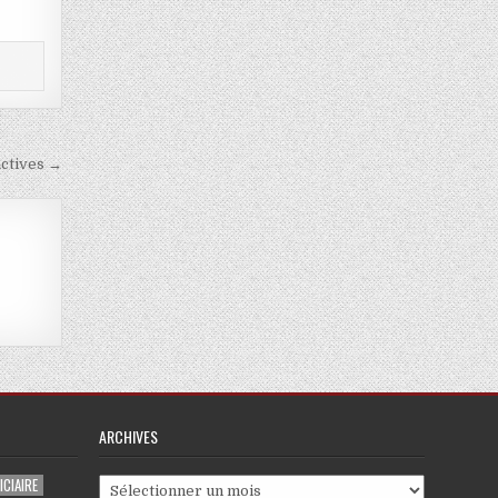
actives →
ARCHIVES
CIAIRE
Archives