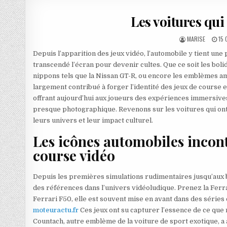
Les voitures qui
AUTHOR:
PUB
MARISE
15
Depuis l’apparition des jeux vidéo, l’automobile y tient une
transcendé l’écran pour devenir cultes. Que ce soit les boli
nippons tels que la Nissan GT-R, ou encore les emblèmes am
largement contribué à forger l’identité des jeux de course e
offrant aujourd’hui aux joueurs des expériences immersives
presque photographique. Revenons sur les voitures qui ont v
leurs univers et leur impact culturel.
Les icônes automobiles incont
course vidéo
Depuis les premières simulations rudimentaires jusqu’aux 
des références dans l’univers vidéoludique. Prenez la Ferr
Ferrari F50, elle est souvent mise en avant dans des série
moteuractu.fr
Ces jeux ont su capturer l’essence de ce que r
Countach, autre emblème de la voiture de sport exotique, a 