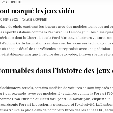
POSTED IN
AUTOMOBILE
 ont marqué les jeux vidéo
LISHED DATE:
ON LES VOITURES QUI ONT MARQUÉ LES JEUX VIDÉO
 OCTOBRE 2025
LEAVE A COMMENT
 place de choix, captivant les joueurs avec des modèles iconiques qui o
des sportifs italiens comme la Ferrari ou la Lamborghini, les classique
éricains dont la Chevrolet ou la Ford Mustang, plusieurs voitures ont
t d’action. Cette fascination a évolué avec les avancées technologiques
 où chaque détail de ces véhicules est reproduit avec une précision
éritablement marqué l’histoire des jeux vidéo, à travers leurs récits
ournables dans l’histoire des jeux
blockbusters actuels, certains modèles de voitures se sont imposés
ari, par exemple : avec ses modèles légendaires comme la Ferrari F40 
s comme Gran Turismo ou Need for Speed. En savoir plus, cliquez sur
eprésente Ferrari la passion, la puissance, et l’exclusivité. La Lambo
aussi trouvé sa place dans de nombreux titres dès les années 80, sédu