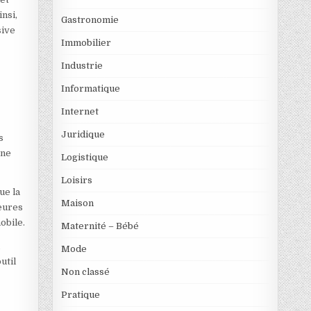
nsi,
Gastronomie
sive
Immobilier
Industrie
Informatique
Internet
Juridique
s
ône
Logistique
Loisirs
ue la
Maison
jeures
obile.
Maternité – Bébé
i
Mode
util
Non classé
Pratique