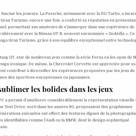
 fasciné les joueurs. La Porsche, notamment avec la 911 Turbo, a incar
 Gran Turismo, encore une fois, a conforté sa réputation en présentan
onnel, permettant aux amateurs de s’immerger dans une expérience de
ticulièrement avec la Nissan GT-R, souvent surnommée « Godzilla ». Ce
aga Gran Turismo, grâce à son équilibre exceptionnel entre technolog
stang GT, star de nombreux jeux comme la série Forza ou les opus de 
design iconique. De même, la Chevrolet Corvette est appréciée pour sa
ont contribué à diversifier les expériences proposées par les jeux de
entes des sportives européennes ou japonaises.
ublimer les bolides dans les jeux
s PC a permis d’améliorer considérablement la représentation visuelle
mme Test Drive, sorti dans les années 80, proposaient des graphismes
nérations suivantes ont offert des textures dignes de la photographie
identifiables comme l’Audi ou la BMW, dont le design sophistiqué
iaux.