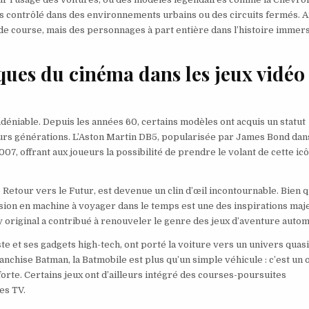
contrôlé dans des environnements urbains ou des circuits fermés. Ai
 de course, mais des personnages à part entière dans l’histoire immer
iques du cinéma dans les jeux vidéo
indéniable. Depuis les années 60, certains modèles ont acquis un statut
urs générations. L’Aston Martin DB5, popularisée par James Bond dan
07, offrant aux joueurs la possibilité de prendre le volant de cette ic
Retour vers le Futur, est devenue un clin d’œil incontournable. Bien q
rsion en machine à voyager dans le temps est une des inspirations ma
 original a contribué à renouveler le genre des jeux d’aventure autom
e et ses gadgets high-tech, ont porté la voiture vers un univers quas
anchise Batman, la Batmobile est plus qu’un simple véhicule : c’est un o
forte. Certains jeux ont d’ailleurs intégré des courses-poursuites
es TV.