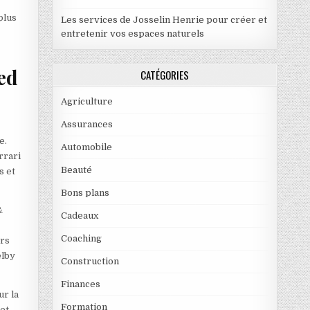
plus
Les services de Josselin Henrie pour créer et
entretenir vos espaces naturels
eed
CATÉGORIES
Agriculture
Assurances
e.
Automobile
rrari
Beauté
s et
Bons plans
&
Cadeaux
Coaching
ars
elby
Construction
Finances
ur la
Formation
et