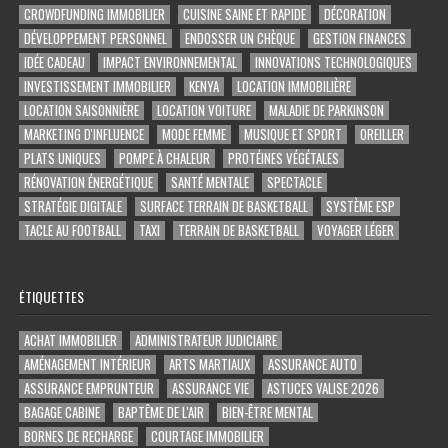
CROWDFUNDING IMMOBILIER
CUISINE SAINE ET RAPIDE
DÉCORATION
DÉVELOPPEMENT PERSONNEL
ENDOSSER UN CHÈQUE
GESTION FINANCES
IDÉE CADEAU
IMPACT ENVIRONNEMENTAL
INNOVATIONS TECHNOLOGIQUES
INVESTISSEMENT IMMOBILIER
KENYA
LOCATION IMMOBILIÈRE
LOCATION SAISONNIÈRE
LOCATION VOITURE
MALADIE DE PARKINSON
MARKETING D'INFLUENCE
MODE FEMME
MUSIQUE ET SPORT
OREILLER
PLATS UNIQUES
POMPE À CHALEUR
PROTÉINES VÉGÉTALES
RÉNOVATION ÉNERGÉTIQUE
SANTÉ MENTALE
SPECTACLE
STRATÉGIE DIGITALE
SURFACE TERRAIN DE BASKETBALL
SYSTÈME ESP
TACLE AU FOOTBALL
TAXI
TERRAIN DE BASKETBALL
VOYAGER LÉGER
ÉTIQUETTES
ACHAT IMMOBILIER
ADMINISTRATEUR JUDICIAIRE
AMÉNAGEMENT INTÉRIEUR
ARTS MARTIAUX
ASSURANCE AUTO
ASSURANCE EMPRUNTEUR
ASSURANCE VIE
ASTUCES VALISE 2026
BAGAGE CABINE
BAPTÊME DE L'AIR
BIEN-ÊTRE MENTAL
BORNES DE RECHARGE
COURTAGE IMMOBILIER