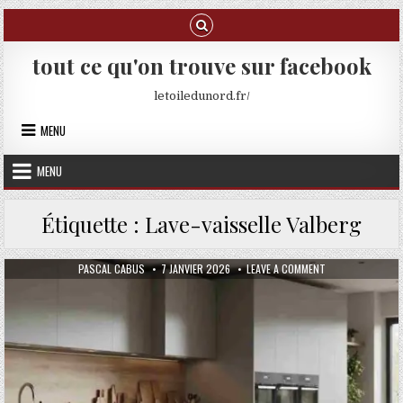
Skip to content
tout ce qu'on trouve sur facebook
letoiledunord.fr/
MENU
MENU
Étiquette :
Lave-vaisselle Valberg
AUTHOR:
PUBLISHED DATE:
ON VALBERG : DES
PASCAL CABUS
7 JANVIER 2026
LEAVE A COMMENT