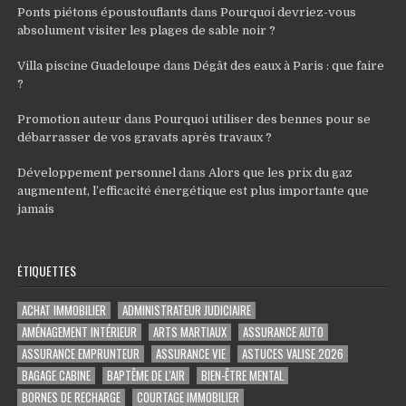
Ponts piétons époustouflants
dans
Pourquoi devriez-vous
absolument visiter les plages de sable noir ?
Villa piscine Guadeloupe
dans
Dégât des eaux à Paris : que faire
?
Promotion auteur
dans
Pourquoi utiliser des bennes pour se
débarrasser de vos gravats après travaux ?
Développement personnel
dans
Alors que les prix du gaz
augmentent, l’efficacité énergétique est plus importante que
jamais
ÉTIQUETTES
ACHAT IMMOBILIER
ADMINISTRATEUR JUDICIAIRE
AMÉNAGEMENT INTÉRIEUR
ARTS MARTIAUX
ASSURANCE AUTO
ASSURANCE EMPRUNTEUR
ASSURANCE VIE
ASTUCES VALISE 2026
BAGAGE CABINE
BAPTÊME DE L'AIR
BIEN-ÊTRE MENTAL
BORNES DE RECHARGE
COURTAGE IMMOBILIER