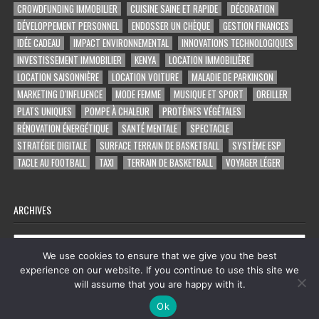
CROWDFUNDING IMMOBILIER
CUISINE SAINE ET RAPIDE
DÉCORATION
DÉVELOPPEMENT PERSONNEL
ENDOSSER UN CHÈQUE
GESTION FINANCES
IDÉE CADEAU
IMPACT ENVIRONNEMENTAL
INNOVATIONS TECHNOLOGIQUES
INVESTISSEMENT IMMOBILIER
KENYA
LOCATION IMMOBILIÈRE
LOCATION SAISONNIÈRE
LOCATION VOITURE
MALADIE DE PARKINSON
MARKETING D'INFLUENCE
MODE FEMME
MUSIQUE ET SPORT
OREILLER
PLATS UNIQUES
POMPE À CHALEUR
PROTÉINES VÉGÉTALES
RÉNOVATION ÉNERGÉTIQUE
SANTÉ MENTALE
SPECTACLE
STRATÉGIE DIGITALE
SURFACE TERRAIN DE BASKETBALL
SYSTÈME ESP
TACLE AU FOOTBALL
TAXI
TERRAIN DE BASKETBALL
VOYAGER LÉGER
ARCHIVES
Archives
We use cookies to ensure that we give you the best
experience on our website. If you continue to use this site we
will assume that you are happy with it.
Copyright © 2026 tout ce qu'on trouve sur facebook
Ok
Design by ThemesDNA.com