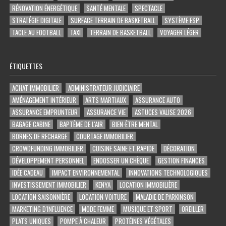
RÉNOVATION ÉNERGÉTIQUE
SANTÉ MENTALE
SPECTACLE
STRATÉGIE DIGITALE
SURFACE TERRAIN DE BASKETBALL
SYSTÈME ESP
TACLE AU FOOTBALL
TAXI
TERRAIN DE BASKETBALL
VOYAGER LÉGER
ÉTIQUETTES
ACHAT IMMOBILIER
ADMINISTRATEUR JUDICIAIRE
AMÉNAGEMENT INTÉRIEUR
ARTS MARTIAUX
ASSURANCE AUTO
ASSURANCE EMPRUNTEUR
ASSURANCE VIE
ASTUCES VALISE 2026
BAGAGE CABINE
BAPTÊME DE L'AIR
BIEN-ÊTRE MENTAL
BORNES DE RECHARGE
COURTAGE IMMOBILIER
CROWDFUNDING IMMOBILIER
CUISINE SAINE ET RAPIDE
DÉCORATION
DÉVELOPPEMENT PERSONNEL
ENDOSSER UN CHÈQUE
GESTION FINANCES
IDÉE CADEAU
IMPACT ENVIRONNEMENTAL
INNOVATIONS TECHNOLOGIQUES
INVESTISSEMENT IMMOBILIER
KENYA
LOCATION IMMOBILIÈRE
LOCATION SAISONNIÈRE
LOCATION VOITURE
MALADIE DE PARKINSON
MARKETING D'INFLUENCE
MODE FEMME
MUSIQUE ET SPORT
OREILLER
PLATS UNIQUES
POMPE À CHALEUR
PROTÉINES VÉGÉTALES