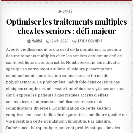
POSTED IN
SANTÉ
Optimiser les traitements multiples
chez les seniors : défi majeur
AUTHOR:
PUBLISHED DATE:
ON OPTIMISER LES T
MARISE
12 MAI 2026
LEAVE A COMMENT
Avec le vieillissement progressif de la population, la gestion
des traitements multiples chez les seniors devient un défi de
santé publique incontournable. Nombreux sont les individus
âgés qui se retrouvent à suivre plusieurs prescriptions
simultanément, une situation connue sous le terme de
polypharmacie. Ce phénomène, inévitable dans certains cas
cliniques complexes, nécessite toutefois une vigilance accrue,
car il expose les patients à des risques accrus d’effets
secondaires, d’interactions médicamenteuses et de
complications diverses. L’optimisation de cette gestion
complexe est essentielle afin de garantir la meilleure qualité de
vie possible à cette population vulnérable. Par ailleurs,
l’adhérence thérapeutique, souvent problématique chez les