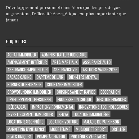
Développement personnel
dans
Alors que les prix du gaz
augmentent, l’efficacité énergétique est plus importante que
jamais
ÉTIQUETTES
ACHAT IMMOBILIER
ADMINISTRATEUR JUDICIAIRE
AMÉNAGEMENT INTÉRIEUR
ARTS MARTIAUX
ASSURANCE AUTO
ASSURANCE EMPRUNTEUR
ASSURANCE VIE
ASTUCES VALISE 2026
BAGAGE CABINE
BAPTÊME DE L'AIR
BIEN-ÊTRE MENTAL
BORNES DE RECHARGE
COURTAGE IMMOBILIER
CROWDFUNDING IMMOBILIER
CUISINE SAINE ET RAPIDE
DÉCORATION
DÉVELOPPEMENT PERSONNEL
ENDOSSER UN CHÈQUE
GESTION FINANCES
IDÉE CADEAU
IMPACT ENVIRONNEMENTAL
INNOVATIONS TECHNOLOGIQUES
INVESTISSEMENT IMMOBILIER
KENYA
LOCATION IMMOBILIÈRE
LOCATION SAISONNIÈRE
LOCATION VOITURE
MALADIE DE PARKINSON
MARKETING D'INFLUENCE
MODE FEMME
MUSIQUE ET SPORT
OREILLER
PLATS UNIQUES
POMPE À CHALEUR
PROTÉINES VÉGÉTALES