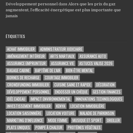
Développement personnel
dans
Alors que les prix du gaz
augmentent, l’efficacité énergétique est plus importante que
jamais
ÉTIQUETTES
ACHAT IMMOBILIER
ADMINISTRATEUR JUDICIAIRE
AMÉNAGEMENT INTÉRIEUR
ARTS MARTIAUX
ASSURANCE AUTO
ASSURANCE EMPRUNTEUR
ASSURANCE VIE
ASTUCES VALISE 2026
BAGAGE CABINE
BAPTÊME DE L'AIR
BIEN-ÊTRE MENTAL
BORNES DE RECHARGE
COURTAGE IMMOBILIER
CROWDFUNDING IMMOBILIER
CUISINE SAINE ET RAPIDE
DÉCORATION
DÉVELOPPEMENT PERSONNEL
ENDOSSER UN CHÈQUE
GESTION FINANCES
IDÉE CADEAU
IMPACT ENVIRONNEMENTAL
INNOVATIONS TECHNOLOGIQUES
INVESTISSEMENT IMMOBILIER
KENYA
LOCATION IMMOBILIÈRE
LOCATION SAISONNIÈRE
LOCATION VOITURE
MALADIE DE PARKINSON
MARKETING D'INFLUENCE
MODE FEMME
MUSIQUE ET SPORT
OREILLER
PLATS UNIQUES
POMPE À CHALEUR
PROTÉINES VÉGÉTALES