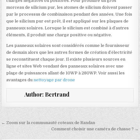
charges négatives ou positives. Pour produire un gros
morceau de silicium pur, les atomes de silicium doivent passer
par le processus de combinaison pendant des années. Une fois
que le silicium pur est prêt, il est appliqué sur les plaques de
panneaux solaires. Lorsque le silicium est combiné à d’autres
éléments, il produit une charge positive ou négative.
Les panneaux solaires sont considérés comme le fournisseur
de demain alors que les autres formes de création d’électricité
se reconstituent chaque jour. Il existe plusieurs sources en
ligne et sites Web vendant des panneaux solaires avec une
plage de puissances allant de 10WP à 280WP. Voir aussi les
avantages du
nettoyage par drone
Author:
Bertrand
Navigation de l’article
← Zoom sur la communauté coteaux de Randan
Comment choisir une caméra de chasse ? →