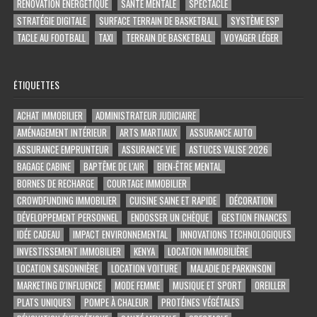
RÉNOVATION ÉNERGÉTIQUE
SANTÉ MENTALE
SPECTACLE
STRATÉGIE DIGITALE
SURFACE TERRAIN DE BASKETBALL
SYSTÈME ESP
TACLE AU FOOTBALL
TAXI
TERRAIN DE BASKETBALL
VOYAGER LÉGER
ÉTIQUETTES
ACHAT IMMOBILIER
ADMINISTRATEUR JUDICIAIRE
AMÉNAGEMENT INTÉRIEUR
ARTS MARTIAUX
ASSURANCE AUTO
ASSURANCE EMPRUNTEUR
ASSURANCE VIE
ASTUCES VALISE 2026
BAGAGE CABINE
BAPTÊME DE L'AIR
BIEN-ÊTRE MENTAL
BORNES DE RECHARGE
COURTAGE IMMOBILIER
CROWDFUNDING IMMOBILIER
CUISINE SAINE ET RAPIDE
DÉCORATION
DÉVELOPPEMENT PERSONNEL
ENDOSSER UN CHÈQUE
GESTION FINANCES
IDÉE CADEAU
IMPACT ENVIRONNEMENTAL
INNOVATIONS TECHNOLOGIQUES
INVESTISSEMENT IMMOBILIER
KENYA
LOCATION IMMOBILIÈRE
LOCATION SAISONNIÈRE
LOCATION VOITURE
MALADIE DE PARKINSON
MARKETING D'INFLUENCE
MODE FEMME
MUSIQUE ET SPORT
OREILLER
PLATS UNIQUES
POMPE À CHALEUR
PROTÉINES VÉGÉTALES