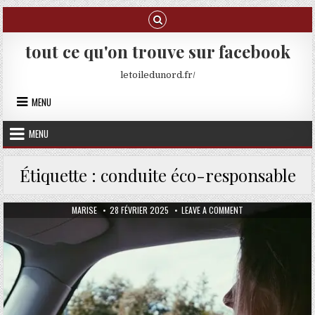
Skip to content
tout ce qu'on trouve sur facebook
letoiledunord.fr/
MENU
MENU
Étiquette :
conduite éco-responsable
AUTHOR:
PUBLISHED DATE:
ON LES MEILLEURES
MARISE
28 FÉVRIER 2025
LEAVE A COMMENT