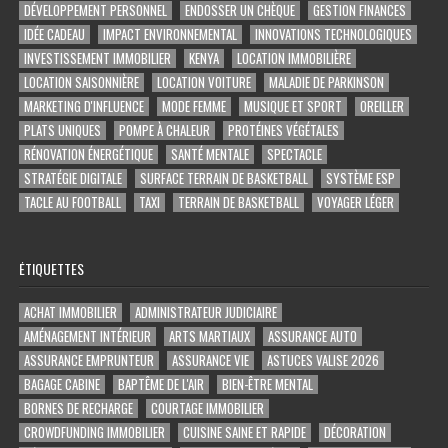
DÉVELOPPEMENT PERSONNEL
ENDOSSER UN CHÈQUE
GESTION FINANCES
IDÉE CADEAU
IMPACT ENVIRONNEMENTAL
INNOVATIONS TECHNOLOGIQUES
INVESTISSEMENT IMMOBILIER
KENYA
LOCATION IMMOBILIÈRE
LOCATION SAISONNIÈRE
LOCATION VOITURE
MALADIE DE PARKINSON
MARKETING D'INFLUENCE
MODE FEMME
MUSIQUE ET SPORT
OREILLER
PLATS UNIQUES
POMPE À CHALEUR
PROTÉINES VÉGÉTALES
RÉNOVATION ÉNERGÉTIQUE
SANTÉ MENTALE
SPECTACLE
STRATÉGIE DIGITALE
SURFACE TERRAIN DE BASKETBALL
SYSTÈME ESP
TACLE AU FOOTBALL
TAXI
TERRAIN DE BASKETBALL
VOYAGER LÉGER
ÉTIQUETTES
ACHAT IMMOBILIER
ADMINISTRATEUR JUDICIAIRE
AMÉNAGEMENT INTÉRIEUR
ARTS MARTIAUX
ASSURANCE AUTO
ASSURANCE EMPRUNTEUR
ASSURANCE VIE
ASTUCES VALISE 2026
BAGAGE CABINE
BAPTÊME DE L'AIR
BIEN-ÊTRE MENTAL
BORNES DE RECHARGE
COURTAGE IMMOBILIER
CROWDFUNDING IMMOBILIER
CUISINE SAINE ET RAPIDE
DÉCORATION