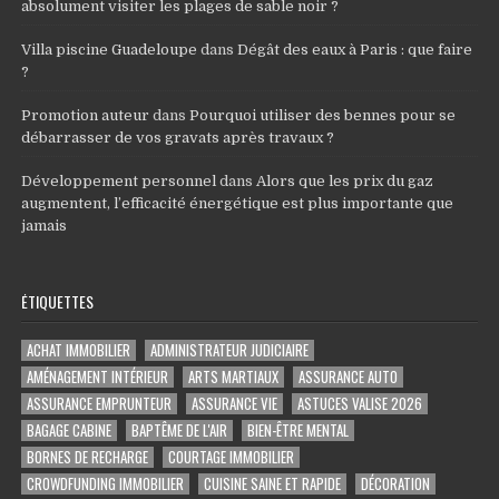
absolument visiter les plages de sable noir ?
Villa piscine Guadeloupe
dans
Dégât des eaux à Paris : que faire
?
Promotion auteur
dans
Pourquoi utiliser des bennes pour se
débarrasser de vos gravats après travaux ?
Développement personnel
dans
Alors que les prix du gaz
augmentent, l’efficacité énergétique est plus importante que
jamais
ÉTIQUETTES
ACHAT IMMOBILIER
ADMINISTRATEUR JUDICIAIRE
AMÉNAGEMENT INTÉRIEUR
ARTS MARTIAUX
ASSURANCE AUTO
ASSURANCE EMPRUNTEUR
ASSURANCE VIE
ASTUCES VALISE 2026
BAGAGE CABINE
BAPTÊME DE L'AIR
BIEN-ÊTRE MENTAL
BORNES DE RECHARGE
COURTAGE IMMOBILIER
CROWDFUNDING IMMOBILIER
CUISINE SAINE ET RAPIDE
DÉCORATION