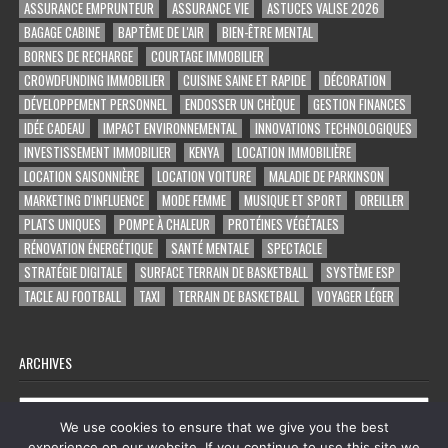
ASSURANCE EMPRUNTEUR
ASSURANCE VIE
ASTUCES VALISE 2026
BAGAGE CABINE
BAPTÊME DE L'AIR
BIEN-ÊTRE MENTAL
BORNES DE RECHARGE
COURTAGE IMMOBILIER
CROWDFUNDING IMMOBILIER
CUISINE SAINE ET RAPIDE
DÉCORATION
DÉVELOPPEMENT PERSONNEL
ENDOSSER UN CHÈQUE
GESTION FINANCES
IDÉE CADEAU
IMPACT ENVIRONNEMENTAL
INNOVATIONS TECHNOLOGIQUES
INVESTISSEMENT IMMOBILIER
KENYA
LOCATION IMMOBILIÈRE
LOCATION SAISONNIÈRE
LOCATION VOITURE
MALADIE DE PARKINSON
MARKETING D'INFLUENCE
MODE FEMME
MUSIQUE ET SPORT
OREILLER
PLATS UNIQUES
POMPE À CHALEUR
PROTÉINES VÉGÉTALES
RÉNOVATION ÉNERGÉTIQUE
SANTÉ MENTALE
SPECTACLE
STRATÉGIE DIGITALE
SURFACE TERRAIN DE BASKETBALL
SYSTÈME ESP
TACLE AU FOOTBALL
TAXI
TERRAIN DE BASKETBALL
VOYAGER LÉGER
ARCHIVES
Archives
We use cookies to ensure that we give you the best
experience on our website. If you continue to use this site we