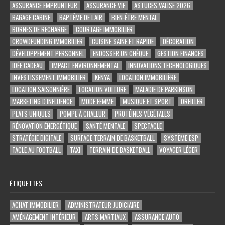
ASSURANCE EMPRUNTEUR
ASSURANCE VIE
ASTUCES VALISE 2026
BAGAGE CABINE
BAPTÊME DE L'AIR
BIEN-ÊTRE MENTAL
BORNES DE RECHARGE
COURTAGE IMMOBILIER
CROWDFUNDING IMMOBILIER
CUISINE SAINE ET RAPIDE
DÉCORATION
DÉVELOPPEMENT PERSONNEL
ENDOSSER UN CHÈQUE
GESTION FINANCES
IDÉE CADEAU
IMPACT ENVIRONNEMENTAL
INNOVATIONS TECHNOLOGIQUES
INVESTISSEMENT IMMOBILIER
KENYA
LOCATION IMMOBILIÈRE
LOCATION SAISONNIÈRE
LOCATION VOITURE
MALADIE DE PARKINSON
MARKETING D'INFLUENCE
MODE FEMME
MUSIQUE ET SPORT
OREILLER
PLATS UNIQUES
POMPE À CHALEUR
PROTÉINES VÉGÉTALES
RÉNOVATION ÉNERGÉTIQUE
SANTÉ MENTALE
SPECTACLE
STRATÉGIE DIGITALE
SURFACE TERRAIN DE BASKETBALL
SYSTÈME ESP
TACLE AU FOOTBALL
TAXI
TERRAIN DE BASKETBALL
VOYAGER LÉGER
ÉTIQUETTES
ACHAT IMMOBILIER
ADMINISTRATEUR JUDICIAIRE
AMÉNAGEMENT INTÉRIEUR
ARTS MARTIAUX
ASSURANCE AUTO