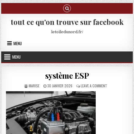
Skip to content
tout ce qu'on trouve sur facebook
letoiledunord.fr/
MENU
MENU
système ESP
AUTHOR:
PUBLISHED DATE:
ON SYSTÈME ESP
MARISE
30 JANVIER 2026
LEAVE A COMMENT