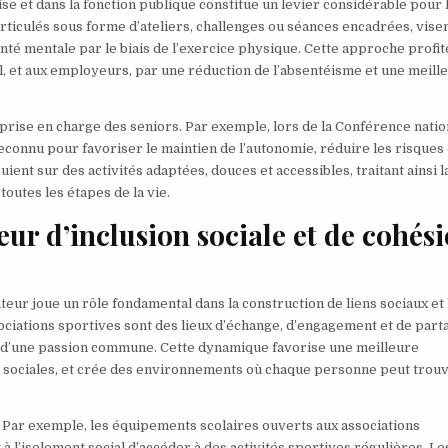
e et dans la fonction publique constitue un levier considérable pour 
ticulés sous forme d’ateliers, challenges ou séances encadrées, visen
nté mentale par le biais de l’exercice physique. Cette approche profite
ail, et aux employeurs, par une réduction de l’absentéisme et une meill
a prise en charge des seniors. Par exemple, lors de la Conférence natio
reconnu pour favoriser le maintien de l’autonomie, réduire les risques
ent sur des activités adaptées, douces et accessibles, traitant ainsi l
utes les étapes de la vie.
ur d’inclusion sociale et de cohés
eur joue un rôle fondamental dans la construction de liens sociaux et 
ssociations sportives sont des lieux d’échange, d’engagement et de part
ur d’une passion commune. Cette dynamique favorise une meilleure
et sociales, et crée des environnements où chaque personne peut trou
. Par exemple, les équipements scolaires ouverts aux associations
 l’isolement social d’accéder à des activités sportives régulières. Le