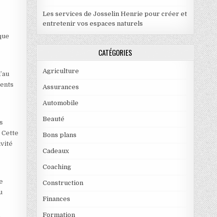
Les services de Josselin Henrie pour créer et
entretenir vos espaces naturels
que
CATÉGORIES
Agriculture
’au
cents
Assurances
Automobile
Beauté
s
 Cette
Bons plans
ivité
Cadeaux
Coaching
e
Construction
u
Finances
Formation