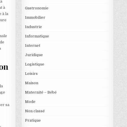
la
t à
Gastronomie
 à la
Immobilier
eure
Industrie
nale
Informatique
 de
Internet
a
Juridique
ion
Logistique
Loisirs
Maison
la
Maternité – Bébé
age
Mode
ver sa
Non classé
Pratique
s