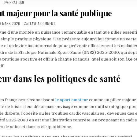
POSTED IN
PRATIQUE
t majeur pour la santé publique
UBLISHED DATE:
ON SPORT AMATEUR, UN ATOUT MAJEUR POUR LA SAN
6 MARS 2026
LEAVE A COMMENT
igne d’une montée en puissance remarquable en tant que pilier essenti
 la simple pratique physique, il se présente aujourd’hui comme un vect
e et un levier incontournable pour prévenir efficacement les maladie
dre de la Stratégie Nationale Sport-Santé (SNSS) 2025-2030, qui dépl
 pratique sportive et offrir à chaque Français, quel que soit son âge o
if.
ur dans les politiques de santé
ves françaises reconnaissent
le sport amateur
comme un pilier majeur 
ité de loisir, il est désormais envisagé comme un outil stratégique pou
le diabète, l’obésité ou les troubles cardiovasculaires , devenues des 
nté 2025-2030 en est une illustration concrète, en proposant un cadr
s de soins et dans la vie quotidienne.