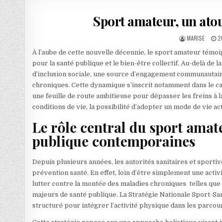
Sport amateur, un atou
AUTHOR:
P
MARISE
2
À l’aube de cette nouvelle décennie, le sport amateur témo
pour la santé publique et le bien-être collectif. Au-delà de
d’inclusion sociale, une source d’engagement communautair
chroniques. Cette dynamique s’inscrit notamment dans le ca
une feuille de route ambitieuse pour dépasser les freins à la
conditions de vie, la possibilité d’adopter un mode de vie act
Le rôle central du sport amate
publique contemporaines
Depuis plusieurs années, les autorités sanitaires et sporti
prévention santé. En effet, loin d’être simplement une activ
lutter contre la montée des maladies chroniques telles que 
majeurs de santé publique. La Stratégie Nationale Sport-Sa
structuré pour intégrer l’activité physique dans les parcour