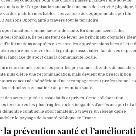
 créer les conditions pour que chacun puisse pratiquer une activité
t la voie : l’organisation annuelle d’un mois de l’activité physique, 
e via des plateformes fiables, l’ouverture des équipements sportifs
0 Maisons Sport-Santé à travers tout le territoire.
n du sport amateur comme facteur de santé. En donnant accès à des
personnalisé, ils permettent de lever les principaux obstacles identi
e d’informations adaptées ou encore les appréhensions liées à l’état 
olaires en zones ouvertes à la pratique associative fait de ces espace
insi l’ancrage du sport dans la communauté locale.
rcours coordonnés renforcés pour les personnes atteintes de maladies
tente plus d’être une recommandation, mais devient une prescription
 amateurs concernés bénéficient d’un accompagnement professionnel, s
se les retombées en matière de prévention santé.
 des acteurs publics, associatifs et privés. Cette collaboration
les territoires les plus fragiles, où les inégalités d’accès au sport et à 
tive démontre combien le sport amateur, à travers un réseau dense
modeler le paysage de la santé publique en France.
 la prévention santé et l’améliorat