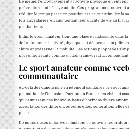
De même, l’encouragement à l’activité physique en entrepris
prévention santé à l’âge adulte. Ces programmes, souvent ar
réduire le temps passé en position assise et à stimuler la sa
fois aux salariés, en augmentant leur qualité de vie au trav
productivité.
Enfin, le sport amateur tient une place grandissante dans l
de l’autonomie, l’activité physique est désormais un pilier 
chute et préserver la mobilité. Les actions proposées s’appui
prévention santé comme un défi transversal accompagnant to
Le sport amateur comme vecte
communautaire
Au-delà des dimensions strictement sanitaires, le sport amat
promotion de l’inclusion. Partout en France, les clubs et a
qui réunissent des individus issus d’horizons divers auto
acceptation des différences culturelles, générationnelles 
place.
De nombreuses initiatives illustrent ce pouvoir fédérateur
permettent à des populations qui s’exposeraient autrement à