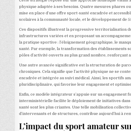
Cette stratégie repose sur une approche holistique visant à
physique adaptée à ses besoins. Quatre mesures phares ouvren
mise en place d’une offre sport-santé encadrée et accessibl
scolaires à la communauté locale, et le développement de 55
Ces dispositifs illustrent la progressive territorialisatio
infrastructures variées et en proposant un accompagnement 
la pratique sportive : l’éloignement géographique, le manqu
santé. Par exemple, la transformation des établissements sc
pôles d’activité ouverts au plus grand nombre, renforçant a
Une autre avancée significative est la structuration de pa
chroniques. Cela signifie que l’activité physique ne se con
encadrée et intégrée au suivi médical. Ainsi, les sportifs
pluridisciplinaire, qui favorise leur engagement et optimi
Enfin, ce modèle intégrateur s’appuie sur un engagement fort
interministérielle facilite le déploiement de initiatives dans 
santé sont les plus criantes. Une telle mobilisation collec
d’intervenants et de structures, contribue aujourd’hui à re
L’impact du sport amateur sur