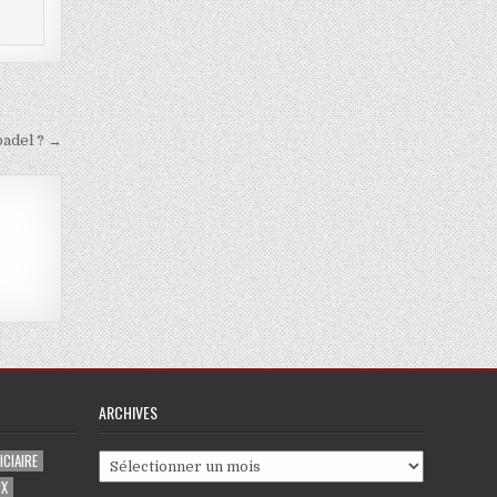
padel ? →
ARCHIVES
CIAIRE
Archives
UX