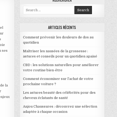
Search for:
TÉ PUBLIQUE
ARTICLES RÉCENTS
el
eur
Comment prévenir les douleurs de dos au
s
quotidien
oie
u ses
Maîtriser les nausées de la grossesse :
astuces et conseils pour un quotidien apaisé
CBD : les solutions naturelles pour améliorer
votre routine bien-être
Comment économiser sur l’achat de votre
prochaine voiture ?
de la
r
Les astuces beauté des célébrités pour des
enjeux
cheveux éclatants de santé
e
Anjou Chaussures : découvrez une sélection
adaptée à chaque occasion