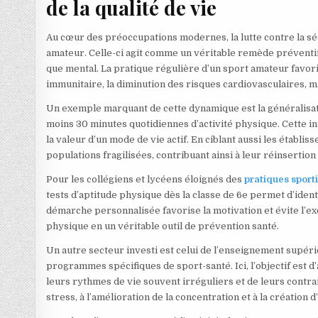
de la qualité de vie
Au cœur des préoccupations modernes, la lutte contre la sé
amateur. Celle-ci agit comme un véritable remède préventif
que mental. La pratique régulière d’un sport amateur favo
immunitaire, la diminution des risques cardiovasculaires, ma
Un exemple marquant de cette dynamique est la généralisati
moins 30 minutes quotidiennes d’activité physique. Cette ini
la valeur d’un mode de vie actif. En ciblant aussi les établ
populations fragilisées, contribuant ainsi à leur réinsertion 
Pour les collégiens et lycéens éloignés des
pratiques sport
tests d’aptitude physique dès la classe de 6e permet d’ide
démarche personnalisée favorise la motivation et évite l’ex
physique en un véritable outil de prévention santé.
Un autre secteur investi est celui de l’enseignement supé
programmes spécifiques de sport-santé. Ici, l’objectif est d
leurs rythmes de vie souvent irréguliers et de leurs contrai
stress, à l’amélioration de la concentration et à la création 