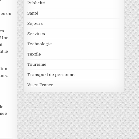
Publicité
Santé
ées ou
Séjours
ics
Services
. Une
Technologie
it
nt le
Textile
Tourisme
tion
Transport de personnes
nts.
Vu en France
de
imée