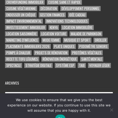
CROWDFUNDING IMMOBILIER
CUISINE SAINE ET RAPIDE
CUISINE VÉGÉTARIENNE
DÉCORATION
DÉVELOPPEMENT PERSONNEL
ENDOSSER UN CHÈQUE
GESTION FINANCES
IDÉE CADEAU
IMPACT ENVIRONNEMENTAL
INNOVATIONS TECHNOLOGIQUES
INVESTISSEMENT IMMOBILIER
KENYA
LOCATION IMMOBILIÈRE
LOCATION SAISONNIÈRE
LOCATION VOITURE
MALADIE DE PARKINSON
MARKETING D'INFLUENCE
MODE FEMME
MUSIQUE ET SPORT
OREILLER
PLACEMENTS IMMOBILIERS 2026
PLATS UNIQUES
PODOMÈTRE SENIORS
POMPE À CHALEUR
PROJETS DE RÉNOVATION
PROTÉINES VÉGÉTALES
RECETTE TOFU LÉGUMES
RÉNOVATION ÉNERGÉTIQUE
SANTÉ MENTALE
SPECTACLE
STRATÉGIE DIGITALE
SYSTÈME ESP
TAXI
VOYAGER LÉGER
ARCHIVES
Archives
We use cookies to ensure that we give you the best
experience on our website. If you continue to use this site we
will assume that you are happy with it.
Copyright © 2026 tout ce qu'on trouve sur facebook