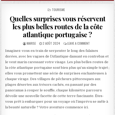
POSTED IN
TOURISME
Quelles surprises vous réservent
les plus belles routes de la côte
atlantique portugaise ?
AUTHOR:
PUBLISHED DATE:
ON QUELLES SURPRI
MARISE
2 AOÛT 2024
LEAVE A COMMENT
Imaginez-vous en train de serpenter le long des falaises
dorées, avec les vagues de l’Atlantique dansant en contrebas et
le vent marin caressant votre visage. Les plus belles routes de
la côte atlantique portugaise sont bien plus qu’un simple trajet ;
elles vous promettent une série de surprises enchanteuses à
chaque virage. Des villages de pêcheurs pittoresques aux
plages désertes aux trésors cachés, en passant par des
panoramas à couper le souffle, chaque kilomètre parcouru
dévoile une nouvelle facette de cette terre fascinante. Êtes-
vous prêt à embarquer pour un voyage où l’imprévu se mêle à
la beauté naturelle ? Votre aventure commence ici.