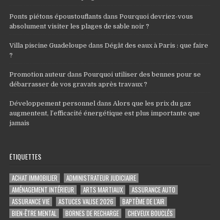
Ponts piétons époustouflants
dans
Pourquoi devriez-vous
absolument visiter les plages de sable noir ?
Villa piscine Guadeloupe
dans
Dégât des eaux à Paris : que faire
?
Promotion auteur
dans
Pourquoi utiliser des bennes pour se
débarrasser de vos gravats après travaux ?
Développement personnel
dans
Alors que les prix du gaz
augmentent, l’efficacité énergétique est plus importante que
jamais
ÉTIQUETTES
ACHAT IMMOBILIER
ADMINISTRATEUR JUDICIAIRE
AMÉNAGEMENT INTÉRIEUR
ARTS MARTIAUX
ASSURANCE AUTO
ASSURANCE VIE
ASTUCES VALISE 2026
BAPTÊME DE L'AIR
BIEN-ÊTRE MENTAL
BORNES DE RECHARGE
CHEVEUX BOUCLÉS