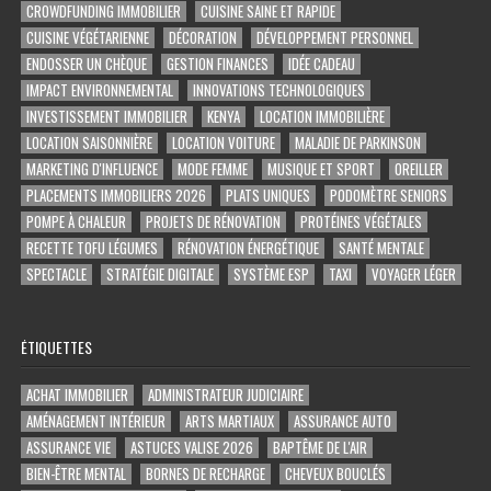
CROWDFUNDING IMMOBILIER
CUISINE SAINE ET RAPIDE
CUISINE VÉGÉTARIENNE
DÉCORATION
DÉVELOPPEMENT PERSONNEL
ENDOSSER UN CHÈQUE
GESTION FINANCES
IDÉE CADEAU
IMPACT ENVIRONNEMENTAL
INNOVATIONS TECHNOLOGIQUES
INVESTISSEMENT IMMOBILIER
KENYA
LOCATION IMMOBILIÈRE
LOCATION SAISONNIÈRE
LOCATION VOITURE
MALADIE DE PARKINSON
MARKETING D'INFLUENCE
MODE FEMME
MUSIQUE ET SPORT
OREILLER
PLACEMENTS IMMOBILIERS 2026
PLATS UNIQUES
PODOMÈTRE SENIORS
POMPE À CHALEUR
PROJETS DE RÉNOVATION
PROTÉINES VÉGÉTALES
RECETTE TOFU LÉGUMES
RÉNOVATION ÉNERGÉTIQUE
SANTÉ MENTALE
SPECTACLE
STRATÉGIE DIGITALE
SYSTÈME ESP
TAXI
VOYAGER LÉGER
ÉTIQUETTES
ACHAT IMMOBILIER
ADMINISTRATEUR JUDICIAIRE
AMÉNAGEMENT INTÉRIEUR
ARTS MARTIAUX
ASSURANCE AUTO
ASSURANCE VIE
ASTUCES VALISE 2026
BAPTÊME DE L'AIR
BIEN-ÊTRE MENTAL
BORNES DE RECHARGE
CHEVEUX BOUCLÉS