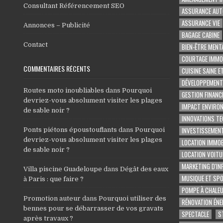
Consultant Référencement SEO
ASSURANCE AUT
ASSURANCE VIE
Annonces – Publicité
BAGAGE CABINE
Contact
BIEN-ÊTRE MENT
COURTAGE IMMOB
COMMENTAIRES RÉCENTS
CUISINE SAINE E
DÉVELOPPEMENT
Routes moto inoubliables
dans
Pourquoi
GESTION FINANC
devriez-vous absolument visiter les plages
IMPACT ENVIRO
de sable noir ?
INNOVATIONS T
INVESTISSEMENT
Ponts piétons époustouflants
dans
Pourquoi
devriez-vous absolument visiter les plages
LOCATION IMMOB
de sable noir ?
LOCATION VOITU
MARKETING D'IN
Villa piscine Guadeloupe
dans
Dégât des eaux
MUSIQUE ET SP
à Paris : que faire ?
POMPE À CHALE
Promotion auteur
dans
Pourquoi utiliser des
RÉNOVATION ÉNE
bennes pour se débarrasser de vos gravats
SPECTACLE
S
après travaux ?