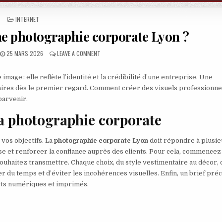
POSTED IN
INTERNET
ne photographie corporate Lyon ?
PUBLISHED DATE:
ON QUELLE STRATÉGIE POUR UNE PHOTOGRAPHIE 
25 MARS 2026
LEAVE A COMMENT
image : elle reflète l’identité et la crédibilité d’une entreprise. Une
aires dès le premier regard. Comment créer des visuels professionne
parvenir.
la photographie corporate
 vos objectifs. La
photographie corporate Lyon
doit répondre à plusie
se et renforcer la confiance auprès des clients. Pour cela, commencez
souhaitez transmettre. Chaque choix, du style vestimentaire au décor, 
er du temps et d’éviter les incohérences visuelles. Enfin, un brief préc
rts numériques et imprimés.