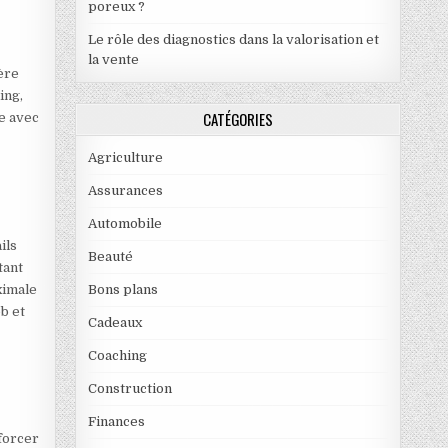
poreux ?
Le rôle des diagnostics dans la valorisation et
la vente
ère
ing,
CATÉGORIES
e avec
Agriculture
Assurances
Automobile
ils
Beauté
tant
ximale
Bons plans
b et
Cadeaux
Coaching
Construction
Finances
nforcer