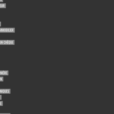
EUR
MMOBILIER
UN CHÈQUE
NIÈRE
ON
UNIQUES
S
E