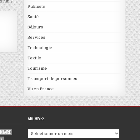
d’hui ? →
Publicité
Santé
Séjours
Services
Technologie
Textile
Tourisme
Transport de personnes
Vu en France
ARCHIVES
CIAIRE
Archives
UX