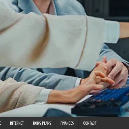
E
INTERNET
BONS PLANS
FINANCES
CONTACT