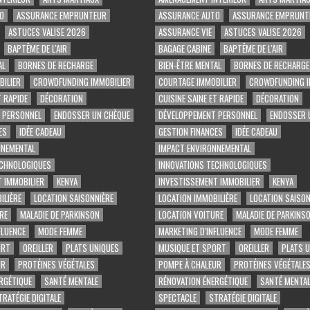
O
ASSURANCE EMPRUNTEUR
ASSURANCE AUTO
ASSURANCE EMPRUNT
ASTUCES VALISE 2026
ASSURANCE VIE
ASTUCES VALISE 2026
BAPTÊME DE L'AIR
BAGAGE CABINE
BAPTÊME DE L'AIR
AL
BORNES DE RECHARGE
BIEN-ÊTRE MENTAL
BORNES DE RECHARGE
ILIER
CROWDFUNDING IMMOBILIER
COURTAGE IMMOBILIER
CROWDFUNDING I
T RAPIDE
DÉCORATION
CUISINE SAINE ET RAPIDE
DÉCORATION
 PERSONNEL
ENDOSSER UN CHÈQUE
DÉVELOPPEMENT PERSONNEL
ENDOSSER 
ES
IDÉE CADEAU
GESTION FINANCES
IDÉE CADEAU
NNEMENTAL
IMPACT ENVIRONNEMENTAL
ECHNOLOGIQUES
INNOVATIONS TECHNOLOGIQUES
 IMMOBILIER
KENYA
INVESTISSEMENT IMMOBILIER
KENYA
ILIÈRE
LOCATION SAISONNIÈRE
LOCATION IMMOBILIÈRE
LOCATION SAISON
RE
MALADIE DE PARKINSON
LOCATION VOITURE
MALADIE DE PARKINS
FLUENCE
MODE FEMME
MARKETING D'INFLUENCE
MODE FEMME
ORT
OREILLER
PLATS UNIQUES
MUSIQUE ET SPORT
OREILLER
PLATS 
UR
PROTÉINES VÉGÉTALES
POMPE À CHALEUR
PROTÉINES VÉGÉTALE
RGÉTIQUE
SANTÉ MENTALE
RÉNOVATION ÉNERGÉTIQUE
SANTÉ MENTAL
TRATÉGIE DIGITALE
SPECTACLE
STRATÉGIE DIGITALE