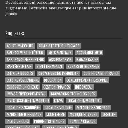
Développement personnel
dans
Alors que les prix du gaz
augmentent, l’efficacité énergétique est plus importante que
jamais
ÉTIQUETTES
ACHAT IMMOBILIER
ADMINISTRATEUR JUDICIAIRE
AMÉNAGEMENT INTÉRIEUR
ARTS MARTIAUX
ASSURANCE AUTO
ASSURANCE EMPRUNTEUR
ASSURANCE VIE
BAGAGE CABINE
BAPTÊME DE L'AIR
BIEN-ÊTRE MENTAL
BORNES DE RECHARGE
CHEVEUX BOUCLÉS
CROWDFUNDING IMMOBILIER
CUISINE SAINE ET RAPIDE
CUISINE VÉGÉTARIENNE
DÉCORATION
DÉVELOPPEMENT PERSONNEL
ENDOSSER UN CHÈQUE
GESTION FINANCES
IDÉE CADEAU
IMPACT ENVIRONNEMENTAL
INNOVATIONS TECHNOLOGIQUES
INVESTISSEMENT IMMOBILIER
KENYA
LOCATION IMMOBILIÈRE
LOCATION SAISONNIÈRE
LOCATION VOITURE
MALADIE DE PARKINSON
MARKETING D'INFLUENCE
MODE FEMME
MUSIQUE ET SPORT
OREILLER
PLATS UNIQUES
PODOMÈTRE SENIORS
POMPE À CHALEUR
PROTÉINES VÉGÉTALES
RECETTE TOFU LÉGUMES