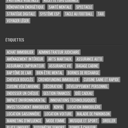
RÉNOVATION ÉNERGÉTIQUE
SANTÉ MENTALE
SPECTACLE
STRATÉGIE DIGITALE
SYSTÈME ESP
TACLE AU FOOTBALL
TAXI
VOYAGER LÉGER
ÉTIQUETTES
ACHAT IMMOBILIER
ADMINISTRATEUR JUDICIAIRE
AMÉNAGEMENT INTÉRIEUR
ARTS MARTIAUX
ASSURANCE AUTO
ASSURANCE EMPRUNTEUR
ASSURANCE VIE
BAGAGE CABINE
BAPTÊME DE L'AIR
BIEN-ÊTRE MENTAL
BORNES DE RECHARGE
CHEVEUX BOUCLÉS
CROWDFUNDING IMMOBILIER
CUISINE SAINE ET RAPIDE
CUISINE VÉGÉTARIENNE
DÉCORATION
DÉVELOPPEMENT PERSONNEL
ENDOSSER UN CHÈQUE
GESTION FINANCES
IDÉE CADEAU
IMPACT ENVIRONNEMENTAL
INNOVATIONS TECHNOLOGIQUES
INVESTISSEMENT IMMOBILIER
KENYA
LOCATION IMMOBILIÈRE
LOCATION SAISONNIÈRE
LOCATION VOITURE
MALADIE DE PARKINSON
MARKETING D'INFLUENCE
MODE FEMME
MUSIQUE ET SPORT
OREILLER
PLATS UNIQUES
PODOMÈTRE SENIORS
POMPE À CHALEUR