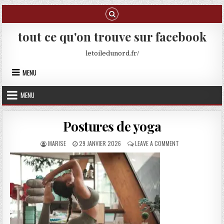
Skip to content
tout ce qu'on trouve sur facebook
letoiledunord.fr/
MENU
MENU
Postures de yoga
AUTHOR:
PUBLISHED DATE:
ON POSTURES DE 
MARISE
29 JANVIER 2026
LEAVE A COMMENT