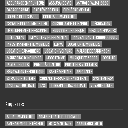
ASSURANCE EMPRUNTEUR
ASSURANCE VIE
ASTUCES VALISE 2026
BAGAGE CABINE
BAPTÊME DE L'AIR
BIEN-ÊTRE MENTAL
BORNES DE RECHARGE
COURTAGE IMMOBILIER
CROWDFUNDING IMMOBILIER
CUISINE SAINE ET RAPIDE
DÉCORATION
DÉVELOPPEMENT PERSONNEL
ENDOSSER UN CHÈQUE
GESTION FINANCES
IDÉE CADEAU
IMPACT ENVIRONNEMENTAL
INNOVATIONS TECHNOLOGIQUES
INVESTISSEMENT IMMOBILIER
KENYA
LOCATION IMMOBILIÈRE
LOCATION SAISONNIÈRE
LOCATION VOITURE
MALADIE DE PARKINSON
MARKETING D'INFLUENCE
MODE FEMME
MUSIQUE ET SPORT
OREILLER
PLATS UNIQUES
POMPE À CHALEUR
PROTÉINES VÉGÉTALES
RÉNOVATION ÉNERGÉTIQUE
SANTÉ MENTALE
SPECTACLE
STRATÉGIE DIGITALE
SURFACE TERRAIN DE BASKETBALL
SYSTÈME ESP
TACLE AU FOOTBALL
TAXI
TERRAIN DE BASKETBALL
VOYAGER LÉGER
ÉTIQUETTES
ACHAT IMMOBILIER
ADMINISTRATEUR JUDICIAIRE
AMÉNAGEMENT INTÉRIEUR
ARTS MARTIAUX
ASSURANCE AUTO