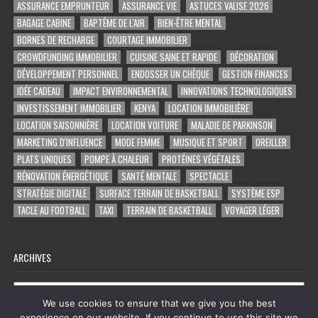
ASSURANCE EMPRUNTEUR
ASSURANCE VIE
ASTUCES VALISE 2026
BAGAGE CABINE
BAPTÊME DE L'AIR
BIEN-ÊTRE MENTAL
BORNES DE RECHARGE
COURTAGE IMMOBILIER
CROWDFUNDING IMMOBILIER
CUISINE SAINE ET RAPIDE
DÉCORATION
DÉVELOPPEMENT PERSONNEL
ENDOSSER UN CHÈQUE
GESTION FINANCES
IDÉE CADEAU
IMPACT ENVIRONNEMENTAL
INNOVATIONS TECHNOLOGIQUES
INVESTISSEMENT IMMOBILIER
KENYA
LOCATION IMMOBILIÈRE
LOCATION SAISONNIÈRE
LOCATION VOITURE
MALADIE DE PARKINSON
MARKETING D'INFLUENCE
MODE FEMME
MUSIQUE ET SPORT
OREILLER
PLATS UNIQUES
POMPE À CHALEUR
PROTÉINES VÉGÉTALES
RÉNOVATION ÉNERGÉTIQUE
SANTÉ MENTALE
SPECTACLE
STRATÉGIE DIGITALE
SURFACE TERRAIN DE BASKETBALL
SYSTÈME ESP
TACLE AU FOOTBALL
TAXI
TERRAIN DE BASKETBALL
VOYAGER LÉGER
ARCHIVES
Archives
We use cookies to ensure that we give you the best
experience on our website. If you continue to use this site we