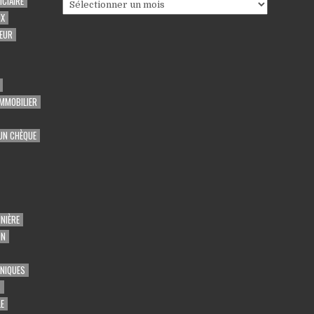
CIAIRE
Archives
UX
EUR
MMOBILIER
UN CHÈQUE
NIÈRE
ON
UNIQUES
S
E