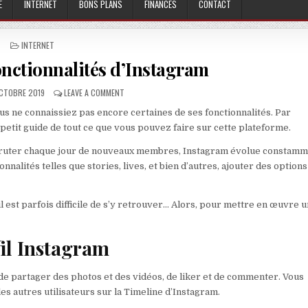
E
INTERNET
BONS PLANS
FINANCES
CONTACT
POSTED IN
INTERNET
onctionnalités d’Instagram
ISHED DATE:
ON PETIT GUIDE DES FONCTIONNALITÉS D’INSTAGRAM
OCTOBRE 2019
LEAVE A COMMENT
ous ne connaissiez pas encore certaines de ses fonctionnalités. Par
n petit guide de tout ce que vous pouvez faire sur cette plateforme.
t recruter chaque jour de nouveaux membres, Instagram évolue constamm
nnalités telles que stories, lives, et bien d’autres, ajouter des option
 est parfois difficile de s’y retrouver… Alors, pour mettre en œuvre 
fil Instagram
 de partager des photos et des vidéos, de liker et de commenter. Vous
es autres utilisateurs sur la Timeline d’Instagram.