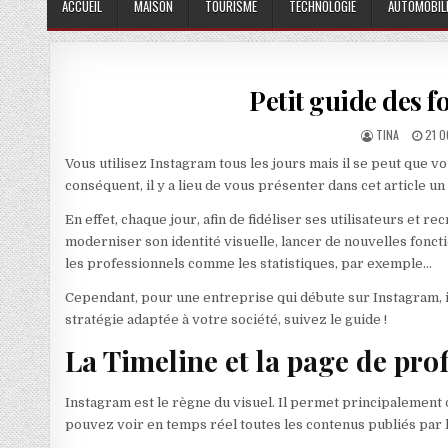
ACCUEIL
MAISON
TOURISME
TECHNOLOGIE
AUTOMOBIL
Petit guide des f
AUTHOR:
PUBL
TINA
21 
Vous utilisez Instagram tous les jours mais il se peut que v
conséquent, il y a lieu de vous présenter dans cet article u
En effet, chaque jour, afin de fidéliser ses utilisateurs e
moderniser son identité visuelle, lancer de nouvelles fonctio
les professionnels comme les statistiques, par exemple…
Cependant, pour une entreprise qui débute sur Instagram, il
stratégie adaptée à votre société, suivez le guide !
La Timeline et la page de pro
Instagram est le règne du visuel. Il permet principalement
pouvez voir en temps réel toutes les contenus publiés par l