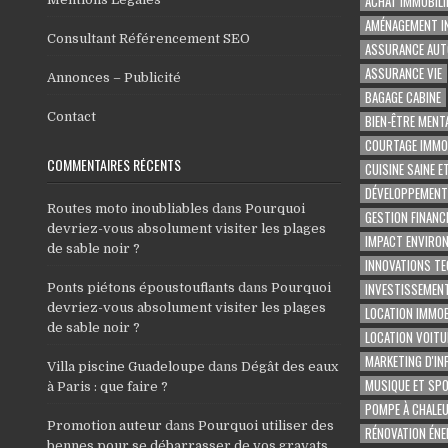
ACHAT IMMOBILI
AMÉNAGEMENT I
Consultant Référencement SEO
ASSURANCE AUT
ASSURANCE VIE
Annonces – Publicité
BAGAGE CABINE
Contact
BIEN-ÊTRE MENT
COURTAGE IMMOB
COMMENTAIRES RÉCENTS
CUISINE SAINE E
DÉVELOPPEMENT
Routes moto inoubliables
dans
Pourquoi
GESTION FINANC
devriez-vous absolument visiter les plages
IMPACT ENVIRO
de sable noir ?
INNOVATIONS T
INVESTISSEMENT
Ponts piétons époustouflants
dans
Pourquoi
devriez-vous absolument visiter les plages
LOCATION IMMOB
de sable noir ?
LOCATION VOITU
MARKETING D'IN
Villa piscine Guadeloupe
dans
Dégât des eaux
MUSIQUE ET SP
à Paris : que faire ?
POMPE À CHALE
Promotion auteur
dans
Pourquoi utiliser des
RÉNOVATION ÉNE
bennes pour se débarrasser de vos gravats