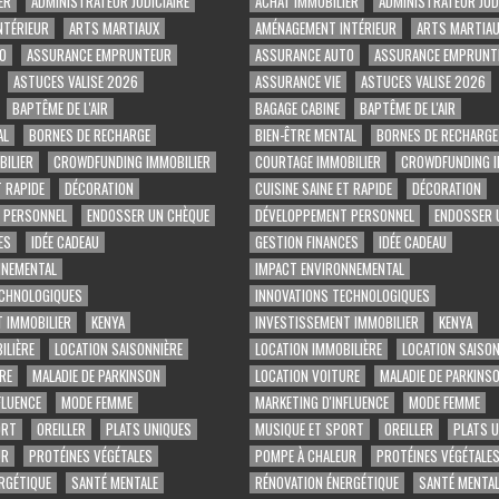
ER
ADMINISTRATEUR JUDICIAIRE
ACHAT IMMOBILIER
ADMINISTRATEUR JUDI
NTÉRIEUR
ARTS MARTIAUX
AMÉNAGEMENT INTÉRIEUR
ARTS MARTIA
O
ASSURANCE EMPRUNTEUR
ASSURANCE AUTO
ASSURANCE EMPRUNT
ASTUCES VALISE 2026
ASSURANCE VIE
ASTUCES VALISE 2026
BAPTÊME DE L'AIR
BAGAGE CABINE
BAPTÊME DE L'AIR
AL
BORNES DE RECHARGE
BIEN-ÊTRE MENTAL
BORNES DE RECHARGE
ILIER
CROWDFUNDING IMMOBILIER
COURTAGE IMMOBILIER
CROWDFUNDING I
T RAPIDE
DÉCORATION
CUISINE SAINE ET RAPIDE
DÉCORATION
 PERSONNEL
ENDOSSER UN CHÈQUE
DÉVELOPPEMENT PERSONNEL
ENDOSSER 
ES
IDÉE CADEAU
GESTION FINANCES
IDÉE CADEAU
NNEMENTAL
IMPACT ENVIRONNEMENTAL
ECHNOLOGIQUES
INNOVATIONS TECHNOLOGIQUES
 IMMOBILIER
KENYA
INVESTISSEMENT IMMOBILIER
KENYA
ILIÈRE
LOCATION SAISONNIÈRE
LOCATION IMMOBILIÈRE
LOCATION SAISON
RE
MALADIE DE PARKINSON
LOCATION VOITURE
MALADIE DE PARKINS
FLUENCE
MODE FEMME
MARKETING D'INFLUENCE
MODE FEMME
ORT
OREILLER
PLATS UNIQUES
MUSIQUE ET SPORT
OREILLER
PLATS 
UR
PROTÉINES VÉGÉTALES
POMPE À CHALEUR
PROTÉINES VÉGÉTALE
RGÉTIQUE
SANTÉ MENTALE
RÉNOVATION ÉNERGÉTIQUE
SANTÉ MENTAL