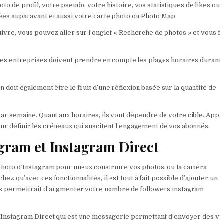
oto de profil, votre pseudo, votre histoire, vos statistiques de likes ou
tées auparavant et aussi votre carte photo ou Photo Map.
re, vous pouvez aller sur l’onglet « Recherche de photos » et vous f
n, les entreprises doivent prendre en compte les plages horaires duran
n doit également être le fruit d’une réflexion basée sur la quantité de
s par semaine. Quant aux horaires, ils vont dépendre de votre cible. Ap
ur définir les créneaux qui suscitent l’engagement de vos abonnés.
gram et Instagram Direct
photo d’Instagram pour mieux construire vos photos, ou la caméra
 qu’avec ces fonctionnalités, il est tout à fait possible d’ajouter un f
ous permettrait d’augmenter votre nombre de followers instagram
le Instagram Direct qui est une messagerie permettant d’envoyer des 