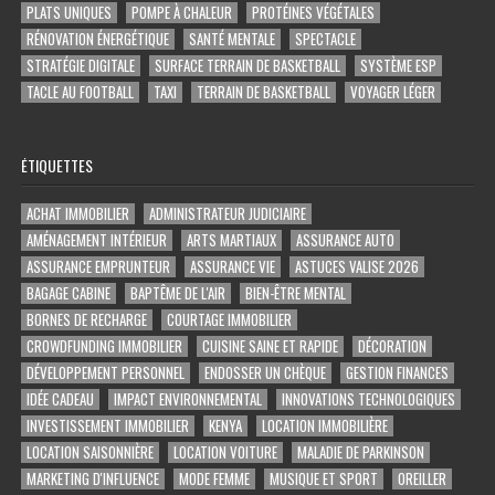
PLATS UNIQUES
POMPE À CHALEUR
PROTÉINES VÉGÉTALES
RÉNOVATION ÉNERGÉTIQUE
SANTÉ MENTALE
SPECTACLE
STRATÉGIE DIGITALE
SURFACE TERRAIN DE BASKETBALL
SYSTÈME ESP
TACLE AU FOOTBALL
TAXI
TERRAIN DE BASKETBALL
VOYAGER LÉGER
ÉTIQUETTES
ACHAT IMMOBILIER
ADMINISTRATEUR JUDICIAIRE
AMÉNAGEMENT INTÉRIEUR
ARTS MARTIAUX
ASSURANCE AUTO
ASSURANCE EMPRUNTEUR
ASSURANCE VIE
ASTUCES VALISE 2026
BAGAGE CABINE
BAPTÊME DE L'AIR
BIEN-ÊTRE MENTAL
BORNES DE RECHARGE
COURTAGE IMMOBILIER
CROWDFUNDING IMMOBILIER
CUISINE SAINE ET RAPIDE
DÉCORATION
DÉVELOPPEMENT PERSONNEL
ENDOSSER UN CHÈQUE
GESTION FINANCES
IDÉE CADEAU
IMPACT ENVIRONNEMENTAL
INNOVATIONS TECHNOLOGIQUES
INVESTISSEMENT IMMOBILIER
KENYA
LOCATION IMMOBILIÈRE
LOCATION SAISONNIÈRE
LOCATION VOITURE
MALADIE DE PARKINSON
MARKETING D'INFLUENCE
MODE FEMME
MUSIQUE ET SPORT
OREILLER