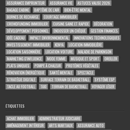
ASSURANCE EMPRUNTEUR
ASSURANCE VIE
ASTUCES VALISE 2026
BAGAGE CABINE
BAPTÊME DE L'AIR
BIEN-ÊTRE MENTAL
BORNES DE RECHARGE
COURTAGE IMMOBILIER
CROWDFUNDING IMMOBILIER
CUISINE SAINE ET RAPIDE
DÉCORATION
DÉVELOPPEMENT PERSONNEL
ENDOSSER UN CHÈQUE
GESTION FINANCES
IDÉE CADEAU
IMPACT ENVIRONNEMENTAL
INNOVATIONS TECHNOLOGIQUES
INVESTISSEMENT IMMOBILIER
KENYA
LOCATION IMMOBILIÈRE
LOCATION SAISONNIÈRE
LOCATION VOITURE
MALADIE DE PARKINSON
MARKETING D'INFLUENCE
MODE FEMME
MUSIQUE ET SPORT
OREILLER
PLATS UNIQUES
POMPE À CHALEUR
PROTÉINES VÉGÉTALES
RÉNOVATION ÉNERGÉTIQUE
SANTÉ MENTALE
SPECTACLE
STRATÉGIE DIGITALE
SURFACE TERRAIN DE BASKETBALL
SYSTÈME ESP
TACLE AU FOOTBALL
TAXI
TERRAIN DE BASKETBALL
VOYAGER LÉGER
ÉTIQUETTES
ACHAT IMMOBILIER
ADMINISTRATEUR JUDICIAIRE
AMÉNAGEMENT INTÉRIEUR
ARTS MARTIAUX
ASSURANCE AUTO