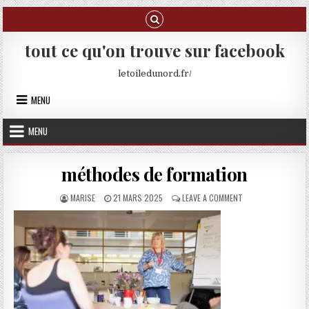
Skip to content
tout ce qu'on trouve sur facebook
letoiledunord.fr/
MENU
MENU
méthodes de formation
AUTHOR:
PUBLISHED DATE:
ON MÉTHODES DE F
MARISE
21 MARS 2025
LEAVE A COMMENT