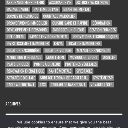
ASSURANCE EMPRUNTEUR
ASSURANCE VIE
ASTUCES VALISE 2026
BAGAGE CABINE
BAPTÊME DE L'AIR
BIEN-ÊTRE MENTAL
BORNES DE RECHARGE
COURTAGE IMMOBILIER
CROWDFUNDING IMMOBILIER
CUISINE SAINE ET RAPIDE
DÉCORATION
DÉVELOPPEMENT PERSONNEL
ENDOSSER UN CHÈQUE
GESTION FINANCES
IDÉE CADEAU
IMPACT ENVIRONNEMENTAL
INNOVATIONS TECHNOLOGIQUES
INVESTISSEMENT IMMOBILIER
KENYA
LOCATION IMMOBILIÈRE
LOCATION SAISONNIÈRE
LOCATION VOITURE
MALADIE DE PARKINSON
MARKETING D'INFLUENCE
MODE FEMME
MUSIQUE ET SPORT
OREILLER
PLATS UNIQUES
POMPE À CHALEUR
PROTÉINES VÉGÉTALES
RÉNOVATION ÉNERGÉTIQUE
SANTÉ MENTALE
SPECTACLE
STRATÉGIE DIGITALE
SURFACE TERRAIN DE BASKETBALL
SYSTÈME ESP
TACLE AU FOOTBALL
TAXI
TERRAIN DE BASKETBALL
VOYAGER LÉGER
ARCHIVES
Archives
We use cookies to ensure that we give you the best
experience on our website. If you continue to use this site we