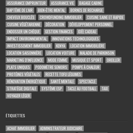
ASSURANCE EMPRUNTEUR
ASSURANCE VIE
BAGAGE CABINE
BAPTÊME DE L'AIR
BIEN-ÊTRE MENTAL
BORNES DE RECHARGE
CHEVEUX BOUCLÉS
CROWDFUNDING IMMOBILIER
CUISINE SAINE ET RAPIDE
CUISINE VÉGÉTARIENNE
DÉCORATION
DÉVELOPPEMENT PERSONNEL
ENDOSSER UN CHÈQUE
GESTION FINANCES
IDÉE CADEAU
IMPACT ENVIRONNEMENTAL
INNOVATIONS TECHNOLOGIQUES
INVESTISSEMENT IMMOBILIER
KENYA
LOCATION IMMOBILIÈRE
LOCATION SAISONNIÈRE
LOCATION VOITURE
MALADIE DE PARKINSON
MARKETING D'INFLUENCE
MODE FEMME
MUSIQUE ET SPORT
OREILLER
PLATS UNIQUES
PODOMÈTRE SENIORS
POMPE À CHALEUR
PROTÉINES VÉGÉTALES
RECETTE TOFU LÉGUMES
RÉNOVATION ÉNERGÉTIQUE
SANTÉ MENTALE
SPECTACLE
STRATÉGIE DIGITALE
SYSTÈME ESP
TACLE AU FOOTBALL
TAXI
VOYAGER LÉGER
ÉTIQUETTES
ACHAT IMMOBILIER
ADMINISTRATEUR JUDICIAIRE