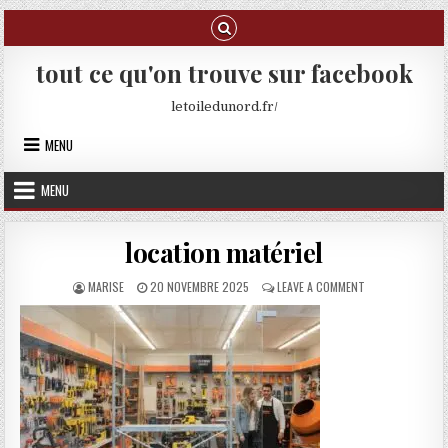
Skip to content
tout ce qu'on trouve sur facebook
letoiledunord.fr/
MENU
MENU
location matériel
AUTHOR:
PUBLISHED DATE:
ON LOCATION MA
MARISE
20 NOVEMBRE 2025
LEAVE A COMMENT