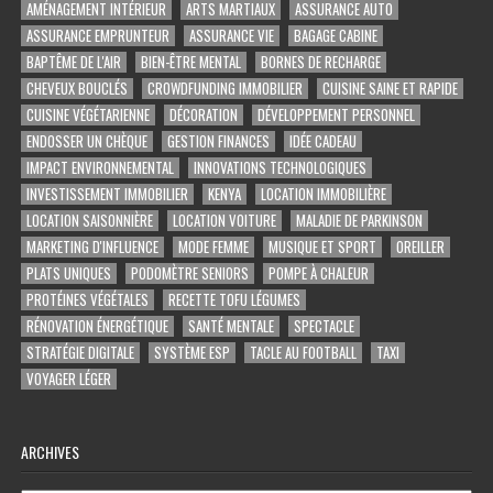
AMÉNAGEMENT INTÉRIEUR
ARTS MARTIAUX
ASSURANCE AUTO
ASSURANCE EMPRUNTEUR
ASSURANCE VIE
BAGAGE CABINE
BAPTÊME DE L'AIR
BIEN-ÊTRE MENTAL
BORNES DE RECHARGE
CHEVEUX BOUCLÉS
CROWDFUNDING IMMOBILIER
CUISINE SAINE ET RAPIDE
CUISINE VÉGÉTARIENNE
DÉCORATION
DÉVELOPPEMENT PERSONNEL
ENDOSSER UN CHÈQUE
GESTION FINANCES
IDÉE CADEAU
IMPACT ENVIRONNEMENTAL
INNOVATIONS TECHNOLOGIQUES
INVESTISSEMENT IMMOBILIER
KENYA
LOCATION IMMOBILIÈRE
LOCATION SAISONNIÈRE
LOCATION VOITURE
MALADIE DE PARKINSON
MARKETING D'INFLUENCE
MODE FEMME
MUSIQUE ET SPORT
OREILLER
PLATS UNIQUES
PODOMÈTRE SENIORS
POMPE À CHALEUR
PROTÉINES VÉGÉTALES
RECETTE TOFU LÉGUMES
RÉNOVATION ÉNERGÉTIQUE
SANTÉ MENTALE
SPECTACLE
STRATÉGIE DIGITALE
SYSTÈME ESP
TACLE AU FOOTBALL
TAXI
VOYAGER LÉGER
ARCHIVES