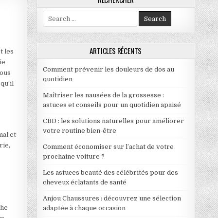
Search for:
 VOS TRAVAUX
ARTICLES RÉCENTS
t les
ie
Comment prévenir les douleurs de dos au
vous
quotidien
qu’il
Maîtriser les nausées de la grossesse :
astuces et conseils pour un quotidien apaisé
CBD : les solutions naturelles pour améliorer
votre routine bien-être
mal et
rie,
Comment économiser sur l’achat de votre
e
prochaine voiture ?
Les astuces beauté des célébrités pour des
cheveux éclatants de santé
Anjou Chaussures : découvrez une sélection
phe
adaptée à chaque occasion