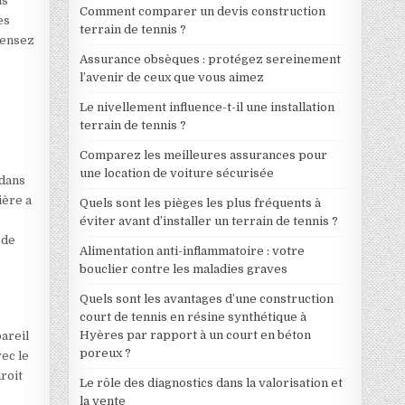
us
Comment comparer un devis construction
es
terrain de tennis ?
 Pensez
Assurance obsèques : protégez sereinement
i
l’avenir de ceux que vous aimez
Le nivellement influence-t-il une installation
terrain de tennis ?
Comparez les meilleures assurances pour
une location de voiture sécurisée
 dans
ière a
Quels sont les pièges les plus fréquents à
éviter avant d’installer un terrain de tennis ?
 de
Alimentation anti-inflammatoire : votre
bouclier contre les maladies graves
Quels sont les avantages d’une construction
court de tennis en résine synthétique à
Hyères par rapport à un court en béton
pareil
poreux ?
vec le
roit
Le rôle des diagnostics dans la valorisation et
e
la vente