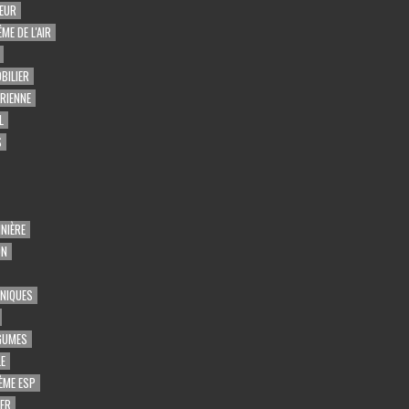
EUR
ME DE L'AIR
BILIER
ARIENNE
L
S
NIÈRE
ON
UNIQUES
GUMES
E
ÈME ESP
GER