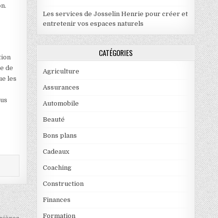
on.
Les services de Josselin Henrie pour créer et
entretenir vos espaces naturels
CATÉGORIES
tion
te de
Agriculture
ue les
Assurances
ous
Automobile
Beauté
Bons plans
Cadeaux
Coaching
Construction
Finances
Formation