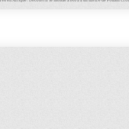
res en Afrique : Découvrir le monde à bord d’un navire de Ponant Cro