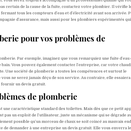
nt, vous serez toujours accompagné d’un professionnel qualifié qui vo
s certain de la cause de la fuite, contactez votre plombier. Il vérifie l
en fermant tous les compteurs d’eau et d’électricité avant son arrivée.
ompagnie d’assurance, mais aussi pour les plombiers expérimentés qu
mberie pour vos problèmes de
omberie. Par exemple, imaginez que vous remarquiez une fuite d’eau
de bain. Vous pouvez également contacter l’entreprise, car votre chaud
ste. Une société de plomberie a toutes les compétences et surtout le
 vous ne serez jamais déçu de son service. Au contraire, elle essaiera
fournir un devis gratuit.
oblèmes de plomberie
st une caractéristique standard des toilettes. Mais dès que ce petit ap
est pas un exploit de l’utilisateur, juste un mécanisme qui se dégrade a
lement possible qu’un morceau de chaux se soit coincé au mauvais end
uste de demander à une entreprise un devis gratuit. Elle vous enverra l