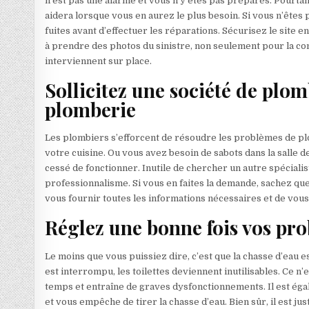
n’est pas une alarme et vous n’y êtes pas préparés. Pourta
aidera lorsque vous en aurez le plus besoin. Si vous n’êtes pa
fuites avant d’effectuer les réparations. Sécurisez le site 
à prendre des photos du sinistre, non seulement pour la c
interviennent sur place.
Sollicitez une société de plo
plomberie
Les plombiers s’efforcent de résoudre les problèmes de pl
votre cuisine. Ou vous avez besoin de sabots dans la salle 
cessé de fonctionner. Inutile de chercher un autre spéciali
professionnalisme. Si vous en faites la demande, sachez que
vous fournir toutes les informations nécessaires et de vous 
Réglez une bonne fois vos pr
Le moins que vous puissiez dire, c’est que la chasse d’eau e
est interrompu, les toilettes deviennent inutilisables. Ce n’
temps et entraîne de graves dysfonctionnements. Il est éga
et vous empêche de tirer la chasse d’eau. Bien sûr, il est j