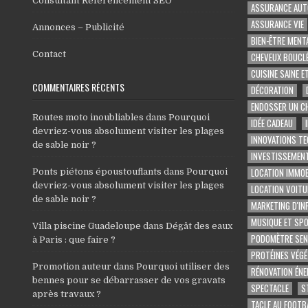
Consultant Référencement SEO
ASSURANCE AUT
ASSURANCE VIE
Annonces – Publicité
BIEN-ÊTRE MENT
Contact
CHEVEUX BOUCL
CUISINE SAINE E
COMMENTAIRES RÉCENTS
DÉCORATION
ENDOSSER UN C
Routes moto inoubliables
dans
Pourquoi
IDÉE CADEAU
devriez-vous absolument visiter les plages
INNOVATIONS T
de sable noir ?
INVESTISSEMENT
LOCATION IMMOB
Ponts piétons époustouflants
dans
Pourquoi
devriez-vous absolument visiter les plages
LOCATION VOITU
de sable noir ?
MARKETING D'IN
MUSIQUE ET SP
Villa piscine Guadeloupe
dans
Dégât des eaux
PODOMÈTRE SEN
à Paris : que faire ?
PROTÉINES VÉGÉ
Promotion auteur
dans
Pourquoi utiliser des
RÉNOVATION ÉNE
bennes pour se débarrasser de vos gravats
SPECTACLE
S
après travaux ?
TACLE AU FOOTB