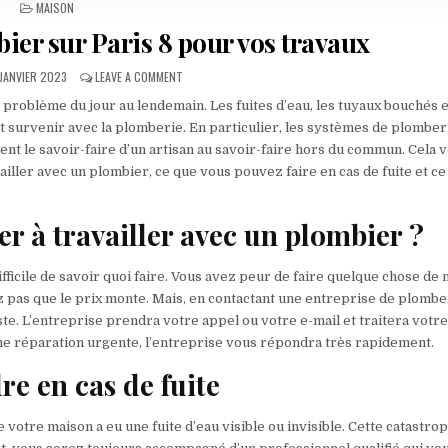
POSTED IN
MAISON
bier sur Paris 8 pour vos travaux
UBLISHED DATE:
ON LES SERVICES D’UN PLOMBIER SUR PARIS 8 POUR
 JANVIER 2023
LEAVE A COMMENT
 problème du jour au lendemain. Les fuites d’eau, les tuyaux bouchés e
 survenir avec la plomberie. En particulier, les systèmes de plomber
ent le savoir-faire d’un artisan au savoir-faire hors du commun. Cela 
iller avec un plombier, ce que vous pouvez faire en cas de fuite et ce 
er à travailler avec un plombier ?
ficile de savoir quoi faire. Vous avez peur de faire quelque chose de 
z pas que le prix monte. Mais, en contactant une entreprise de plombe
te. L’entreprise prendra votre appel ou votre e-mail et traitera votr
une réparation urgente, l’entreprise vous répondra très rapidement.
e en cas de fuite
 votre maison a eu une fuite d’eau visible ou invisible. Cette catastro