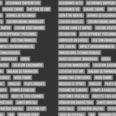
O
ASSURANCE EMPRUNTEUR
ASSURANCE AUTO
ASSURANCE EMPRUNT
BAGAGE CABINE
BAPTÊME DE L'AIR
ASSURANCE VIE
BAGAGE CABINE
BAPTÊ
AL
BORNES DE RECHARGE
BIEN-ÊTRE MENTAL
BORNES DE RECHARGE
ÉS
CROWDFUNDING IMMOBILIER
CHEVEUX BOUCLÉS
CROWDFUNDING IMMO
T RAPIDE
CUISINE VÉGÉTARIENNE
CUISINE SAINE ET RAPIDE
CUISINE VÉGÉT
DÉVELOPPEMENT PERSONNEL
DÉCORATION
DÉVELOPPEMENT PERSONNE
HÈQUE
GESTION FINANCES
ENDOSSER UN CHÈQUE
GESTION FINANCE
IMPACT ENVIRONNEMENTAL
IDÉE CADEAU
IMPACT ENVIRONNEMENTAL
ECHNOLOGIQUES
INNOVATIONS TECHNOLOGIQUES
 IMMOBILIER
KENYA
INVESTISSEMENT IMMOBILIER
KENYA
ILIÈRE
LOCATION SAISONNIÈRE
LOCATION IMMOBILIÈRE
LOCATION SAISON
RE
MALADIE DE PARKINSON
LOCATION VOITURE
MALADIE DE PARKINS
FLUENCE
MODE FEMME
MARKETING D'INFLUENCE
MODE FEMME
ORT
OREILLER
PLATS UNIQUES
MUSIQUE ET SPORT
OREILLER
PLATS 
IORS
POMPE À CHALEUR
PODOMÈTRE SENIORS
POMPE À CHALEUR
TALES
RECETTE TOFU LÉGUMES
PROTÉINES VÉGÉTALES
RECETTE TOFU LÉ
RGÉTIQUE
SANTÉ MENTALE
RÉNOVATION ÉNERGÉTIQUE
SANTÉ MENTAL
TRATÉGIE DIGITALE
SYSTÈME ESP
SPECTACLE
STRATÉGIE DIGITALE
SYST
ALL
TAXI
VOYAGER LÉGER
TACLE AU FOOTBALL
TAXI
VOYAGER LÉ