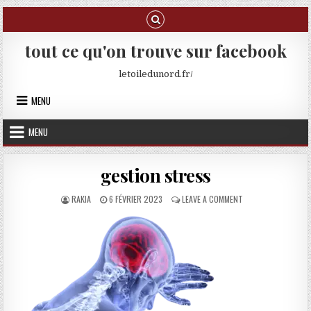
Skip to content
tout ce qu'on trouve sur facebook
letoiledunord.fr/
MENU
MENU
gestion stress
AUTHOR:
PUBLISHED DATE:
ON GESTION STRES
RAKIA
6 FÉVRIER 2023
LEAVE A COMMENT