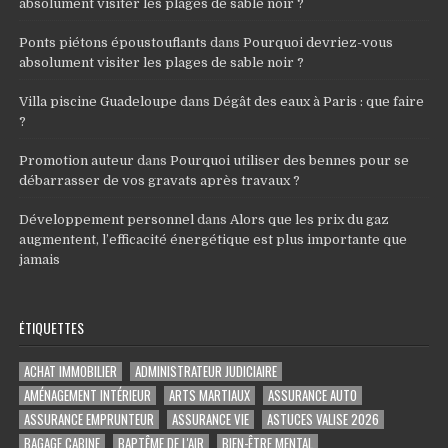
absolument visiter les plages de sable noir ?
Ponts piétons époustouflants
dans
Pourquoi devriez-vous
absolument visiter les plages de sable noir ?
Villa piscine Guadeloupe
dans
Dégât des eaux à Paris : que faire
?
Promotion auteur
dans
Pourquoi utiliser des bennes pour se
débarrasser de vos gravats après travaux ?
Développement personnel
dans
Alors que les prix du gaz
augmentent, l’efficacité énergétique est plus importante que
jamais
ÉTIQUETTES
ACHAT IMMOBILIER
ADMINISTRATEUR JUDICIAIRE
AMÉNAGEMENT INTÉRIEUR
ARTS MARTIAUX
ASSURANCE AUTO
ASSURANCE EMPRUNTEUR
ASSURANCE VIE
ASTUCES VALISE 2026
BAGAGE CABINE
BAPTÊME DE L'AIR
BIEN-ÊTRE MENTAL