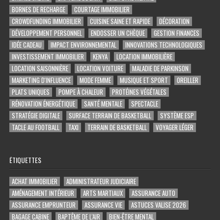
BORNES DE RECHARGE
COURTAGE IMMOBILIER
CROWDFUNDING IMMOBILIER
CUISINE SAINE ET RAPIDE
DÉCORATION
DÉVELOPPEMENT PERSONNEL
ENDOSSER UN CHÈQUE
GESTION FINANCES
IDÉE CADEAU
IMPACT ENVIRONNEMENTAL
INNOVATIONS TECHNOLOGIQUES
INVESTISSEMENT IMMOBILIER
KENYA
LOCATION IMMOBILIÈRE
LOCATION SAISONNIÈRE
LOCATION VOITURE
MALADIE DE PARKINSON
MARKETING D'INFLUENCE
MODE FEMME
MUSIQUE ET SPORT
OREILLER
PLATS UNIQUES
POMPE À CHALEUR
PROTÉINES VÉGÉTALES
RÉNOVATION ÉNERGÉTIQUE
SANTÉ MENTALE
SPECTACLE
STRATÉGIE DIGITALE
SURFACE TERRAIN DE BASKETBALL
SYSTÈME ESP
TACLE AU FOOTBALL
TAXI
TERRAIN DE BASKETBALL
VOYAGER LÉGER
ÉTIQUETTES
ACHAT IMMOBILIER
ADMINISTRATEUR JUDICIAIRE
AMÉNAGEMENT INTÉRIEUR
ARTS MARTIAUX
ASSURANCE AUTO
ASSURANCE EMPRUNTEUR
ASSURANCE VIE
ASTUCES VALISE 2026
BAGAGE CABINE
BAPTÊME DE L'AIR
BIEN-ÊTRE MENTAL