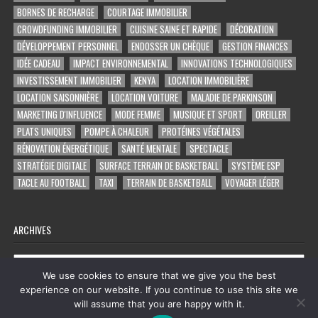
BORNES DE RECHARGE
COURTAGE IMMOBILIER
CROWDFUNDING IMMOBILIER
CUISINE SAINE ET RAPIDE
DÉCORATION
DÉVELOPPEMENT PERSONNEL
ENDOSSER UN CHÈQUE
GESTION FINANCES
IDÉE CADEAU
IMPACT ENVIRONNEMENTAL
INNOVATIONS TECHNOLOGIQUES
INVESTISSEMENT IMMOBILIER
KENYA
LOCATION IMMOBILIÈRE
LOCATION SAISONNIÈRE
LOCATION VOITURE
MALADIE DE PARKINSON
MARKETING D'INFLUENCE
MODE FEMME
MUSIQUE ET SPORT
OREILLER
PLATS UNIQUES
POMPE À CHALEUR
PROTÉINES VÉGÉTALES
RÉNOVATION ÉNERGÉTIQUE
SANTÉ MENTALE
SPECTACLE
STRATÉGIE DIGITALE
SURFACE TERRAIN DE BASKETBALL
SYSTÈME ESP
TACLE AU FOOTBALL
TAXI
TERRAIN DE BASKETBALL
VOYAGER LÉGER
ARCHIVES
Archives
We use cookies to ensure that we give you the best
experience on our website. If you continue to use this site we
will assume that you are happy with it.
Copyright © 2026 tout ce qu'on trouve sur facebook