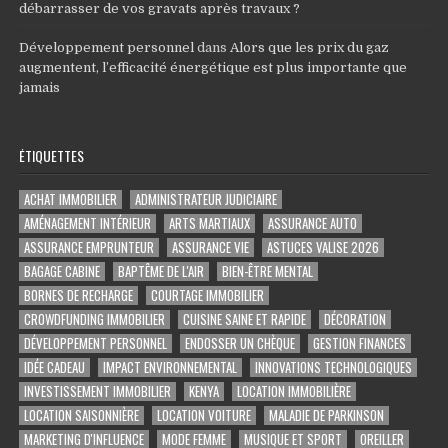
débarrasser de vos gravats après travaux ?
Développement personnel
dans
Alors que les prix du gaz
augmentent, l’efficacité énergétique est plus importante que
jamais
ÉTIQUETTES
ACHAT IMMOBILIER
ADMINISTRATEUR JUDICIAIRE
AMÉNAGEMENT INTÉRIEUR
ARTS MARTIAUX
ASSURANCE AUTO
ASSURANCE EMPRUNTEUR
ASSURANCE VIE
ASTUCES VALISE 2026
BAGAGE CABINE
BAPTÊME DE L'AIR
BIEN-ÊTRE MENTAL
BORNES DE RECHARGE
COURTAGE IMMOBILIER
CROWDFUNDING IMMOBILIER
CUISINE SAINE ET RAPIDE
DÉCORATION
DÉVELOPPEMENT PERSONNEL
ENDOSSER UN CHÈQUE
GESTION FINANCES
IDÉE CADEAU
IMPACT ENVIRONNEMENTAL
INNOVATIONS TECHNOLOGIQUES
INVESTISSEMENT IMMOBILIER
KENYA
LOCATION IMMOBILIÈRE
LOCATION SAISONNIÈRE
LOCATION VOITURE
MALADIE DE PARKINSON
MARKETING D'INFLUENCE
MODE FEMME
MUSIQUE ET SPORT
OREILLER