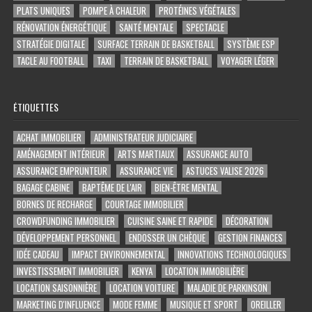
PLATS UNIQUES
POMPE À CHALEUR
PROTÉINES VÉGÉTALES
RÉNOVATION ÉNERGÉTIQUE
SANTÉ MENTALE
SPECTACLE
STRATÉGIE DIGITALE
SURFACE TERRAIN DE BASKETBALL
SYSTÈME ESP
TACLE AU FOOTBALL
TAXI
TERRAIN DE BASKETBALL
VOYAGER LÉGER
ÉTIQUETTES
ACHAT IMMOBILIER
ADMINISTRATEUR JUDICIAIRE
AMÉNAGEMENT INTÉRIEUR
ARTS MARTIAUX
ASSURANCE AUTO
ASSURANCE EMPRUNTEUR
ASSURANCE VIE
ASTUCES VALISE 2026
BAGAGE CABINE
BAPTÊME DE L'AIR
BIEN-ÊTRE MENTAL
BORNES DE RECHARGE
COURTAGE IMMOBILIER
CROWDFUNDING IMMOBILIER
CUISINE SAINE ET RAPIDE
DÉCORATION
DÉVELOPPEMENT PERSONNEL
ENDOSSER UN CHÈQUE
GESTION FINANCES
IDÉE CADEAU
IMPACT ENVIRONNEMENTAL
INNOVATIONS TECHNOLOGIQUES
INVESTISSEMENT IMMOBILIER
KENYA
LOCATION IMMOBILIÈRE
LOCATION SAISONNIÈRE
LOCATION VOITURE
MALADIE DE PARKINSON
MARKETING D'INFLUENCE
MODE FEMME
MUSIQUE ET SPORT
OREILLER