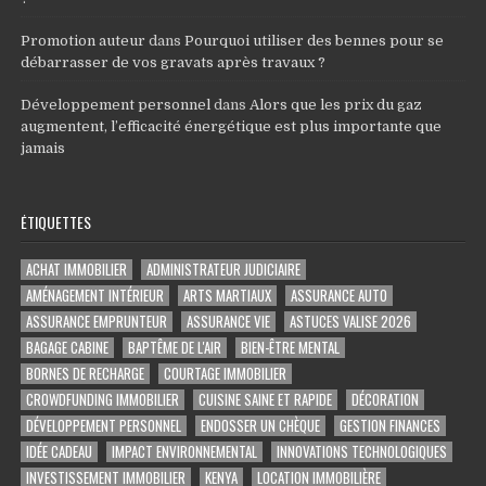
Promotion auteur
dans
Pourquoi utiliser des bennes pour se
débarrasser de vos gravats après travaux ?
Développement personnel
dans
Alors que les prix du gaz
augmentent, l’efficacité énergétique est plus importante que
jamais
ÉTIQUETTES
ACHAT IMMOBILIER
ADMINISTRATEUR JUDICIAIRE
AMÉNAGEMENT INTÉRIEUR
ARTS MARTIAUX
ASSURANCE AUTO
ASSURANCE EMPRUNTEUR
ASSURANCE VIE
ASTUCES VALISE 2026
BAGAGE CABINE
BAPTÊME DE L'AIR
BIEN-ÊTRE MENTAL
BORNES DE RECHARGE
COURTAGE IMMOBILIER
CROWDFUNDING IMMOBILIER
CUISINE SAINE ET RAPIDE
DÉCORATION
DÉVELOPPEMENT PERSONNEL
ENDOSSER UN CHÈQUE
GESTION FINANCES
IDÉE CADEAU
IMPACT ENVIRONNEMENTAL
INNOVATIONS TECHNOLOGIQUES
INVESTISSEMENT IMMOBILIER
KENYA
LOCATION IMMOBILIÈRE