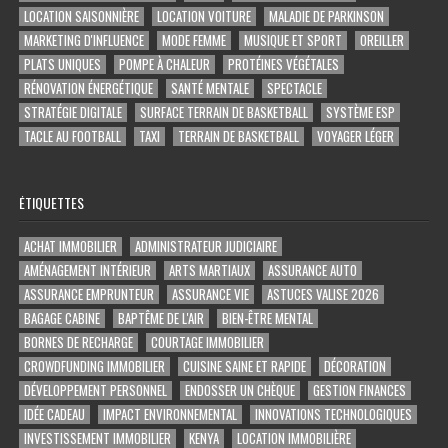
LOCATION SAISONNIÈRE
LOCATION VOITURE
MALADIE DE PARKINSON
MARKETING D'INFLUENCE
MODE FEMME
MUSIQUE ET SPORT
OREILLER
PLATS UNIQUES
POMPE À CHALEUR
PROTÉINES VÉGÉTALES
RÉNOVATION ÉNERGÉTIQUE
SANTÉ MENTALE
SPECTACLE
STRATÉGIE DIGITALE
SURFACE TERRAIN DE BASKETBALL
SYSTÈME ESP
TACLE AU FOOTBALL
TAXI
TERRAIN DE BASKETBALL
VOYAGER LÉGER
ÉTIQUETTES
ACHAT IMMOBILIER
ADMINISTRATEUR JUDICIAIRE
AMÉNAGEMENT INTÉRIEUR
ARTS MARTIAUX
ASSURANCE AUTO
ASSURANCE EMPRUNTEUR
ASSURANCE VIE
ASTUCES VALISE 2026
BAGAGE CABINE
BAPTÊME DE L'AIR
BIEN-ÊTRE MENTAL
BORNES DE RECHARGE
COURTAGE IMMOBILIER
CROWDFUNDING IMMOBILIER
CUISINE SAINE ET RAPIDE
DÉCORATION
DÉVELOPPEMENT PERSONNEL
ENDOSSER UN CHÈQUE
GESTION FINANCES
IDÉE CADEAU
IMPACT ENVIRONNEMENTAL
INNOVATIONS TECHNOLOGIQUES
INVESTISSEMENT IMMOBILIER
KENYA
LOCATION IMMOBILIÈRE