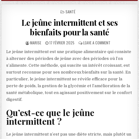
POSTED IN
SANTÉ
Le jeûne intermittent et ses
bienfaits pour la santé
AUTHOR:
PUBLISHED DATE:
ON LE JEÛNE INTE
MARISE
17 FÉVRIER 2025
LEAVE A COMMENT
Le jeûne intermittent est une pratique alimentaire qui consiste
à alterner des périodes de jeûne avec des périodes où l’on
s’alimente. Cette méthode, qui suscite un intérêt croissant, est
surtout reconnue pour ses nombreux bienfaits sur la santé. En
particulier, le jeûne intermittent se révèle efficace pour la
perte de poids, la gestion de la glycémie et l’amélioration de la
santé métabolique, tout en agissant positivement sur le confort
digestif.
Qu’est-ce que le jeûne
intermittent ?
Le jeûne intermittent n’est pas une diète stricte, mais plutôt un