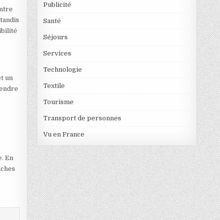
Publicité
entre
tandis
Santé
bilité
Séjours
Services
Technologie
et un
Textile
rendre
Tourisme
Transport de personnes
Vu en France
e. En
âches