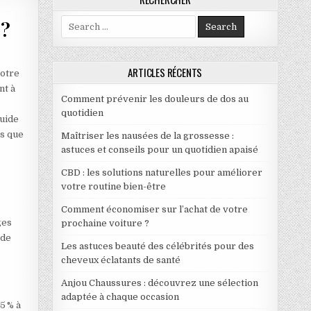
Search for:
 ?
ENCE SECONDAIRE EN 2025 ?
ARTICLES RÉCENTS
votre
nt à
Comment prévenir les douleurs de dos au
quotidien
uide
ls que
Maîtriser les nausées de la grossesse :
astuces et conseils pour un quotidien apaisé
CBD : les solutions naturelles pour améliorer
votre routine bien-être
Comment économiser sur l’achat de votre
ges
prochaine voiture ?
 de
Les astuces beauté des célébrités pour des
cheveux éclatants de santé
Anjou Chaussures : découvrez une sélection
adaptée à chaque occasion
5 % à