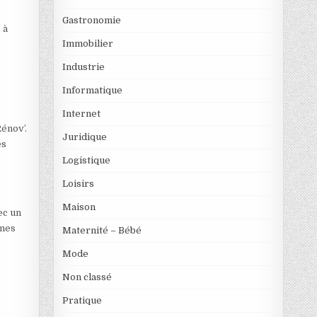
Gastronomie
 à
Immobilier
Industrie
Informatique
Internet
énov’.
Juridique
es
Logistique
Loisirs
Maison
ec un
rmes
Maternité – Bébé
Mode
Non classé
Pratique