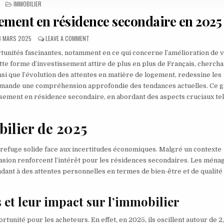
POSTED IN
IMMOBILIER
ement en résidence secondaire en 2025
UBLISHED DATE:
ON COMMENT RÉUSSIR SON INVESTISSEMENT EN RÉSID
8 MARS 2025
LEAVE A COMMENT
tunités fascinantes, notamment en ce qui concerne l’amélioration de 
tte forme d’investissement attire de plus en plus de Français, chercha
nsi que l’évolution des attentes en matière de logement, redessine les
emande une compréhension approfondie des tendances actuelles. Ce g
ssement en résidence secondaire, en abordant des aspects cruciaux te
ilier de 2025
refuge solide face aux incertitudes économiques. Malgré un contexte
évasion renforcent l’intérêt pour les résidences secondaires. Les ména
dant à des attentes personnelles en termes de bien-être et de qualité
et leur impact sur l’immobilier
rtunité pour les acheteurs. En effet, en 2025, ils oscillent autour de 2,