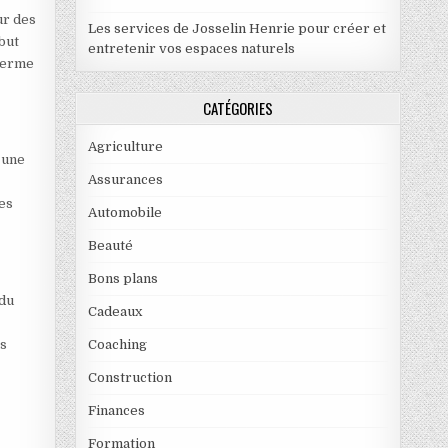
ur des
Les services de Josselin Henrie pour créer et
but
entretenir vos espaces naturels
 terme
CATÉGORIES
Agriculture
 une
Assurances
es
Automobile
Beauté
Bons plans
 du
Cadeaux
Coaching
ns
Construction
Finances
Formation