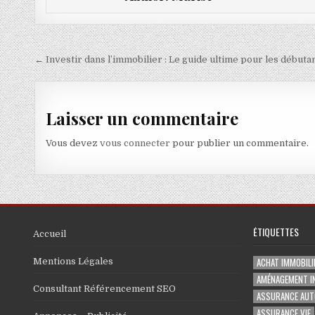
Navigation de l’article
← Investir dans l’immobilier : Le guide ultime pour les débuta
Laisser un commentaire
Vous devez
vous connecter
pour publier un commentaire.
ÉTIQUETTES
Accueil
ACHAT IMMOBILI
Mentions Légales
AMÉNAGEMENT I
Consultant Référencement SEO
ASSURANCE AUT
ASSURANCE VIE