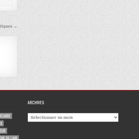
atiques →
ARCHIVES
CIAIRE
Archives
UX
EUR
ME DE L'AIR