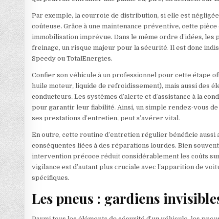
Par exemple, la courroie de distribution, si elle est négli
coûteuse. Grâce à une maintenance préventive, cette pièce e
immobilisation imprévue. Dans le même ordre d’idées, les p
freinage, un risque majeur pour la sécurité. Il est donc in
Speedy ou TotalEnergies.
Confier son véhicule à un professionnel pour cette étape off
huile moteur, liquide de refroidissement), mais aussi des é
conducteurs. Les systèmes d’alerte et d’assistance à la con
pour garantir leur fiabilité. Ainsi, un simple rendez-vous
ses prestations d’entretien, peut s’avérer vital.
En outre, cette routine d’entretien régulier bénéficie auss
conséquentes liées à des réparations lourdes. Bien souven
intervention précoce réduit considérablement les coûts sur 
vigilance est d’autant plus cruciale avec l’apparition de vo
spécifiques.
Les pneus : gardiens invisible
Parmi tous les éléments de sécurité d’un véhicule, les pne