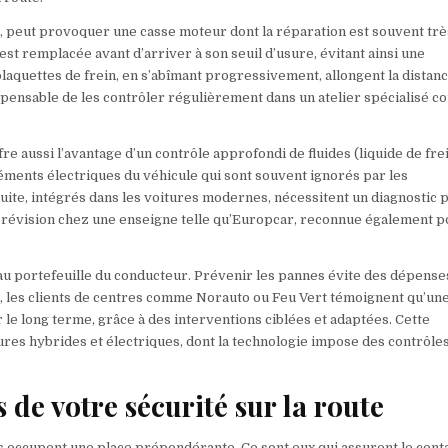
gée, peut provoquer une casse moteur dont la réparation est souvent trè
st remplacée avant d’arriver à son seuil d’usure, évitant ainsi une
laquettes de frein, en s’abîmant progressivement, allongent la distan
dispensable de les contrôler régulièrement dans un atelier spécialisé 
re aussi l’avantage d’un contrôle approfondi de fluides (liquide de frei
léments électriques du véhicule qui sont souvent ignorés par les
duite, intégrés dans les voitures modernes, nécessitent un diagnostic 
 de révision chez une enseigne telle qu’Europcar, reconnue également 
i au portefeuille du conducteur. Prévenir les pannes évite des dépense
t, les clients de centres comme Norauto ou Feu Vert témoignent qu’un
le long terme, grâce à des interventions ciblées et adaptées. Cette
itures hybrides et électriques, dont la technologie impose des contrôle
s de votre sécurité sur la route
us occupent une place prépondérante. Ce sont eux qui assurent le cont