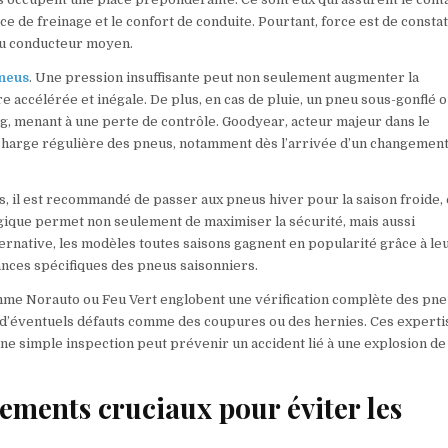
nce de freinage et le confort de conduite. Pourtant, force est de consta
 du conducteur moyen.
pneus
. Une pression insuffisante peut non seulement augmenter la
accélérée et inégale. De plus, en cas de pluie, un pneu sous-gonflé o
g, menant à une perte de contrôle. Goodyear, acteur majeur dans le
charge régulière des pneus, notamment dès l’arrivée d’un changement
s, il est recommandé de passer aux pneus hiver pour la saison froide, 
gique permet non seulement de maximiser la sécurité, mais aussi
lternative, les modèles toutes saisons gagnent en popularité grâce à le
nces spécifiques des pneus saisonniers.
mme Norauto ou Feu Vert englobent une vérification complète des pne
 d’éventuels défauts comme des coupures ou des hernies. Ces experti
ne simple inspection peut prévenir un accident lié à une explosion d
pements cruciaux pour éviter les