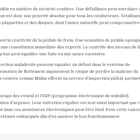
sible en matière de sécurité routière. Une défaillance peut entraîner 
ns est donc une priorité absolue pour tous les conducteurs. TotalEne
es plaquettes et des disques, dont l’usure naturelle peut compromettre
 est la réactivité de la pédale de frein. Une sensation de pédale spong
 une consultation immédiate des experts. Le contrôle des niveaux de l
p bas peut signifier une fuite ou une usure excessive.
irection maladroite peuvent signaler un défaut dans le système de
 sensation de flottement augmentent le risque de perdre la maîtrise du
, les centres comme Midas offrent un service d’inspection global, permet
ocage des roues) et l’ESP (programme électronique de stabilité),
ation d’urgence. Leur entretien régulier est tout aussi important que c
dans ces assistances électroniques peut être fatal. Pour cette raison
systèmes embarqués afin d’en assurer le bon fonctionnement.