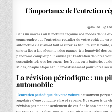
L’importance de l’entretien ré
AUTHOR:
PUB
MARISE
4 S
Dans un univers où la mobilité façonne nos modes de vie et o
comprendre que l’entretien régulier de votre véhicule va bi
automobile c’est avant tout assurer sa fiabilité sur la route
enjeux liés à la prévention des pannes, à la longévité des c
panorama complet pour envisager l’entretien de votre voitu
essentiels tels que les pneus, les freins, ou la batterie, 
Midas, chaque étape est un investissement pour votre sécurit
La révision périodique : un pi
automobile
L’entretien périodique de votre voiture
est souvent perçu c
angulaire d’une conduite sûre et sereine. Nos experts de c
révision permet non seulement de vérifier le bon état des p
qui pourrait entraîner une panne ou, pire, un accident sur la