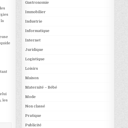
Gastronomie
des
Immobilier
rgies
 la
Industrie
Informatique
ieuse
Internet
iquide
Juridique
Logistique
Loisirs
tant
Maison
Maternité – Bébé
elui
Mode
, les
Non classé
Pratique
Publicité