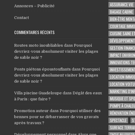
ASSURANCE VIE
Annonces – Publicité
BAGAGE CABINE
Contact
BIEN-ÊTRE MENT
COURTAGE IMMOB
COMMENTAIRES RÉCENTS
CUISINE SAINE E
DÉVELOPPEMENT
Routes moto inoubliables
dans
Pourquoi
GESTION FINANC
devriez-vous absolument visiter les plages
IMPACT ENVIRO
de sable noir ?
INNOVATIONS T
INVESTISSEMENT
Ponts piétons époustouflants
dans
Pourquoi
devriez-vous absolument visiter les plages
LOCATION IMMOB
de sable noir ?
LOCATION VOITU
MARKETING D'IN
Villa piscine Guadeloupe
dans
Dégât des eaux
MUSIQUE ET SP
à Paris : que faire ?
POMPE À CHALE
Promotion auteur
dans
Pourquoi utiliser des
RÉNOVATION ÉNE
bennes pour se débarrasser de vos gravats
SPECTACLE
S
après travaux ?
SURFACE TERRAI
TACLE AU FOOTB
Développement personnel
dans
Alors que