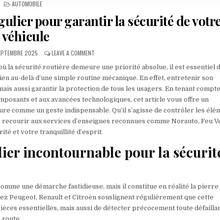
POSTED IN
AUTOMOBILE
gulier pour garantir la sécurité de votr
véhicule
LISHED DATE:
ON L’IMPORTANCE DE L’ENTRETIEN RÉGULIER POUR 
EPTEMBRE 2025
LEAVE A COMMENT
ù la sécurité routière demeure une priorité absolue, il est essentiel 
en au-delà d’une simple routine mécanique. En effet, entretenir son
, mais aussi garantir la protection de tous les usagers. En tenant compt
omposants et aux avancées technologiques, cet article vous offre un
re comme un geste indispensable. Qu’il s’agisse de contrôler les élé
ou de recourir aux services d’enseignes reconnues comme Norauto, Feu V
é et votre tranquillité d’esprit.
lier incontournable pour la sécurit
omme une démarche fastidieuse, mais il constitue en réalité la pierre
hez Peugeot, Renault et Citroën souslignent régulièrement que cette
ièces essentielles, mais aussi de détecter précocement toute défailla
 route.