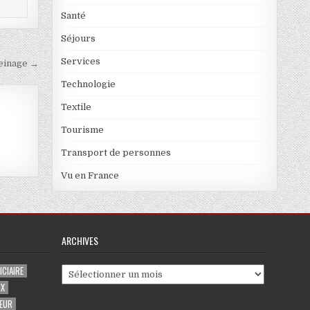
Santé
Séjours
Services
reinage →
Technologie
Textile
Tourisme
Transport de personnes
Vu en France
ARCHIVES
CIAIRE
Archives
UX
EUR