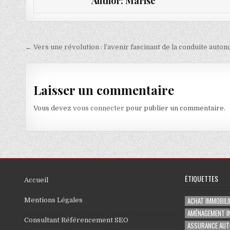
Author:
Marise
Navigation de l’article
← Vers une révolution : l’avenir fascinant de la conduite auto
Laisser un commentaire
Vous devez
vous connecter
pour publier un commentaire.
ÉTIQUETTES
Accueil
ACHAT IMMOBILI
Mentions Légales
AMÉNAGEMENT I
Consultant Référencement SEO
ASSURANCE AUT