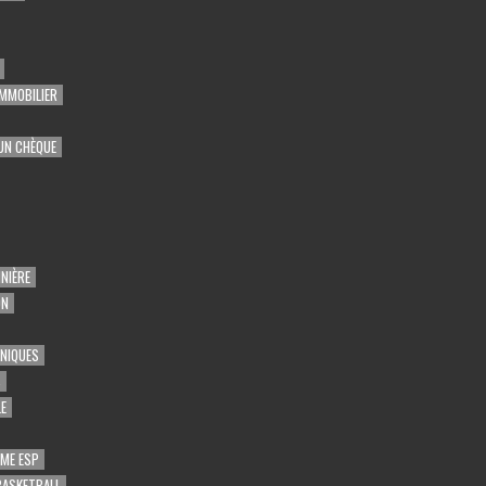
MMOBILIER
UN CHÈQUE
NIÈRE
ON
UNIQUES
S
E
ME ESP
BASKETBALL