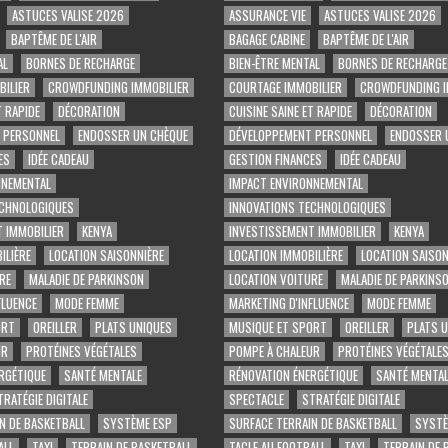
ASTUCES VALISE 2026
ASSURANCE VIE
ASTUCES VALISE 2026
BAPTÊME DE L'AIR
BAGAGE CABINE
BAPTÊME DE L'AIR
AL
BORNES DE RECHARGE
BIEN-ÊTRE MENTAL
BORNES DE RECHARGE
ILIER
CROWDFUNDING IMMOBILIER
COURTAGE IMMOBILIER
CROWDFUNDING I
T RAPIDE
DÉCORATION
CUISINE SAINE ET RAPIDE
DÉCORATION
 PERSONNEL
ENDOSSER UN CHÈQUE
DÉVELOPPEMENT PERSONNEL
ENDOSSER 
ES
IDÉE CADEAU
GESTION FINANCES
IDÉE CADEAU
NNEMENTAL
IMPACT ENVIRONNEMENTAL
ECHNOLOGIQUES
INNOVATIONS TECHNOLOGIQUES
 IMMOBILIER
KENYA
INVESTISSEMENT IMMOBILIER
KENYA
ILIÈRE
LOCATION SAISONNIÈRE
LOCATION IMMOBILIÈRE
LOCATION SAISON
RE
MALADIE DE PARKINSON
LOCATION VOITURE
MALADIE DE PARKINS
FLUENCE
MODE FEMME
MARKETING D'INFLUENCE
MODE FEMME
ORT
OREILLER
PLATS UNIQUES
MUSIQUE ET SPORT
OREILLER
PLATS 
UR
PROTÉINES VÉGÉTALES
POMPE À CHALEUR
PROTÉINES VÉGÉTALE
RGÉTIQUE
SANTÉ MENTALE
RÉNOVATION ÉNERGÉTIQUE
SANTÉ MENTAL
TRATÉGIE DIGITALE
SPECTACLE
STRATÉGIE DIGITALE
N DE BASKETBALL
SYSTÈME ESP
SURFACE TERRAIN DE BASKETBALL
SYSTÈ
ALL
TAXI
TERRAIN DE BASKETBALL
TACLE AU FOOTBALL
TAXI
TERRAIN DE 