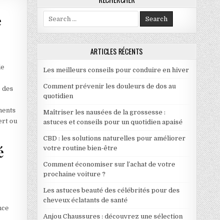
Search for:
e
ARTICLES RÉCENTS
GARANTIR LA SÉCURITÉ DE VOTRE VÉHICULE
de
Les meilleurs conseils pour conduire en hiver
Comment prévenir les douleurs de dos au
e des
quotidien
ments
Maîtriser les nausées de la grossesse :
ert ou
astuces et conseils pour un quotidien apaisé
CBD : les solutions naturelles pour améliorer
é
votre routine bien-être
Comment économiser sur l’achat de votre
prochaine voiture ?
Les astuces beauté des célébrités pour des
cheveux éclatants de santé
nce
Anjou Chaussures : découvrez une sélection