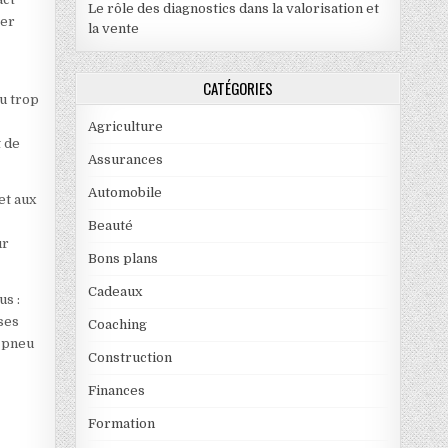
Le rôle des diagnostics dans la valorisation et
ter
la vente
CATÉGORIES
u trop
Agriculture
 de
Assurances
Automobile
et aux
Beauté
ur
Bons plans
Cadeaux
us :
ses
Coaching
e pneu
Construction
Finances
Formation