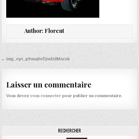
Author:
Florent
Navigation de l’article
← img_opt_g9uaq8ef1jud1dMncak
Laisser un commentaire
Vous devez
vous connecter
pour publier un commentaire.
RECHERCHER