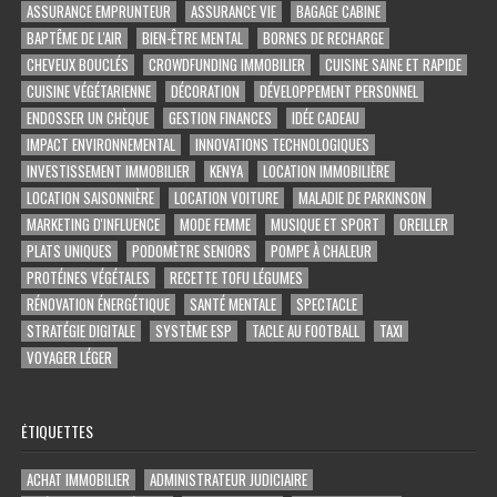
ASSURANCE EMPRUNTEUR
ASSURANCE VIE
BAGAGE CABINE
BAPTÊME DE L'AIR
BIEN-ÊTRE MENTAL
BORNES DE RECHARGE
CHEVEUX BOUCLÉS
CROWDFUNDING IMMOBILIER
CUISINE SAINE ET RAPIDE
CUISINE VÉGÉTARIENNE
DÉCORATION
DÉVELOPPEMENT PERSONNEL
ENDOSSER UN CHÈQUE
GESTION FINANCES
IDÉE CADEAU
IMPACT ENVIRONNEMENTAL
INNOVATIONS TECHNOLOGIQUES
INVESTISSEMENT IMMOBILIER
KENYA
LOCATION IMMOBILIÈRE
LOCATION SAISONNIÈRE
LOCATION VOITURE
MALADIE DE PARKINSON
MARKETING D'INFLUENCE
MODE FEMME
MUSIQUE ET SPORT
OREILLER
PLATS UNIQUES
PODOMÈTRE SENIORS
POMPE À CHALEUR
PROTÉINES VÉGÉTALES
RECETTE TOFU LÉGUMES
RÉNOVATION ÉNERGÉTIQUE
SANTÉ MENTALE
SPECTACLE
STRATÉGIE DIGITALE
SYSTÈME ESP
TACLE AU FOOTBALL
TAXI
VOYAGER LÉGER
ÉTIQUETTES
ACHAT IMMOBILIER
ADMINISTRATEUR JUDICIAIRE