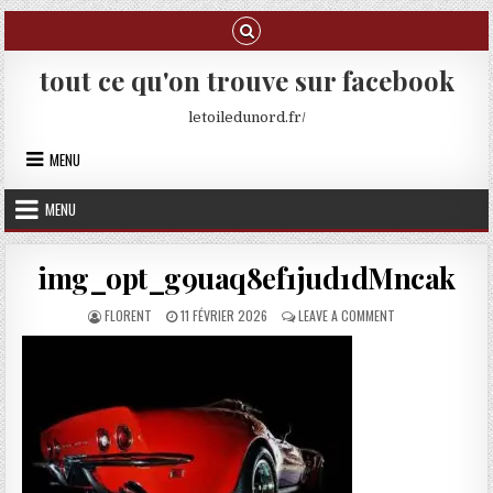
Skip to content
tout ce qu'on trouve sur facebook
letoiledunord.fr/
MENU
MENU
img_opt_g9uaq8ef1jud1dMncak
AUTHOR:
PUBLISHED DATE:
ON IMG_OPT_G9UA
FLORENT
11 FÉVRIER 2026
LEAVE A COMMENT