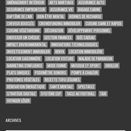
AMÉNAGEMENT INTÉRIEUR
ARTS MARTIAUX
ASSURANCE AUTO
ASSURANCE EMPRUNTEUR
ASSURANCE VIE
BAGAGE CABINE
BAPTÊME DE L'AIR
BIEN-ÊTRE MENTAL
BORNES DE RECHARGE
CHEVEUX BOUCLÉS
CROWDFUNDING IMMOBILIER
CUISINE SAINE ET RAPIDE
CUISINE VÉGÉTARIENNE
DÉCORATION
DÉVELOPPEMENT PERSONNEL
ENDOSSER UN CHÈQUE
GESTION FINANCES
IDÉE CADEAU
IMPACT ENVIRONNEMENTAL
INNOVATIONS TECHNOLOGIQUES
INVESTISSEMENT IMMOBILIER
KENYA
LOCATION IMMOBILIÈRE
LOCATION SAISONNIÈRE
LOCATION VOITURE
MALADIE DE PARKINSON
MARKETING D'INFLUENCE
MODE FEMME
MUSIQUE ET SPORT
OREILLER
PLATS UNIQUES
PODOMÈTRE SENIORS
POMPE À CHALEUR
PROTÉINES VÉGÉTALES
RECETTE TOFU LÉGUMES
RÉNOVATION ÉNERGÉTIQUE
SANTÉ MENTALE
SPECTACLE
STRATÉGIE DIGITALE
SYSTÈME ESP
TACLE AU FOOTBALL
TAXI
VOYAGER LÉGER
ARCHIVES