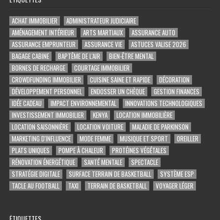
ACHAT IMMOBILIER
ADMINISTRATEUR JUDICIAIRE
AMÉNAGEMENT INTÉRIEUR
ARTS MARTIAUX
ASSURANCE AUTO
ASSURANCE EMPRUNTEUR
ASSURANCE VIE
ASTUCES VALISE 2026
BAGAGE CABINE
BAPTÊME DE L'AIR
BIEN-ÊTRE MENTAL
BORNES DE RECHARGE
COURTAGE IMMOBILIER
CROWDFUNDING IMMOBILIER
CUISINE SAINE ET RAPIDE
DÉCORATION
DÉVELOPPEMENT PERSONNEL
ENDOSSER UN CHÈQUE
GESTION FINANCES
IDÉE CADEAU
IMPACT ENVIRONNEMENTAL
INNOVATIONS TECHNOLOGIQUES
INVESTISSEMENT IMMOBILIER
KENYA
LOCATION IMMOBILIÈRE
LOCATION SAISONNIÈRE
LOCATION VOITURE
MALADIE DE PARKINSON
MARKETING D'INFLUENCE
MODE FEMME
MUSIQUE ET SPORT
OREILLER
PLATS UNIQUES
POMPE À CHALEUR
PROTÉINES VÉGÉTALES
RÉNOVATION ÉNERGÉTIQUE
SANTÉ MENTALE
SPECTACLE
STRATÉGIE DIGITALE
SURFACE TERRAIN DE BASKETBALL
SYSTÈME ESP
TACLE AU FOOTBALL
TAXI
TERRAIN DE BASKETBALL
VOYAGER LÉGER
ÉTIQUETTES