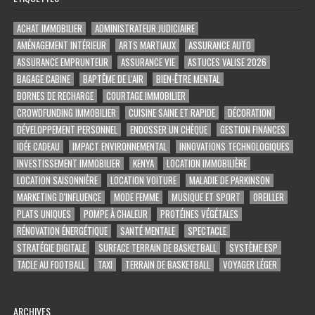
ACHAT IMMOBILIER
ADMINISTRATEUR JUDICIAIRE
AMÉNAGEMENT INTÉRIEUR
ARTS MARTIAUX
ASSURANCE AUTO
ASSURANCE EMPRUNTEUR
ASSURANCE VIE
ASTUCES VALISE 2026
BAGAGE CABINE
BAPTÊME DE L'AIR
BIEN-ÊTRE MENTAL
BORNES DE RECHARGE
COURTAGE IMMOBILIER
CROWDFUNDING IMMOBILIER
CUISINE SAINE ET RAPIDE
DÉCORATION
DÉVELOPPEMENT PERSONNEL
ENDOSSER UN CHÈQUE
GESTION FINANCES
IDÉE CADEAU
IMPACT ENVIRONNEMENTAL
INNOVATIONS TECHNOLOGIQUES
INVESTISSEMENT IMMOBILIER
KENYA
LOCATION IMMOBILIÈRE
LOCATION SAISONNIÈRE
LOCATION VOITURE
MALADIE DE PARKINSON
MARKETING D'INFLUENCE
MODE FEMME
MUSIQUE ET SPORT
OREILLER
PLATS UNIQUES
POMPE À CHALEUR
PROTÉINES VÉGÉTALES
RÉNOVATION ÉNERGÉTIQUE
SANTÉ MENTALE
SPECTACLE
STRATÉGIE DIGITALE
SURFACE TERRAIN DE BASKETBALL
SYSTÈME ESP
TACLE AU FOOTBALL
TAXI
TERRAIN DE BASKETBALL
VOYAGER LÉGER
ARCHIVES