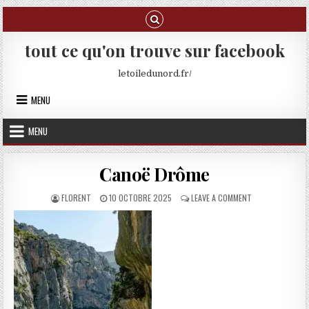
Skip to content
tout ce qu'on trouve sur facebook
letoiledunord.fr/
MENU
MENU
Canoë Drôme
AUTHOR:
PUBLISHED DATE:
ON CANOË DRÔM
FLORENT
10 OCTOBRE 2025
LEAVE A COMMENT