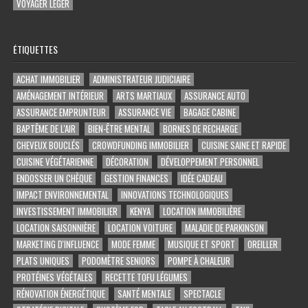
VOYAGER LÉGER
ÉTIQUETTES
ACHAT IMMOBILIER
ADMINISTRATEUR JUDICIAIRE
AMÉNAGEMENT INTÉRIEUR
ARTS MARTIAUX
ASSURANCE AUTO
ASSURANCE EMPRUNTEUR
ASSURANCE VIE
BAGAGE CABINE
BAPTÊME DE L'AIR
BIEN-ÊTRE MENTAL
BORNES DE RECHARGE
CHEVEUX BOUCLÉS
CROWDFUNDING IMMOBILIER
CUISINE SAINE ET RAPIDE
CUISINE VÉGÉTARIENNE
DÉCORATION
DÉVELOPPEMENT PERSONNEL
ENDOSSER UN CHÈQUE
GESTION FINANCES
IDÉE CADEAU
IMPACT ENVIRONNEMENTAL
INNOVATIONS TECHNOLOGIQUES
INVESTISSEMENT IMMOBILIER
KENYA
LOCATION IMMOBILIÈRE
LOCATION SAISONNIÈRE
LOCATION VOITURE
MALADIE DE PARKINSON
MARKETING D'INFLUENCE
MODE FEMME
MUSIQUE ET SPORT
OREILLER
PLATS UNIQUES
PODOMÈTRE SENIORS
POMPE À CHALEUR
PROTÉINES VÉGÉTALES
RECETTE TOFU LÉGUMES
RÉNOVATION ÉNERGÉTIQUE
SANTÉ MENTALE
SPECTACLE