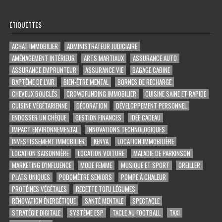
ÉTIQUETTES
ACHAT IMMOBILIER
ADMINISTRATEUR JUDICIAIRE
AMÉNAGEMENT INTÉRIEUR
ARTS MARTIAUX
ASSURANCE AUTO
ASSURANCE EMPRUNTEUR
ASSURANCE VIE
BAGAGE CABINE
BAPTÊME DE L'AIR
BIEN-ÊTRE MENTAL
BORNES DE RECHARGE
CHEVEUX BOUCLÉS
CROWDFUNDING IMMOBILIER
CUISINE SAINE ET RAPIDE
CUISINE VÉGÉTARIENNE
DÉCORATION
DÉVELOPPEMENT PERSONNEL
ENDOSSER UN CHÈQUE
GESTION FINANCES
IDÉE CADEAU
IMPACT ENVIRONNEMENTAL
INNOVATIONS TECHNOLOGIQUES
INVESTISSEMENT IMMOBILIER
KENYA
LOCATION IMMOBILIÈRE
LOCATION SAISONNIÈRE
LOCATION VOITURE
MALADIE DE PARKINSON
MARKETING D'INFLUENCE
MODE FEMME
MUSIQUE ET SPORT
OREILLER
PLATS UNIQUES
PODOMÈTRE SENIORS
POMPE À CHALEUR
PROTÉINES VÉGÉTALES
RECETTE TOFU LÉGUMES
RÉNOVATION ÉNERGÉTIQUE
SANTÉ MENTALE
SPECTACLE
STRATÉGIE DIGITALE
SYSTÈME ESP
TACLE AU FOOTBALL
TAXI