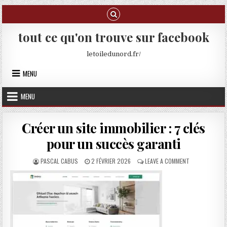
Skip to content
tout ce qu'on trouve sur facebook
letoiledunord.fr/
MENU
MENU
Créer un site immobilier : 7 clés
pour un succès garanti
AUTHOR:
PUBLISHED DATE:
ON CRÉER UN S
PASCAL CABUS
2 FÉVRIER 2026
LEAVE A COMMENT