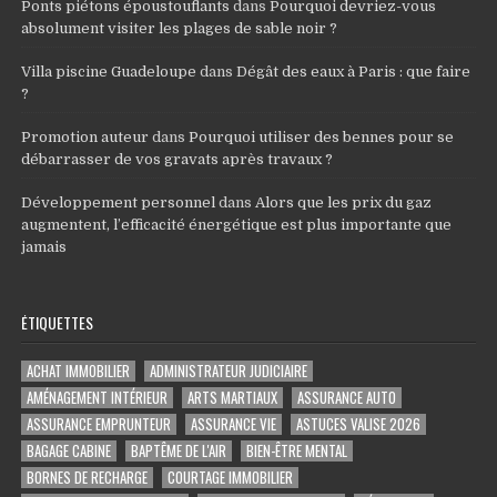
Ponts piétons époustouflants
dans
Pourquoi devriez-vous
absolument visiter les plages de sable noir ?
Villa piscine Guadeloupe
dans
Dégât des eaux à Paris : que faire
?
Promotion auteur
dans
Pourquoi utiliser des bennes pour se
débarrasser de vos gravats après travaux ?
Développement personnel
dans
Alors que les prix du gaz
augmentent, l’efficacité énergétique est plus importante que
jamais
ÉTIQUETTES
ACHAT IMMOBILIER
ADMINISTRATEUR JUDICIAIRE
AMÉNAGEMENT INTÉRIEUR
ARTS MARTIAUX
ASSURANCE AUTO
ASSURANCE EMPRUNTEUR
ASSURANCE VIE
ASTUCES VALISE 2026
BAGAGE CABINE
BAPTÊME DE L'AIR
BIEN-ÊTRE MENTAL
BORNES DE RECHARGE
COURTAGE IMMOBILIER