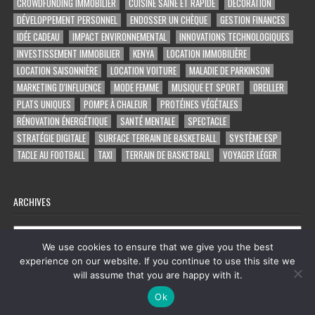
CROWDFUNDING IMMOBILIER
CUISINE SAINE ET RAPIDE
DÉCORATION
DÉVELOPPEMENT PERSONNEL
ENDOSSER UN CHÈQUE
GESTION FINANCES
IDÉE CADEAU
IMPACT ENVIRONNEMENTAL
INNOVATIONS TECHNOLOGIQUES
INVESTISSEMENT IMMOBILIER
KENYA
LOCATION IMMOBILIÈRE
LOCATION SAISONNIÈRE
LOCATION VOITURE
MALADIE DE PARKINSON
MARKETING D'INFLUENCE
MODE FEMME
MUSIQUE ET SPORT
OREILLER
PLATS UNIQUES
POMPE À CHALEUR
PROTÉINES VÉGÉTALES
RÉNOVATION ÉNERGÉTIQUE
SANTÉ MENTALE
SPECTACLE
STRATÉGIE DIGITALE
SURFACE TERRAIN DE BASKETBALL
SYSTÈME ESP
TACLE AU FOOTBALL
TAXI
TERRAIN DE BASKETBALL
VOYAGER LÉGER
ARCHIVES
Archives
We use cookies to ensure that we give you the best
experience on our website. If you continue to use this site we
will assume that you are happy with it.
Copyright © 2026 tout ce qu'on trouve sur facebook
Ok
Design by ThemesDNA.com