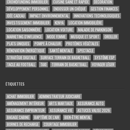
CROWDFUNDING IMMOBILIER
CUISINE SAINE ET RAPIDE
DÉCORATION
DÉVELOPPEMENT PERSONNEL
ENDOSSER UN CHÈQUE
GESTION FINANCES
IDÉE CADEAU
IMPACT ENVIRONNEMENTAL
INNOVATIONS TECHNOLOGIQUES
INVESTISSEMENT IMMOBILIER
KENYA
LOCATION IMMOBILIÈRE
LOCATION SAISONNIÈRE
LOCATION VOITURE
MALADIE DE PARKINSON
MARKETING D'INFLUENCE
MODE FEMME
MUSIQUE ET SPORT
OREILLER
PLATS UNIQUES
POMPE À CHALEUR
PROTÉINES VÉGÉTALES
RÉNOVATION ÉNERGÉTIQUE
SANTÉ MENTALE
SPECTACLE
STRATÉGIE DIGITALE
SURFACE TERRAIN DE BASKETBALL
SYSTÈME ESP
TACLE AU FOOTBALL
TAXI
TERRAIN DE BASKETBALL
VOYAGER LÉGER
ÉTIQUETTES
ACHAT IMMOBILIER
ADMINISTRATEUR JUDICIAIRE
AMÉNAGEMENT INTÉRIEUR
ARTS MARTIAUX
ASSURANCE AUTO
ASSURANCE EMPRUNTEUR
ASSURANCE VIE
ASTUCES VALISE 2026
BAGAGE CABINE
BAPTÊME DE L'AIR
BIEN-ÊTRE MENTAL
BORNES DE RECHARGE
COURTAGE IMMOBILIER