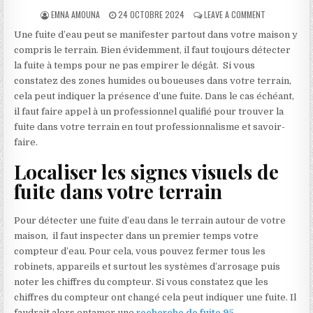
AUTHOR:
PUBLISHED DATE:
ON COMMENT 
EMNA AMOUNA
24 OCTOBRE 2024
LEAVE A COMMENT
Une fuite d’eau peut se manifester partout dans votre maison y
compris le terrain. Bien évidemment, il faut toujours détecter
la fuite à temps pour ne pas empirer le dégât. Si vous
constatez des zones humides ou boueuses dans votre terrain,
cela peut indiquer la présence d’une fuite. Dans le cas échéant,
il faut faire appel à un professionnel qualifié pour trouver la
fuite dans votre terrain en tout professionnalisme et savoir-
faire.
Localiser les signes visuels de
fuite dans votre terrain
Pour détecter une fuite d’eau dans le terrain autour de votre
maison, il faut inspecter dans un premier temps votre
compteur d’eau. Pour cela, vous pouvez fermer tous les
robinets, appareils et surtout les systèmes d’arrosage puis
noter les chiffres du compteur. Si vous constatez que les
chiffres du compteur ont changé cela peut indiquer une fuite. Il
faudrait alors entamer une
recherche de fuite 95
.