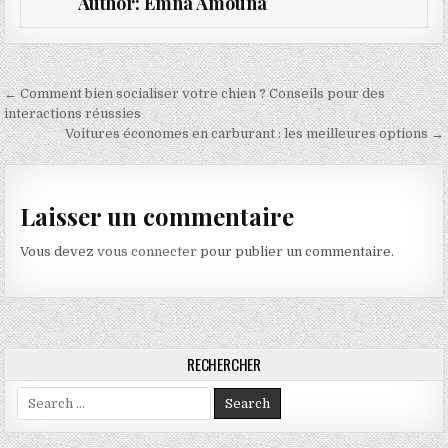
Author:
Emna Amouna
Navigation de l’article
← Comment bien socialiser votre chien ? Conseils pour des
interactions réussies
Voitures économes en carburant : les meilleures options →
Laisser un commentaire
Vous devez
vous connecter
pour publier un commentaire.
RECHERCHER
Search for: