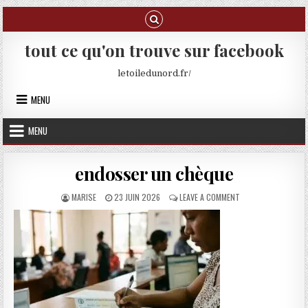
Skip to content
tout ce qu'on trouve sur facebook
letoiledunord.fr/
MENU
MENU
endosser un chèque
AUTHOR:
PUBLISHED DATE:
ON ENDOSSER UN C
MARISE
23 JUIN 2026
LEAVE A COMMENT