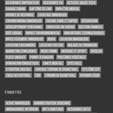
ASSURANCE EMPRUNTEUR
ASSURANCE VIE
ASTUCES VALISE 2026
BAGAGE CABINE
BAPTÊME DE L'AIR
BIEN-ÊTRE MENTAL
BORNES DE RECHARGE
COURTAGE IMMOBILIER
CROWDFUNDING IMMOBILIER
CUISINE SAINE ET RAPIDE
DÉCORATION
DÉVELOPPEMENT PERSONNEL
ENDOSSER UN CHÈQUE
GESTION FINANCES
IDÉE CADEAU
IMPACT ENVIRONNEMENTAL
INNOVATIONS TECHNOLOGIQUES
INVESTISSEMENT IMMOBILIER
KENYA
LOCATION IMMOBILIÈRE
LOCATION SAISONNIÈRE
LOCATION VOITURE
MALADIE DE PARKINSON
MARKETING D'INFLUENCE
MODE FEMME
MUSIQUE ET SPORT
OREILLER
PLATS UNIQUES
POMPE À CHALEUR
PROTÉINES VÉGÉTALES
RÉNOVATION ÉNERGÉTIQUE
SANTÉ MENTALE
SPECTACLE
STRATÉGIE DIGITALE
SURFACE TERRAIN DE BASKETBALL
SYSTÈME ESP
TACLE AU FOOTBALL
TAXI
TERRAIN DE BASKETBALL
VOYAGER LÉGER
ÉTIQUETTES
ACHAT IMMOBILIER
ADMINISTRATEUR JUDICIAIRE
AMÉNAGEMENT INTÉRIEUR
ARTS MARTIAUX
ASSURANCE AUTO