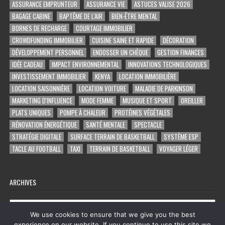
ASSURANCE EMPRUNTEUR
ASSURANCE VIE
ASTUCES VALISE 2026
BAGAGE CABINE
BAPTÊME DE L'AIR
BIEN-ÊTRE MENTAL
BORNES DE RECHARGE
COURTAGE IMMOBILIER
CROWDFUNDING IMMOBILIER
CUISINE SAINE ET RAPIDE
DÉCORATION
DÉVELOPPEMENT PERSONNEL
ENDOSSER UN CHÈQUE
GESTION FINANCES
IDÉE CADEAU
IMPACT ENVIRONNEMENTAL
INNOVATIONS TECHNOLOGIQUES
INVESTISSEMENT IMMOBILIER
KENYA
LOCATION IMMOBILIÈRE
LOCATION SAISONNIÈRE
LOCATION VOITURE
MALADIE DE PARKINSON
MARKETING D'INFLUENCE
MODE FEMME
MUSIQUE ET SPORT
OREILLER
PLATS UNIQUES
POMPE À CHALEUR
PROTÉINES VÉGÉTALES
RÉNOVATION ÉNERGÉTIQUE
SANTÉ MENTALE
SPECTACLE
STRATÉGIE DIGITALE
SURFACE TERRAIN DE BASKETBALL
SYSTÈME ESP
TACLE AU FOOTBALL
TAXI
TERRAIN DE BASKETBALL
VOYAGER LÉGER
ARCHIVES
Archives
We use cookies to ensure that we give you the best
experience on our website. If you continue to use this site we