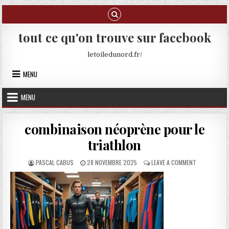
Skip to content
tout ce qu'on trouve sur facebook
letoiledunord.fr/
MENU
MENU
combinaison néoprène pour le
triathlon
AUTHOR:
PUBLISHED DATE:
ON COMBINAI
PASCAL CABUS
28 NOVEMBRE 2025
LEAVE A COMMENT