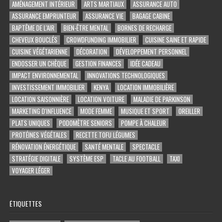
AMÉNAGEMENT INTÉRIEUR
ARTS MARTIAUX
ASSURANCE AUTO
ASSURANCE EMPRUNTEUR
ASSURANCE VIE
BAGAGE CABINE
BAPTÊME DE L'AIR
BIEN-ÊTRE MENTAL
BORNES DE RECHARGE
CHEVEUX BOUCLÉS
CROWDFUNDING IMMOBILIER
CUISINE SAINE ET RAPIDE
CUISINE VÉGÉTARIENNE
DÉCORATION
DÉVELOPPEMENT PERSONNEL
ENDOSSER UN CHÈQUE
GESTION FINANCES
IDÉE CADEAU
IMPACT ENVIRONNEMENTAL
INNOVATIONS TECHNOLOGIQUES
INVESTISSEMENT IMMOBILIER
KENYA
LOCATION IMMOBILIÈRE
LOCATION SAISONNIÈRE
LOCATION VOITURE
MALADIE DE PARKINSON
MARKETING D'INFLUENCE
MODE FEMME
MUSIQUE ET SPORT
OREILLER
PLATS UNIQUES
PODOMÈTRE SENIORS
POMPE À CHALEUR
PROTÉINES VÉGÉTALES
RECETTE TOFU LÉGUMES
RÉNOVATION ÉNERGÉTIQUE
SANTÉ MENTALE
SPECTACLE
STRATÉGIE DIGITALE
SYSTÈME ESP
TACLE AU FOOTBALL
TAXI
VOYAGER LÉGER
ÉTIQUETTES