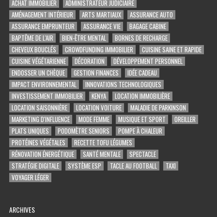
ACHAT IMMOBILIER
ADMINISTRATEUR JUDICIAIRE
AMÉNAGEMENT INTÉRIEUR
ARTS MARTIAUX
ASSURANCE AUTO
ASSURANCE EMPRUNTEUR
ASSURANCE VIE
BAGAGE CABINE
BAPTÊME DE L'AIR
BIEN-ÊTRE MENTAL
BORNES DE RECHARGE
CHEVEUX BOUCLÉS
CROWDFUNDING IMMOBILIER
CUISINE SAINE ET RAPIDE
CUISINE VÉGÉTARIENNE
DÉCORATION
DÉVELOPPEMENT PERSONNEL
ENDOSSER UN CHÈQUE
GESTION FINANCES
IDÉE CADEAU
IMPACT ENVIRONNEMENTAL
INNOVATIONS TECHNOLOGIQUES
INVESTISSEMENT IMMOBILIER
KENYA
LOCATION IMMOBILIÈRE
LOCATION SAISONNIÈRE
LOCATION VOITURE
MALADIE DE PARKINSON
MARKETING D'INFLUENCE
MODE FEMME
MUSIQUE ET SPORT
OREILLER
PLATS UNIQUES
PODOMÈTRE SENIORS
POMPE À CHALEUR
PROTÉINES VÉGÉTALES
RECETTE TOFU LÉGUMES
RÉNOVATION ÉNERGÉTIQUE
SANTÉ MENTALE
SPECTACLE
STRATÉGIE DIGITALE
SYSTÈME ESP
TACLE AU FOOTBALL
TAXI
VOYAGER LÉGER
ARCHIVES