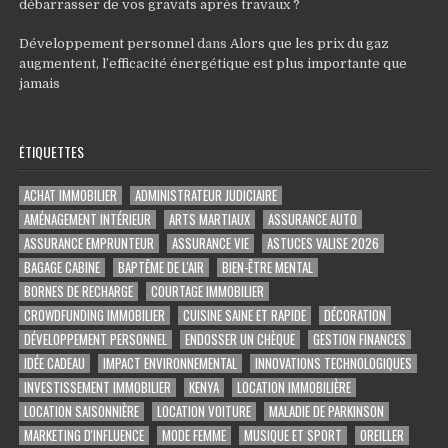
débarrasser de vos gravats après travaux ?
Développement personnel
dans
Alors que les prix du gaz
augmentent, l’efficacité énergétique est plus importante que
jamais
ÉTIQUETTES
ACHAT IMMOBILIER
ADMINISTRATEUR JUDICIAIRE
AMÉNAGEMENT INTÉRIEUR
ARTS MARTIAUX
ASSURANCE AUTO
ASSURANCE EMPRUNTEUR
ASSURANCE VIE
ASTUCES VALISE 2026
BAGAGE CABINE
BAPTÊME DE L'AIR
BIEN-ÊTRE MENTAL
BORNES DE RECHARGE
COURTAGE IMMOBILIER
CROWDFUNDING IMMOBILIER
CUISINE SAINE ET RAPIDE
DÉCORATION
DÉVELOPPEMENT PERSONNEL
ENDOSSER UN CHÈQUE
GESTION FINANCES
IDÉE CADEAU
IMPACT ENVIRONNEMENTAL
INNOVATIONS TECHNOLOGIQUES
INVESTISSEMENT IMMOBILIER
KENYA
LOCATION IMMOBILIÈRE
LOCATION SAISONNIÈRE
LOCATION VOITURE
MALADIE DE PARKINSON
MARKETING D'INFLUENCE
MODE FEMME
MUSIQUE ET SPORT
OREILLER