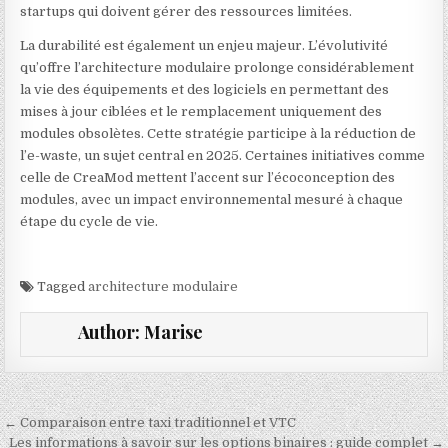
startups qui doivent gérer des ressources limitées.
La durabilité est également un enjeu majeur. L’évolutivité
qu’offre l’architecture modulaire prolonge considérablement
la vie des équipements et des logiciels en permettant des
mises à jour ciblées et le remplacement uniquement des
modules obsolètes. Cette stratégie participe à la réduction de
l’e-waste, un sujet central en 2025. Certaines initiatives comme
celle de CreaMod mettent l’accent sur l’écoconception des
modules, avec un impact environnemental mesuré à chaque
étape du cycle de vie.
Tagged
architecture modulaire
Author:
Marise
Navigation de l’article
← Comparaison entre taxi traditionnel et VTC
Les informations à savoir sur les options binaires : guide complet →