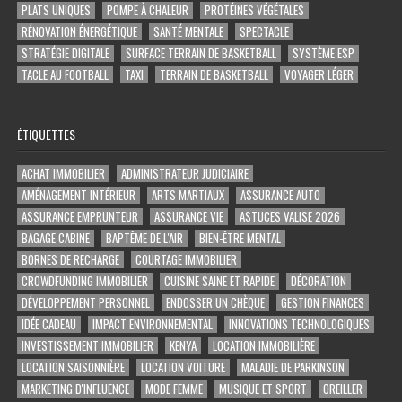
PLATS UNIQUES
POMPE À CHALEUR
PROTÉINES VÉGÉTALES
RÉNOVATION ÉNERGÉTIQUE
SANTÉ MENTALE
SPECTACLE
STRATÉGIE DIGITALE
SURFACE TERRAIN DE BASKETBALL
SYSTÈME ESP
TACLE AU FOOTBALL
TAXI
TERRAIN DE BASKETBALL
VOYAGER LÉGER
ÉTIQUETTES
ACHAT IMMOBILIER
ADMINISTRATEUR JUDICIAIRE
AMÉNAGEMENT INTÉRIEUR
ARTS MARTIAUX
ASSURANCE AUTO
ASSURANCE EMPRUNTEUR
ASSURANCE VIE
ASTUCES VALISE 2026
BAGAGE CABINE
BAPTÊME DE L'AIR
BIEN-ÊTRE MENTAL
BORNES DE RECHARGE
COURTAGE IMMOBILIER
CROWDFUNDING IMMOBILIER
CUISINE SAINE ET RAPIDE
DÉCORATION
DÉVELOPPEMENT PERSONNEL
ENDOSSER UN CHÈQUE
GESTION FINANCES
IDÉE CADEAU
IMPACT ENVIRONNEMENTAL
INNOVATIONS TECHNOLOGIQUES
INVESTISSEMENT IMMOBILIER
KENYA
LOCATION IMMOBILIÈRE
LOCATION SAISONNIÈRE
LOCATION VOITURE
MALADIE DE PARKINSON
MARKETING D'INFLUENCE
MODE FEMME
MUSIQUE ET SPORT
OREILLER