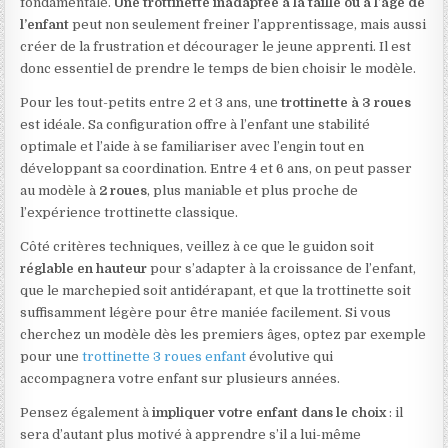
fondamentale.
Une trottinette inadaptée à la taille ou à l’âge de
l’enfant
peut non seulement freiner l’apprentissage, mais aussi
créer de la frustration et décourager le jeune apprenti. Il est
donc essentiel de prendre le temps de bien choisir le modèle.
Pour les tout-petits entre 2 et 3 ans, une
trottinette à 3 roues
est idéale. Sa configuration offre à l’enfant une stabilité
optimale et l’aide à se familiariser avec l’engin tout en
développant sa coordination. Entre 4 et 6 ans, on peut passer
au modèle à
2 roues
, plus maniable et plus proche de
l’expérience trottinette classique.
Côté critères techniques, veillez à ce que le guidon soit
réglable en hauteur
pour s’adapter à la croissance de l’enfant,
que le marchepied soit antidérapant, et que la trottinette soit
suffisamment légère pour être maniée facilement. Si vous
cherchez un modèle dès les premiers âges, optez par exemple
pour une
trottinette 3 roues enfant
évolutive qui
accompagnera votre enfant sur plusieurs années.
Pensez également à
impliquer votre enfant dans le choix
: il
sera d’autant plus motivé à apprendre s’il a lui-même