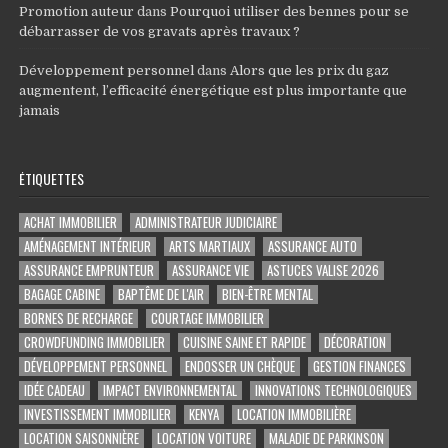
Promotion auteur
dans
Pourquoi utiliser des bennes pour se
débarrasser de vos gravats après travaux ?
Développement personnel
dans
Alors que les prix du gaz
augmentent, l’efficacité énergétique est plus importante que
jamais
ÉTIQUETTES
ACHAT IMMOBILIER
ADMINISTRATEUR JUDICIAIRE
AMÉNAGEMENT INTÉRIEUR
ARTS MARTIAUX
ASSURANCE AUTO
ASSURANCE EMPRUNTEUR
ASSURANCE VIE
ASTUCES VALISE 2026
BAGAGE CABINE
BAPTÊME DE L'AIR
BIEN-ÊTRE MENTAL
BORNES DE RECHARGE
COURTAGE IMMOBILIER
CROWDFUNDING IMMOBILIER
CUISINE SAINE ET RAPIDE
DÉCORATION
DÉVELOPPEMENT PERSONNEL
ENDOSSER UN CHÈQUE
GESTION FINANCES
IDÉE CADEAU
IMPACT ENVIRONNEMENTAL
INNOVATIONS TECHNOLOGIQUES
INVESTISSEMENT IMMOBILIER
KENYA
LOCATION IMMOBILIÈRE
LOCATION SAISONNIÈRE
LOCATION VOITURE
MALADIE DE PARKINSON