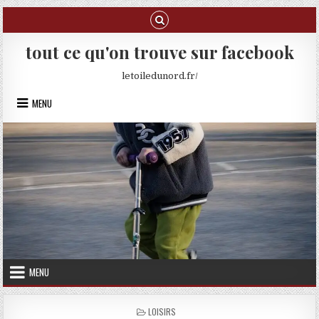
Skip to content
tout ce qu'on trouve sur facebook
letoiledunord.fr/
MENU
MENU
POSTED IN
LOISIRS