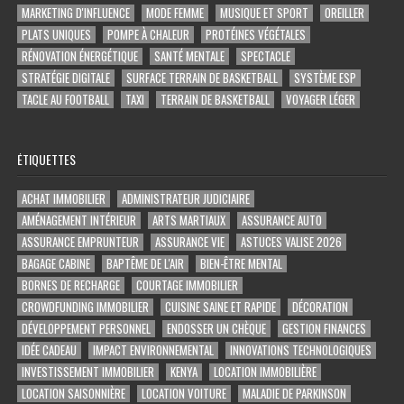
MARKETING D'INFLUENCE
MODE FEMME
MUSIQUE ET SPORT
OREILLER
PLATS UNIQUES
POMPE À CHALEUR
PROTÉINES VÉGÉTALES
RÉNOVATION ÉNERGÉTIQUE
SANTÉ MENTALE
SPECTACLE
STRATÉGIE DIGITALE
SURFACE TERRAIN DE BASKETBALL
SYSTÈME ESP
TACLE AU FOOTBALL
TAXI
TERRAIN DE BASKETBALL
VOYAGER LÉGER
ÉTIQUETTES
ACHAT IMMOBILIER
ADMINISTRATEUR JUDICIAIRE
AMÉNAGEMENT INTÉRIEUR
ARTS MARTIAUX
ASSURANCE AUTO
ASSURANCE EMPRUNTEUR
ASSURANCE VIE
ASTUCES VALISE 2026
BAGAGE CABINE
BAPTÊME DE L'AIR
BIEN-ÊTRE MENTAL
BORNES DE RECHARGE
COURTAGE IMMOBILIER
CROWDFUNDING IMMOBILIER
CUISINE SAINE ET RAPIDE
DÉCORATION
DÉVELOPPEMENT PERSONNEL
ENDOSSER UN CHÈQUE
GESTION FINANCES
IDÉE CADEAU
IMPACT ENVIRONNEMENTAL
INNOVATIONS TECHNOLOGIQUES
INVESTISSEMENT IMMOBILIER
KENYA
LOCATION IMMOBILIÈRE
LOCATION SAISONNIÈRE
LOCATION VOITURE
MALADIE DE PARKINSON