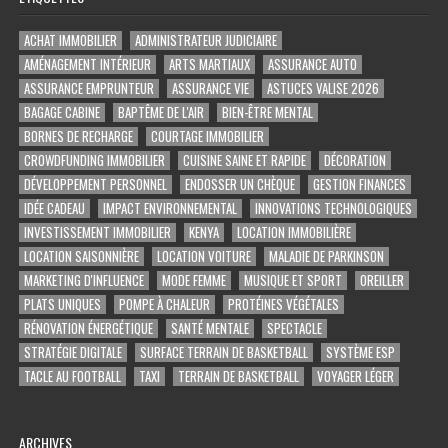
ACHAT IMMOBILIER
ADMINISTRATEUR JUDICIAIRE
AMÉNAGEMENT INTÉRIEUR
ARTS MARTIAUX
ASSURANCE AUTO
ASSURANCE EMPRUNTEUR
ASSURANCE VIE
ASTUCES VALISE 2026
BAGAGE CABINE
BAPTÊME DE L'AIR
BIEN-ÊTRE MENTAL
BORNES DE RECHARGE
COURTAGE IMMOBILIER
CROWDFUNDING IMMOBILIER
CUISINE SAINE ET RAPIDE
DÉCORATION
DÉVELOPPEMENT PERSONNEL
ENDOSSER UN CHÈQUE
GESTION FINANCES
IDÉE CADEAU
IMPACT ENVIRONNEMENTAL
INNOVATIONS TECHNOLOGIQUES
INVESTISSEMENT IMMOBILIER
KENYA
LOCATION IMMOBILIÈRE
LOCATION SAISONNIÈRE
LOCATION VOITURE
MALADIE DE PARKINSON
MARKETING D'INFLUENCE
MODE FEMME
MUSIQUE ET SPORT
OREILLER
PLATS UNIQUES
POMPE À CHALEUR
PROTÉINES VÉGÉTALES
RÉNOVATION ÉNERGÉTIQUE
SANTÉ MENTALE
SPECTACLE
STRATÉGIE DIGITALE
SURFACE TERRAIN DE BASKETBALL
SYSTÈME ESP
TACLE AU FOOTBALL
TAXI
TERRAIN DE BASKETBALL
VOYAGER LÉGER
ARCHIVES