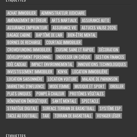
ACHAT IMMOBILIER
ADMINISTRATEUR JUDICIAIRE
AMÉNAGEMENT INTÉRIEUR
ARTS MARTIAUX
ASSURANCE AUTO
ASSURANCE EMPRUNTEUR
ASSURANCE VIE
ASTUCES VALISE 2026
BAGAGE CABINE
BAPTÊME DE L'AIR
BIEN-ÊTRE MENTAL
BORNES DE RECHARGE
COURTAGE IMMOBILIER
CROWDFUNDING IMMOBILIER
CUISINE SAINE ET RAPIDE
DÉCORATION
DÉVELOPPEMENT PERSONNEL
ENDOSSER UN CHÈQUE
GESTION FINANCES
IDÉE CADEAU
IMPACT ENVIRONNEMENTAL
INNOVATIONS TECHNOLOGIQUES
INVESTISSEMENT IMMOBILIER
KENYA
LOCATION IMMOBILIÈRE
LOCATION SAISONNIÈRE
LOCATION VOITURE
MALADIE DE PARKINSON
MARKETING D'INFLUENCE
MODE FEMME
MUSIQUE ET SPORT
OREILLER
PLATS UNIQUES
POMPE À CHALEUR
PROTÉINES VÉGÉTALES
RÉNOVATION ÉNERGÉTIQUE
SANTÉ MENTALE
SPECTACLE
STRATÉGIE DIGITALE
SURFACE TERRAIN DE BASKETBALL
SYSTÈME ESP
TACLE AU FOOTBALL
TAXI
TERRAIN DE BASKETBALL
VOYAGER LÉGER
ÉTIQUETTES