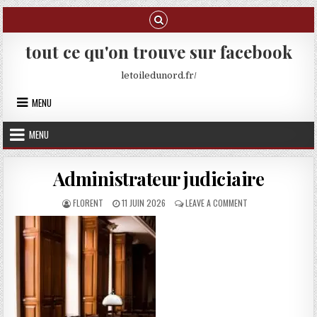
Skip to content
tout ce qu'on trouve sur facebook
letoiledunord.fr/
MENU
MENU
Administrateur judiciaire
AUTHOR:
PUBLISHED DATE:
ON ADMINISTRATEUR
FLORENT
11 JUIN 2026
LEAVE A COMMENT