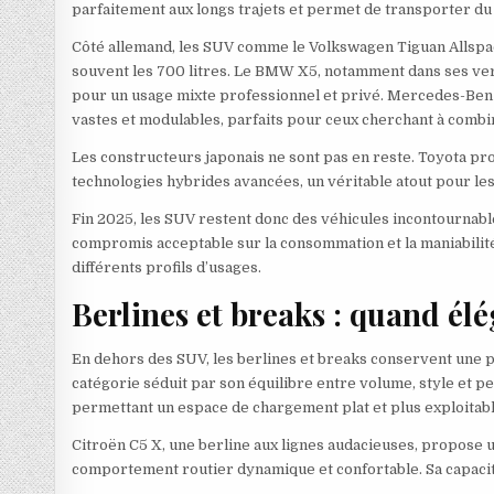
parfaitement aux longs trajets et permet de transporter d
Côté allemand, les SUV comme le Volkswagen Tiguan Allspac
souvent les 700 litres. Le BMW X5, notamment dans ses ver
pour un usage mixte professionnel et privé. Mercedes-Benz
vastes et modulables, parfaits pour ceux cherchant à combin
Les constructeurs japonais ne sont pas en reste. Toyota pr
technologies hybrides avancées, un véritable atout pour les
Fin 2025, les SUV restent donc des véhicules incontournab
compromis acceptable sur la consommation et la maniabilité e
différents profils d’usages.
Berlines et breaks : quand él
En dehors des SUV, les berlines et breaks conservent une p
catégorie séduit par son équilibre entre volume, style et 
permettant un espace de chargement plat et plus exploitabl
Citroën C5 X, une berline aux lignes audacieuses, propose un
comportement routier dynamique et confortable. Sa capacité 