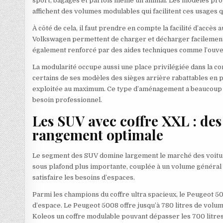
sport, bagages et parfois même un animal. Les modèles pro
affichent des volumes modulables qui facilitent ces usages q
À côté de cela, il faut prendre en compte la facilité d’accès
Volkswagen permettent de charger et décharger facilement l
également renforcé par des aides techniques comme l’ouvert
La modularité occupe aussi une place privilégiée dans la 
certains de ses modèles des sièges arrière rabattables en p
exploitée au maximum. Ce type d’aménagement a beaucoup de 
besoin professionnel.
Les SUV avec coffre XXL : de
rangement optimale
Le segment des SUV domine largement le marché des voitur
sous plafond plus importante, couplée à un volume généra
satisfaire les besoins d’espaces.
Parmi les champions du coffre ultra spacieux, le Peugeot 50
d’espace. Le Peugeot 5008 offre jusqu’à 780 litres de volume
Koleos un coffre modulable pouvant dépasser les 700 litres 