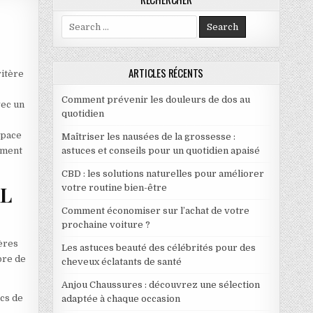
Search for:
ARTICLES RÉCENTS
ritère
Comment prévenir les douleurs de dos au
vec un
quotidien
space
Maîtriser les nausées de la grossesse :
ement
astuces et conseils pour un quotidien apaisé
CBD : les solutions naturelles pour améliorer
XL
votre routine bien-être
Comment économiser sur l’achat de votre
prochaine voiture ?
tères
Les astuces beauté des célébrités pour des
bre de
cheveux éclatants de santé
Anjou Chaussures : découvrez une sélection
acs de
adaptée à chaque occasion