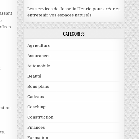
Les services de Josselin Henrie pour créer et
assant
entretenir vos espaces naturels
L
offres
CATÉGORIES
Agriculture
Assurances
n
Automobile
r
Beauté
Bons plans
Cadeaux
Coaching
ration
Construction
Finances
te.
Formation