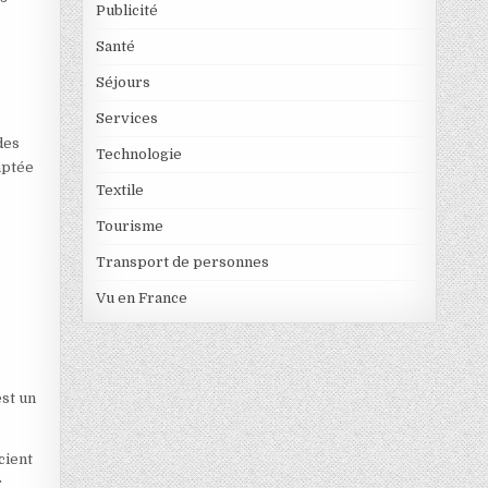
Publicité
Santé
Séjours
Services
des
Technologie
aptée
Textile
Tourisme
Transport de personnes
Vu en France
est un
cient
r