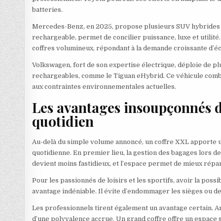
batteries.
Mercedes-Benz, en 2025, propose plusieurs SUV hybrides 
rechargeable, permet de concilier puissance, luxe et utilit
coffres volumineux, répondant à la demande croissante d’éco-
Volkswagen, fort de son expertise électrique, déploie de pl
rechargeables, comme le Tiguan eHybrid. Ce véhicule combi
aux contraintes environnementales actuelles.
Les avantages insoupçonnés d
quotidien
Au-delà du simple volume annoncé, un coffre XXL apporte un
quotidienne. En premier lieu, la gestion des bagages lors 
devient moins fastidieux, et l’espace permet de mieux réparti
Pour les passionnés de loisirs et les sportifs, avoir la poss
avantage indéniable. Il évite d’endommager les sièges ou de
Les professionnels tirent également un avantage certain. A
d’une polyvalence accrue. Un grand coffre offre un espace s