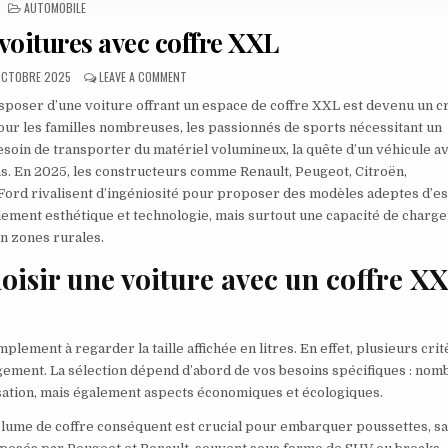
POSTED IN
AUTOMOBILE
 voitures avec coffre XXL
BLISHED DATE:
ON LES MEILLEURES VOITURES AVEC COFFRE XXL
OCTOBRE 2025
LEAVE A COMMENT
isposer d’une voiture offrant un espace de coffre XXL est devenu un c
ur les familles nombreuses, les passionnés de sports nécessitant un
soin de transporter du matériel volumineux, la quête d’un véhicule a
. En 2025, les constructeurs comme Renault, Peugeot, Citroën,
Ford rivalisent d’ingéniosité pour proposer des modèles adeptes d’e
ement esthétique et technologie, mais surtout une capacité de charg
en zones rurales.
hoisir une voiture avec un coffre X
mplement à regarder la taille affichée en litres. En effet, plusieurs cri
ngement. La sélection dépend d’abord de vos besoins spécifiques : nom
isation, mais également aspects économiques et écologiques.
olume de coffre conséquent est crucial pour embarquer poussettes, s