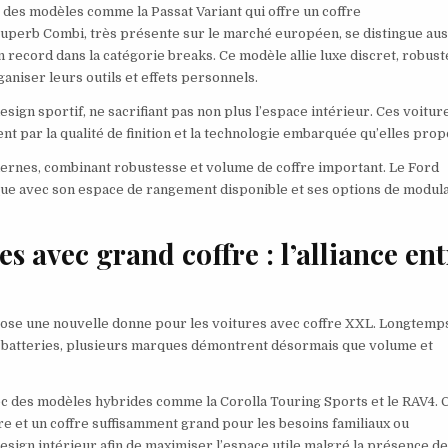
 des modèles comme la Passat Variant qui offre un coffre
Superb Combi, très présente sur le marché européen, se distingue aus
 record dans la catégorie breaks. Ce modèle allie luxe discret, robus
ganiser leurs outils et effets personnels.
sign sportif, ne sacrifiant pas non plus l’espace intérieur. Ces voitur
t par la qualité de finition et la technologie embarquée qu’elles prop
ernes, combinant robustesse et volume de coffre important. Le Ford
 avec son espace de rangement disponible et ses options de modula
es avec grand coffre : l’alliance en
pose une nouvelle donne pour les voitures avec coffre XXL. Longtemp
es batteries, plusieurs marques démontrent désormais que volume et
c des modèles hybrides comme la Corolla Touring Sports et le RAV4. 
 et un coffre suffisamment grand pour les besoins familiaux ou
design intérieur afin de maximiser l’espace utile malgré la présence d