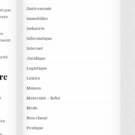
Gastronomie
si par
tesse
Immobilier
Industrie
es
Informatique
osent.
Internet
rité
Juridique
Logistique
tre
Loisirs
Maison
s
Maternité – Bébé
Mode
Non classé
Ces
Pratique
es