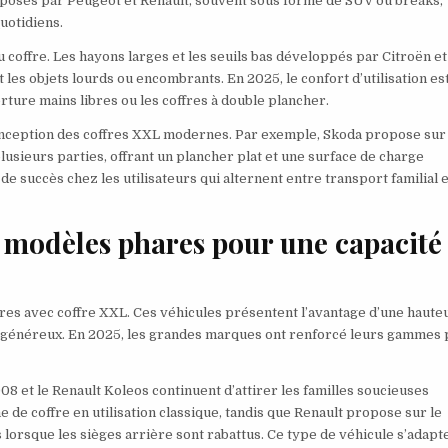
posés par Peugeot et Renault, souvent sous forme de SUV ou breaks,
uotidiens.
 au coffre. Les hayons larges et les seuils bas développés par Citroën et
es objets lourds ou encombrants. En 2025, le confort d’utilisation es
ure mains libres ou les coffres à double plancher.
conception des coffres XXL modernes. Par exemple, Skoda propose sur
lusieurs parties, offrant un plancher plat et une surface de charge
succès chez les utilisateurs qui alternent entre transport familial e
s modèles phares pour une capacité
es avec coffre XXL. Ces véhicules présentent l’avantage d’une haute
l généreux. En 2025, les grandes marques ont renforcé leurs gammes
08 et le Renault Koleos continuent d’attirer les familles soucieuses
 de coffre en utilisation classique, tandis que Renault propose sur le
lorsque les sièges arrière sont rabattus. Ce type de véhicule s’adapt