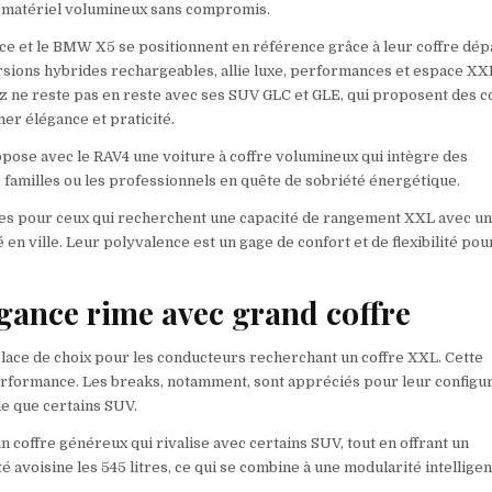
u matériel volumineux sans compromis.
e et le BMW X5 se positionnent en référence grâce à leur coffre dép
sions hybrides rechargeables, allie luxe, performances et espace XX
 ne reste pas en reste avec ses SUV GLC et GLE, qui proposent des c
er élégance et praticité.
opose avec le RAV4 une voiture à coffre volumineux qui intègre des
 familles ou les professionnels en quête de sobriété énergétique.
les pour ceux qui recherchent une capacité de rangement XXL avec u
n ville. Leur polyvalence est un gage de confort et de flexibilité pou
égance rime avec grand coffre
lace de choix pour les conducteurs recherchant un coffre XXL. Cette
performance. Les breaks, notamment, sont appréciés pour leur configu
e que certains SUV.
 coffre généreux qui rivalise avec certains SUV, tout en offrant un
avoisine les 545 litres, ce qui se combine à une modularité intelligen