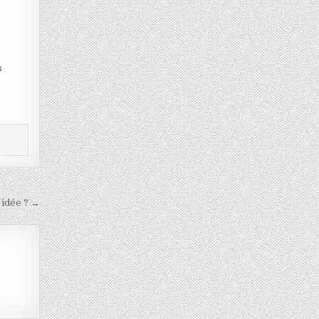
,
s
 idée ? →