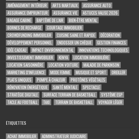
AMÉNAGEMENT INTÉRIEUR
ARTS MARTIAUX
ASSURANCE AUTO
ASSURANCE EMPRUNTEUR
ASSURANCE VIE
ASTUCES VALISE 2026
BAGAGE CABINE
BAPTÊME DE L'AIR
BIEN-ÊTRE MENTAL
BORNES DE RECHARGE
COURTAGE IMMOBILIER
CROWDFUNDING IMMOBILIER
CUISINE SAINE ET RAPIDE
DÉCORATION
DÉVELOPPEMENT PERSONNEL
ENDOSSER UN CHÈQUE
GESTION FINANCES
IDÉE CADEAU
IMPACT ENVIRONNEMENTAL
INNOVATIONS TECHNOLOGIQUES
INVESTISSEMENT IMMOBILIER
KENYA
LOCATION IMMOBILIÈRE
LOCATION SAISONNIÈRE
LOCATION VOITURE
MALADIE DE PARKINSON
MARKETING D'INFLUENCE
MODE FEMME
MUSIQUE ET SPORT
OREILLER
PLATS UNIQUES
POMPE À CHALEUR
PROTÉINES VÉGÉTALES
RÉNOVATION ÉNERGÉTIQUE
SANTÉ MENTALE
SPECTACLE
STRATÉGIE DIGITALE
SURFACE TERRAIN DE BASKETBALL
SYSTÈME ESP
TACLE AU FOOTBALL
TAXI
TERRAIN DE BASKETBALL
VOYAGER LÉGER
ÉTIQUETTES
ACHAT IMMOBILIER
ADMINISTRATEUR JUDICIAIRE