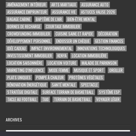
AMÉNAGEMENT INTÉRIEUR
ARTS MARTIAUX
ASSURANCE AUTO
ASSURANCE EMPRUNTEUR
ASSURANCE VIE
ASTUCES VALISE 2026
BAGAGE CABINE
BAPTÊME DE L'AIR
BIEN-ÊTRE MENTAL
BORNES DE RECHARGE
COURTAGE IMMOBILIER
CROWDFUNDING IMMOBILIER
CUISINE SAINE ET RAPIDE
DÉCORATION
DÉVELOPPEMENT PERSONNEL
ENDOSSER UN CHÈQUE
GESTION FINANCES
IDÉE CADEAU
IMPACT ENVIRONNEMENTAL
INNOVATIONS TECHNOLOGIQUES
INVESTISSEMENT IMMOBILIER
KENYA
LOCATION IMMOBILIÈRE
LOCATION SAISONNIÈRE
LOCATION VOITURE
MALADIE DE PARKINSON
MARKETING D'INFLUENCE
MODE FEMME
MUSIQUE ET SPORT
OREILLER
PLATS UNIQUES
POMPE À CHALEUR
PROTÉINES VÉGÉTALES
RÉNOVATION ÉNERGÉTIQUE
SANTÉ MENTALE
SPECTACLE
STRATÉGIE DIGITALE
SURFACE TERRAIN DE BASKETBALL
SYSTÈME ESP
TACLE AU FOOTBALL
TAXI
TERRAIN DE BASKETBALL
VOYAGER LÉGER
ARCHIVES
Archives