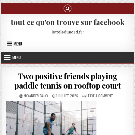
Skip to content
tout ce qu'on trouve sur facebook
letoiledunord.fr/
MENU
MENU
Two positive friends playing
paddle tennis on rooftop court
AUTHOR:
PUBLISHED DATE:
ON TWO POSIT
NYXANDER CALYX
1 JUILLET 2026
LEAVE A COMMENT