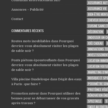
Consultant Référencement SEO
ASSURANCE AUT
ASSURANCE VIE
Annonces – Publicité
BIEN-ÊTRE MENT
Contact
CHEVEUX BOUCL
CUISINE SAINE E
COMMENTAIRES RÉCENTS
DÉCORATION
ENDOSSER UN C
Routes moto inoubliables
dans
Pourquoi
IDÉE CADEAU
devriez-vous absolument visiter les plages
INNOVATIONS T
de sable noir ?
INVESTISSEMENT
LOCATION IMMOB
Ponts piétons époustouflants
dans
Pourquoi
devriez-vous absolument visiter les plages
LOCATION VOITU
de sable noir ?
MARKETING D'IN
MUSIQUE ET SP
Villa piscine Guadeloupe
dans
Dégât des eaux
PODOMÈTRE SEN
à Paris : que faire ?
PROTÉINES VÉGÉ
Promotion auteur
dans
Pourquoi utiliser des
RÉNOVATION ÉNE
bennes pour se débarrasser de vos gravats
SPECTACLE
S
après travaux ?
TACLE AU FOOTB