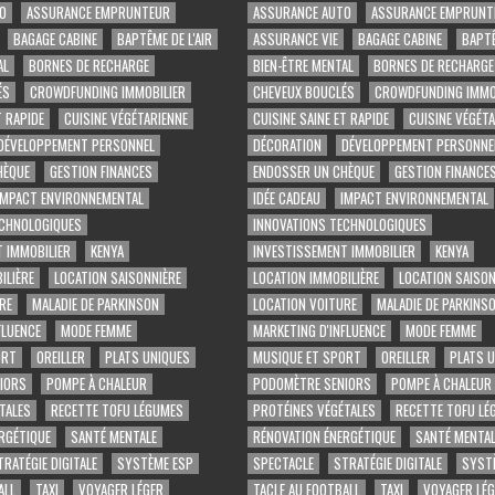
O
ASSURANCE EMPRUNTEUR
ASSURANCE AUTO
ASSURANCE EMPRUNT
BAGAGE CABINE
BAPTÊME DE L'AIR
ASSURANCE VIE
BAGAGE CABINE
BAPTÊ
AL
BORNES DE RECHARGE
BIEN-ÊTRE MENTAL
BORNES DE RECHARGE
ÉS
CROWDFUNDING IMMOBILIER
CHEVEUX BOUCLÉS
CROWDFUNDING IMMO
T RAPIDE
CUISINE VÉGÉTARIENNE
CUISINE SAINE ET RAPIDE
CUISINE VÉGÉT
DÉVELOPPEMENT PERSONNEL
DÉCORATION
DÉVELOPPEMENT PERSONNE
HÈQUE
GESTION FINANCES
ENDOSSER UN CHÈQUE
GESTION FINANCE
IMPACT ENVIRONNEMENTAL
IDÉE CADEAU
IMPACT ENVIRONNEMENTAL
ECHNOLOGIQUES
INNOVATIONS TECHNOLOGIQUES
 IMMOBILIER
KENYA
INVESTISSEMENT IMMOBILIER
KENYA
ILIÈRE
LOCATION SAISONNIÈRE
LOCATION IMMOBILIÈRE
LOCATION SAISON
RE
MALADIE DE PARKINSON
LOCATION VOITURE
MALADIE DE PARKINS
FLUENCE
MODE FEMME
MARKETING D'INFLUENCE
MODE FEMME
ORT
OREILLER
PLATS UNIQUES
MUSIQUE ET SPORT
OREILLER
PLATS 
IORS
POMPE À CHALEUR
PODOMÈTRE SENIORS
POMPE À CHALEUR
TALES
RECETTE TOFU LÉGUMES
PROTÉINES VÉGÉTALES
RECETTE TOFU LÉ
RGÉTIQUE
SANTÉ MENTALE
RÉNOVATION ÉNERGÉTIQUE
SANTÉ MENTAL
TRATÉGIE DIGITALE
SYSTÈME ESP
SPECTACLE
STRATÉGIE DIGITALE
SYST
ALL
TAXI
VOYAGER LÉGER
TACLE AU FOOTBALL
TAXI
VOYAGER LÉ