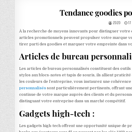
Tendance goodies po
AUTHOR:
PU
ZOZO
17
À la recherche de moyens innovants pour distinguer votre 
articles promotionnels peuvent propulser votre marque v
tirer parti des goodies et marquer votre empreinte dans vot
Articles de bureau personnali
Les articles de bureau personnalisés constituent des outils 
stylos aux blocs-notes et tapis de souris, ils allient praticit
les couleurs de l’entreprise, vous instaurez une cohérence
personnalisés
sont particulièrement pertinents, offrant une 
continue de votre marque auprès des clients et du personne
distinguant votre entreprise dans un marché compétitif.
Gadgets high-tech :
Les gadgets high-tech offrent une opportunité unique de p