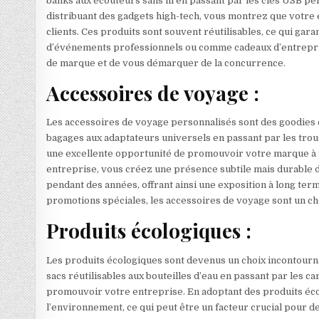
banks aux écouteurs sans fil en passant par les clés USB per
distribuant des gadgets high-tech, vous montrez que votre en
clients. Ces produits sont souvent réutilisables, ce qui gara
d’événements professionnels ou comme cadeaux d’entrepris
de marque et de vous démarquer de la concurrence.
Accessoires de voyage :
Les accessoires de voyage personnalisés sont des goodies qu
bagages aux adaptateurs universels en passant par les trouss
une excellente opportunité de promouvoir votre marque à t
entreprise, vous créez une présence subtile mais durable d
pendant des années, offrant ainsi une exposition à long te
promotions spéciales, les accessoires de voyage sont un ch
Produits écologiques :
Les produits écologiques sont devenus un choix incontourn
sacs réutilisables aux bouteilles d’eau en passant par les 
promouvoir votre entreprise. En adoptant des produits éco
l’environnement, ce qui peut être un facteur crucial pour d