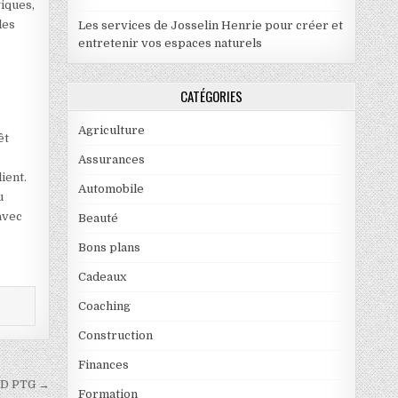
giques,
des
Les services de Josselin Henrie pour créer et
entretenir vos espaces naturels
CATÉGORIES
Agriculture
êt
Assurances
ient.
Automobile
u
avec
Beauté
Bons plans
Cadeaux
Coaching
Construction
Finances
 3D PTG →
Formation