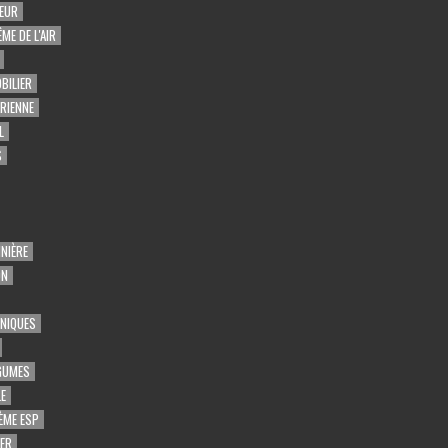
EUR
ME DE L'AIR
BILIER
ARIENNE
L
S
NIÈRE
ON
UNIQUES
GUMES
E
ÈME ESP
GER