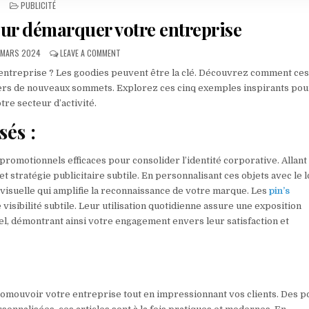
POSTED IN
PUBLICITÉ
ur démarquer votre entreprise
BLISHED DATE:
ON TENDANCE GOODIES POUR DÉMARQUER VOTRE ENTR
 MARS 2024
LEAVE A COMMENT
entreprise ? Les goodies peuvent être la clé. Découvrez comment ce
ers de nouveaux sommets. Explorez ces cinq exemples inspirants pou
re secteur d’activité.
sés :
promotionnels efficaces pour consolider l’identité corporative. Allant
é et stratégie publicitaire subtile. En personnalisant ces objets avec le 
 visuelle qui amplifie la reconnaissance de votre marque. Les
pin’s
visibilité subtile. Leur utilisation quotidienne assure une exposition
l, démontrant ainsi votre engagement envers leur satisfaction et
romouvoir votre entreprise tout en impressionnant vos clients. Des 