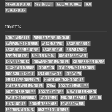
STRATÉGIE DIGITALE
SYSTÈME ESP
TACLE AU FOOTBALL
TAXI
VOYAGER LÉGER
ÉTIQUETTES
ACHAT IMMOBILIER
ADMINISTRATEUR JUDICIAIRE
AMÉNAGEMENT INTÉRIEUR
ARTS MARTIAUX
ASSURANCE AUTO
ASSURANCE EMPRUNTEUR
ASSURANCE VIE
BAGAGE CABINE
BAPTÊME DE L'AIR
BIEN-ÊTRE MENTAL
BORNES DE RECHARGE
CHEVEUX BOUCLÉS
CROWDFUNDING IMMOBILIER
CUISINE SAINE ET RAPIDE
CUISINE VÉGÉTARIENNE
DÉCORATION
DÉVELOPPEMENT PERSONNEL
ENDOSSER UN CHÈQUE
GESTION FINANCES
IDÉE CADEAU
IMPACT ENVIRONNEMENTAL
INNOVATIONS TECHNOLOGIQUES
INVESTISSEMENT IMMOBILIER
KENYA
LOCATION IMMOBILIÈRE
LOCATION SAISONNIÈRE
LOCATION VOITURE
MALADIE DE PARKINSON
MARKETING D'INFLUENCE
MODE FEMME
MUSIQUE ET SPORT
OREILLER
PLATS UNIQUES
PODOMÈTRE SENIORS
POMPE À CHALEUR
PROTÉINES VÉGÉTALES
RECETTE TOFU LÉGUMES