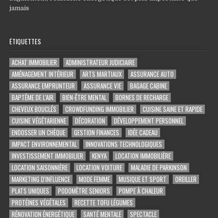
jamais
ÉTIQUETTES
ACHAT IMMOBILIER
ADMINISTRATEUR JUDICIAIRE
AMÉNAGEMENT INTÉRIEUR
ARTS MARTIAUX
ASSURANCE AUTO
ASSURANCE EMPRUNTEUR
ASSURANCE VIE
BAGAGE CABINE
BAPTÊME DE L'AIR
BIEN-ÊTRE MENTAL
BORNES DE RECHARGE
CHEVEUX BOUCLÉS
CROWDFUNDING IMMOBILIER
CUISINE SAINE ET RAPIDE
CUISINE VÉGÉTARIENNE
DÉCORATION
DÉVELOPPEMENT PERSONNEL
ENDOSSER UN CHÈQUE
GESTION FINANCES
IDÉE CADEAU
IMPACT ENVIRONNEMENTAL
INNOVATIONS TECHNOLOGIQUES
INVESTISSEMENT IMMOBILIER
KENYA
LOCATION IMMOBILIÈRE
LOCATION SAISONNIÈRE
LOCATION VOITURE
MALADIE DE PARKINSON
MARKETING D'INFLUENCE
MODE FEMME
MUSIQUE ET SPORT
OREILLER
PLATS UNIQUES
PODOMÈTRE SENIORS
POMPE À CHALEUR
PROTÉINES VÉGÉTALES
RECETTE TOFU LÉGUMES
RÉNOVATION ÉNERGÉTIQUE
SANTÉ MENTALE
SPECTACLE