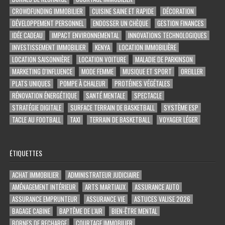
CROWDFUNDING IMMOBILIER
CUISINE SAINE ET RAPIDE
DÉCORATION
DÉVELOPPEMENT PERSONNEL
ENDOSSER UN CHÈQUE
GESTION FINANCES
IDÉE CADEAU
IMPACT ENVIRONNEMENTAL
INNOVATIONS TECHNOLOGIQUES
INVESTISSEMENT IMMOBILIER
KENYA
LOCATION IMMOBILIÈRE
LOCATION SAISONNIÈRE
LOCATION VOITURE
MALADIE DE PARKINSON
MARKETING D'INFLUENCE
MODE FEMME
MUSIQUE ET SPORT
OREILLER
PLATS UNIQUES
POMPE À CHALEUR
PROTÉINES VÉGÉTALES
RÉNOVATION ÉNERGÉTIQUE
SANTÉ MENTALE
SPECTACLE
STRATÉGIE DIGITALE
SURFACE TERRAIN DE BASKETBALL
SYSTÈME ESP
TACLE AU FOOTBALL
TAXI
TERRAIN DE BASKETBALL
VOYAGER LÉGER
ÉTIQUETTES
ACHAT IMMOBILIER
ADMINISTRATEUR JUDICIAIRE
AMÉNAGEMENT INTÉRIEUR
ARTS MARTIAUX
ASSURANCE AUTO
ASSURANCE EMPRUNTEUR
ASSURANCE VIE
ASTUCES VALISE 2026
BAGAGE CABINE
BAPTÊME DE L'AIR
BIEN-ÊTRE MENTAL
BORNES DE RECHARGE
COURTAGE IMMOBILIER