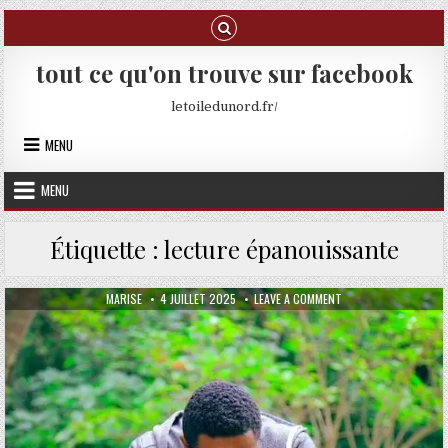
Skip to content
tout ce qu'on trouve sur facebook
letoiledunord.fr/
MENU
MENU
Étiquette :
lecture épanouissante
AUTHOR:
PUBLISHED DATE:
ON COMMENT ÊTRE BI
MARISE
4 JUILLET 2025
LEAVE A COMMENT