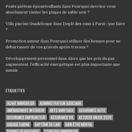
Ponts piétons époustouflants
dans
Pourquoi devriez-vous
absolument visiter les plages de sable noir ?
Villa piscine Guadeloupe
dans
Dégât des eaux à Paris : que faire
?
Promotion auteur
dans
Pourquoi utiliser des bennes pour se
débarrasser de vos gravats après travaux ?
Développement personnel
dans
Alors que les prix du gaz
augmentent, l’efficacité énergétique est plus importante que
jamais
ÉTIQUETTES
ACHAT IMMOBILIER
ADMINISTRATEUR JUDICIAIRE
AMÉNAGEMENT INTÉRIEUR
ARTS MARTIAUX
ASSURANCE AUTO
ASSURANCE EMPRUNTEUR
ASSURANCE VIE
ASTUCES VALISE 2026
BAGAGE CABINE
BAPTÊME DE L'AIR
BIEN-ÊTRE MENTAL
BORNES DE RECHARGE
COURTAGE IMMOBILIER