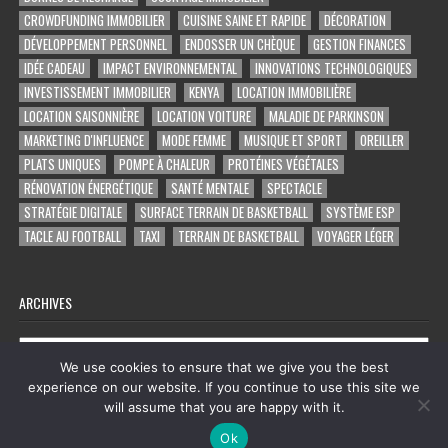
CROWDFUNDING IMMOBILIER
CUISINE SAINE ET RAPIDE
DÉCORATION
DÉVELOPPEMENT PERSONNEL
ENDOSSER UN CHÈQUE
GESTION FINANCES
IDÉE CADEAU
IMPACT ENVIRONNEMENTAL
INNOVATIONS TECHNOLOGIQUES
INVESTISSEMENT IMMOBILIER
KENYA
LOCATION IMMOBILIÈRE
LOCATION SAISONNIÈRE
LOCATION VOITURE
MALADIE DE PARKINSON
MARKETING D'INFLUENCE
MODE FEMME
MUSIQUE ET SPORT
OREILLER
PLATS UNIQUES
POMPE À CHALEUR
PROTÉINES VÉGÉTALES
RÉNOVATION ÉNERGÉTIQUE
SANTÉ MENTALE
SPECTACLE
STRATÉGIE DIGITALE
SURFACE TERRAIN DE BASKETBALL
SYSTÈME ESP
TACLE AU FOOTBALL
TAXI
TERRAIN DE BASKETBALL
VOYAGER LÉGER
ARCHIVES
Archives
We use cookies to ensure that we give you the best
experience on our website. If you continue to use this site we
will assume that you are happy with it.
Copyright © 2026 tout ce qu'on trouve sur facebook
Ok