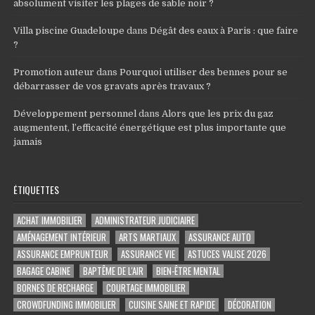
absolument visiter les plages de sable noir ?
Villa piscine Guadeloupe
dans
Dégât des eaux à Paris : que faire
?
Promotion auteur
dans
Pourquoi utiliser des bennes pour se
débarrasser de vos gravats après travaux ?
Développement personnel
dans
Alors que les prix du gaz
augmentent, l’efficacité énergétique est plus importante que
jamais
ÉTIQUETTES
ACHAT IMMOBILIER
ADMINISTRATEUR JUDICIAIRE
AMÉNAGEMENT INTÉRIEUR
ARTS MARTIAUX
ASSURANCE AUTO
ASSURANCE EMPRUNTEUR
ASSURANCE VIE
ASTUCES VALISE 2026
BAGAGE CABINE
BAPTÊME DE L'AIR
BIEN-ÊTRE MENTAL
BORNES DE RECHARGE
COURTAGE IMMOBILIER
CROWDFUNDING IMMOBILIER
CUISINE SAINE ET RAPIDE
DÉCORATION