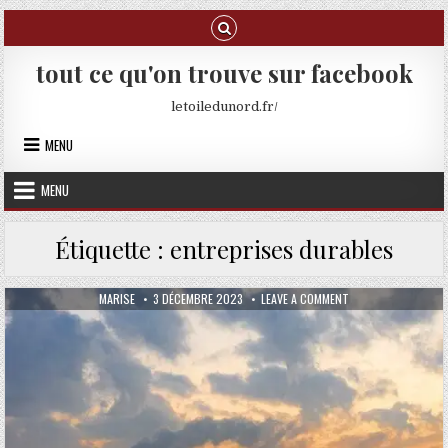
Skip to content
tout ce qu'on trouve sur facebook
letoiledunord.fr/
MENU
MENU
Étiquette :
entreprises durables
AUTHOR:
PUBLISHED DATE:
ON COMMENT LES EN
MARISE
3 DÉCEMBRE 2023
LEAVE A COMMENT