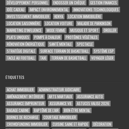
DÉVELOPPEMENT PERSONNEL
ENDOSSER UN CHÈQUE
GESTION FINANCES
IDÉE CADEAU
IMPACT ENVIRONNEMENTAL
INNOVATIONS TECHNOLOGIQUES
INVESTISSEMENT IMMOBILIER
KENYA
LOCATION IMMOBILIÈRE
LOCATION SAISONNIÈRE
LOCATION VOITURE
MALADIE DE PARKINSON
MARKETING D'INFLUENCE
MODE FEMME
MUSIQUE ET SPORT
OREILLER
PLATS UNIQUES
POMPE À CHALEUR
PROTÉINES VÉGÉTALES
RÉNOVATION ÉNERGÉTIQUE
SANTÉ MENTALE
SPECTACLE
STRATÉGIE DIGITALE
SURFACE TERRAIN DE BASKETBALL
SYSTÈME ESP
TACLE AU FOOTBALL
TAXI
TERRAIN DE BASKETBALL
VOYAGER LÉGER
ÉTIQUETTES
ACHAT IMMOBILIER
ADMINISTRATEUR JUDICIAIRE
AMÉNAGEMENT INTÉRIEUR
ARTS MARTIAUX
ASSURANCE AUTO
ASSURANCE EMPRUNTEUR
ASSURANCE VIE
ASTUCES VALISE 2026
BAGAGE CABINE
BAPTÊME DE L'AIR
BIEN-ÊTRE MENTAL
BORNES DE RECHARGE
COURTAGE IMMOBILIER
CROWDFUNDING IMMOBILIER
CUISINE SAINE ET RAPIDE
DÉCORATION