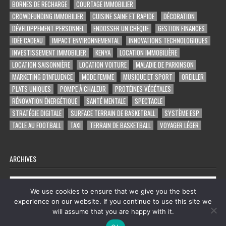
BORNES DE RECHARGE
COURTAGE IMMOBILIER
CROWDFUNDING IMMOBILIER
CUISINE SAINE ET RAPIDE
DÉCORATION
DÉVELOPPEMENT PERSONNEL
ENDOSSER UN CHÈQUE
GESTION FINANCES
IDÉE CADEAU
IMPACT ENVIRONNEMENTAL
INNOVATIONS TECHNOLOGIQUES
INVESTISSEMENT IMMOBILIER
KENYA
LOCATION IMMOBILIÈRE
LOCATION SAISONNIÈRE
LOCATION VOITURE
MALADIE DE PARKINSON
MARKETING D'INFLUENCE
MODE FEMME
MUSIQUE ET SPORT
OREILLER
PLATS UNIQUES
POMPE À CHALEUR
PROTÉINES VÉGÉTALES
RÉNOVATION ÉNERGÉTIQUE
SANTÉ MENTALE
SPECTACLE
STRATÉGIE DIGITALE
SURFACE TERRAIN DE BASKETBALL
SYSTÈME ESP
TACLE AU FOOTBALL
TAXI
TERRAIN DE BASKETBALL
VOYAGER LÉGER
ARCHIVES
Archives
We use cookies to ensure that we give you the best
experience on our website. If you continue to use this site we
will assume that you are happy with it.
Copyright © 2026 tout ce qu'on trouve sur facebook