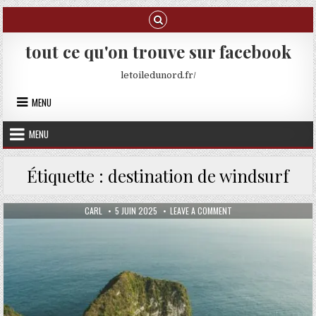
Skip to content
tout ce qu'on trouve sur facebook
letoiledunord.fr/
MENU
MENU
Étiquette :
destination de windsurf
AUTHOR:
PUBLISHED DATE:
ON LE WINDSURF EN INDO
CARL
5 JUIN 2025
LEAVE A COMMENT