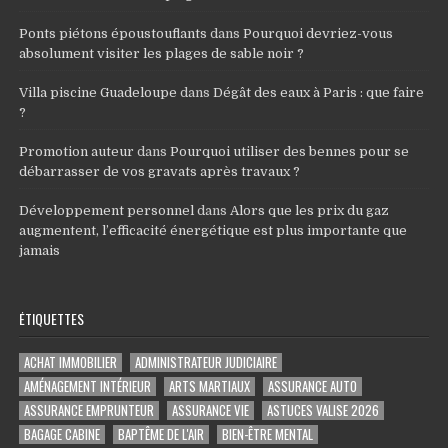
Ponts piétons époustouflants
dans
Pourquoi devriez-vous
absolument visiter les plages de sable noir ?
Villa piscine Guadeloupe
dans
Dégât des eaux à Paris : que faire
?
Promotion auteur
dans
Pourquoi utiliser des bennes pour se
débarrasser de vos gravats après travaux ?
Développement personnel
dans
Alors que les prix du gaz
augmentent, l’efficacité énergétique est plus importante que
jamais
ÉTIQUETTES
ACHAT IMMOBILIER
ADMINISTRATEUR JUDICIAIRE
AMÉNAGEMENT INTÉRIEUR
ARTS MARTIAUX
ASSURANCE AUTO
ASSURANCE EMPRUNTEUR
ASSURANCE VIE
ASTUCES VALISE 2026
BAGAGE CABINE
BAPTÊME DE L'AIR
BIEN-ÊTRE MENTAL