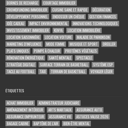
BORNES DE RECHARGE
COURTAGE IMMOBILIER
CROWDFUNDING IMMOBILIER
CUISINE SAINE ET RAPIDE
DÉCORATION
DÉVELOPPEMENT PERSONNEL
ENDOSSER UN CHÈQUE
GESTION FINANCES
IDÉE CADEAU
IMPACT ENVIRONNEMENTAL
INNOVATIONS TECHNOLOGIQUES
INVESTISSEMENT IMMOBILIER
KENYA
LOCATION IMMOBILIÈRE
LOCATION SAISONNIÈRE
LOCATION VOITURE
MALADIE DE PARKINSON
MARKETING D'INFLUENCE
MODE FEMME
MUSIQUE ET SPORT
OREILLER
PLATS UNIQUES
POMPE À CHALEUR
PROTÉINES VÉGÉTALES
RÉNOVATION ÉNERGÉTIQUE
SANTÉ MENTALE
SPECTACLE
STRATÉGIE DIGITALE
SURFACE TERRAIN DE BASKETBALL
SYSTÈME ESP
TACLE AU FOOTBALL
TAXI
TERRAIN DE BASKETBALL
VOYAGER LÉGER
ÉTIQUETTES
ACHAT IMMOBILIER
ADMINISTRATEUR JUDICIAIRE
AMÉNAGEMENT INTÉRIEUR
ARTS MARTIAUX
ASSURANCE AUTO
ASSURANCE EMPRUNTEUR
ASSURANCE VIE
ASTUCES VALISE 2026
BAGAGE CABINE
BAPTÊME DE L'AIR
BIEN-ÊTRE MENTAL