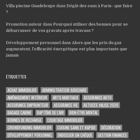
Villa piscine Guadeloupe
dans
Dégât des eaux à Paris : que faire
?
Promotion auteur
dans
Pourquoi utiliser des bennes pour se
débarrasser de vos gravats après travaux ?
Développement personnel
dans
Alors que les prix du gaz
augmentent, l’efficacité énergétique est plus importante que
jamais
ÉTIQUETTES
ACHAT IMMOBILIER
ADMINISTRATEUR JUDICIAIRE
AMÉNAGEMENT INTÉRIEUR
ARTS MARTIAUX
ASSURANCE AUTO
ASSURANCE EMPRUNTEUR
ASSURANCE VIE
ASTUCES VALISE 2026
BAGAGE CABINE
BAPTÊME DE L'AIR
BIEN-ÊTRE MENTAL
BORNES DE RECHARGE
COURTAGE IMMOBILIER
CROWDFUNDING IMMOBILIER
CUISINE SAINE ET RAPIDE
DÉCORATION
DÉVELOPPEMENT PERSONNEL
ENDOSSER UN CHÈQUE
GESTION FINANCES