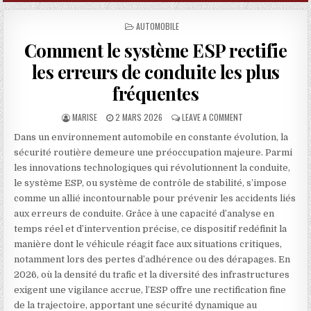
POSTED IN
AUTOMOBILE
Comment le système ESP rectifie
les erreurs de conduite les plus
fréquentes
AUTHOR:
PUBLISHED DATE:
ON COMMENT LE SYS
MARISE
2 MARS 2026
LEAVE A COMMENT
Dans un environnement automobile en constante évolution, la
sécurité routière demeure une préoccupation majeure. Parmi
les innovations technologiques qui révolutionnent la conduite,
le système ESP, ou système de contrôle de stabilité, s’impose
comme un allié incontournable pour prévenir les accidents liés
aux erreurs de conduite. Grâce à une capacité d’analyse en
temps réel et d’intervention précise, ce dispositif redéfinit la
manière dont le véhicule réagit face aux situations critiques,
notamment lors des pertes d’adhérence ou des dérapages. En
2026, où la densité du trafic et la diversité des infrastructures
exigent une vigilance accrue, l’ESP offre une rectification fine
de la trajectoire, apportant une sécurité dynamique au