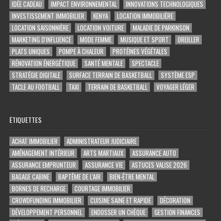
IDÉE CADEAU
IMPACT ENVIRONNEMENTAL
INNOVATIONS TECHNOLOGIQUES
INVESTISSEMENT IMMOBILIER
KENYA
LOCATION IMMOBILIÈRE
LOCATION SAISONNIÈRE
LOCATION VOITURE
MALADIE DE PARKINSON
MARKETING D'INFLUENCE
MODE FEMME
MUSIQUE ET SPORT
OREILLER
PLATS UNIQUES
POMPE À CHALEUR
PROTÉINES VÉGÉTALES
RÉNOVATION ÉNERGÉTIQUE
SANTÉ MENTALE
SPECTACLE
STRATÉGIE DIGITALE
SURFACE TERRAIN DE BASKETBALL
SYSTÈME ESP
TACLE AU FOOTBALL
TAXI
TERRAIN DE BASKETBALL
VOYAGER LÉGER
ÉTIQUETTES
ACHAT IMMOBILIER
ADMINISTRATEUR JUDICIAIRE
AMÉNAGEMENT INTÉRIEUR
ARTS MARTIAUX
ASSURANCE AUTO
ASSURANCE EMPRUNTEUR
ASSURANCE VIE
ASTUCES VALISE 2026
BAGAGE CABINE
BAPTÊME DE L'AIR
BIEN-ÊTRE MENTAL
BORNES DE RECHARGE
COURTAGE IMMOBILIER
CROWDFUNDING IMMOBILIER
CUISINE SAINE ET RAPIDE
DÉCORATION
DÉVELOPPEMENT PERSONNEL
ENDOSSER UN CHÈQUE
GESTION FINANCES