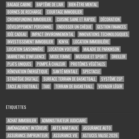
BAGAGE CABINE
BAPTÊME DE L'AIR
BIEN-ÊTRE MENTAL
BORNES DE RECHARGE
COURTAGE IMMOBILIER
CROWDFUNDING IMMOBILIER
CUISINE SAINE ET RAPIDE
DÉCORATION
DÉVELOPPEMENT PERSONNEL
ENDOSSER UN CHÈQUE
GESTION FINANCES
IDÉE CADEAU
IMPACT ENVIRONNEMENTAL
INNOVATIONS TECHNOLOGIQUES
INVESTISSEMENT IMMOBILIER
KENYA
LOCATION IMMOBILIÈRE
LOCATION SAISONNIÈRE
LOCATION VOITURE
MALADIE DE PARKINSON
MARKETING D'INFLUENCE
MODE FEMME
MUSIQUE ET SPORT
OREILLER
PLATS UNIQUES
POMPE À CHALEUR
PROTÉINES VÉGÉTALES
RÉNOVATION ÉNERGÉTIQUE
SANTÉ MENTALE
SPECTACLE
STRATÉGIE DIGITALE
SURFACE TERRAIN DE BASKETBALL
SYSTÈME ESP
TACLE AU FOOTBALL
TAXI
TERRAIN DE BASKETBALL
VOYAGER LÉGER
ÉTIQUETTES
ACHAT IMMOBILIER
ADMINISTRATEUR JUDICIAIRE
AMÉNAGEMENT INTÉRIEUR
ARTS MARTIAUX
ASSURANCE AUTO
ASSURANCE EMPRUNTEUR
ASSURANCE VIE
ASTUCES VALISE 2026