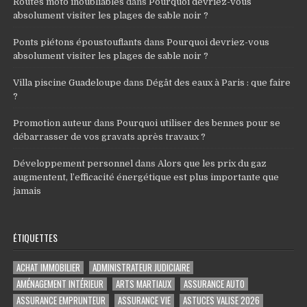
Routes moto inoubliables
dans
Pourquoi devriez-vous
absolument visiter les plages de sable noir ?
Ponts piétons époustouflants
dans
Pourquoi devriez-vous
absolument visiter les plages de sable noir ?
Villa piscine Guadeloupe
dans
Dégât des eaux à Paris : que faire
?
Promotion auteur
dans
Pourquoi utiliser des bennes pour se
débarrasser de vos gravats après travaux ?
Développement personnel
dans
Alors que les prix du gaz
augmentent, l’efficacité énergétique est plus importante que
jamais
ÉTIQUETTES
ACHAT IMMOBILIER
ADMINISTRATEUR JUDICIAIRE
AMÉNAGEMENT INTÉRIEUR
ARTS MARTIAUX
ASSURANCE AUTO
ASSURANCE EMPRUNTEUR
ASSURANCE VIE
ASTUCES VALISE 2026