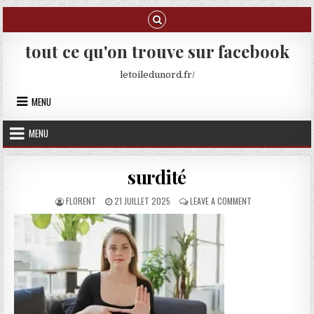
Skip to content
tout ce qu'on trouve sur facebook
letoiledunord.fr/
MENU
MENU
surdité
AUTHOR:
PUBLISHED DATE:
ON SURDITÉ
FLORENT
21 JUILLET 2025
LEAVE A COMMENT