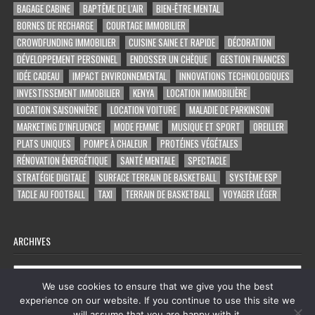
BAGAGE CABINE
BAPTÊME DE L'AIR
BIEN-ÊTRE MENTAL
BORNES DE RECHARGE
COURTAGE IMMOBILIER
CROWDFUNDING IMMOBILIER
CUISINE SAINE ET RAPIDE
DÉCORATION
DÉVELOPPEMENT PERSONNEL
ENDOSSER UN CHÈQUE
GESTION FINANCES
IDÉE CADEAU
IMPACT ENVIRONNEMENTAL
INNOVATIONS TECHNOLOGIQUES
INVESTISSEMENT IMMOBILIER
KENYA
LOCATION IMMOBILIÈRE
LOCATION SAISONNIÈRE
LOCATION VOITURE
MALADIE DE PARKINSON
MARKETING D'INFLUENCE
MODE FEMME
MUSIQUE ET SPORT
OREILLER
PLATS UNIQUES
POMPE À CHALEUR
PROTÉINES VÉGÉTALES
RÉNOVATION ÉNERGÉTIQUE
SANTÉ MENTALE
SPECTACLE
STRATÉGIE DIGITALE
SURFACE TERRAIN DE BASKETBALL
SYSTÈME ESP
TACLE AU FOOTBALL
TAXI
TERRAIN DE BASKETBALL
VOYAGER LÉGER
ARCHIVES
Archives
We use cookies to ensure that we give you the best
experience on our website. If you continue to use this site we
will assume that you are happy with it.