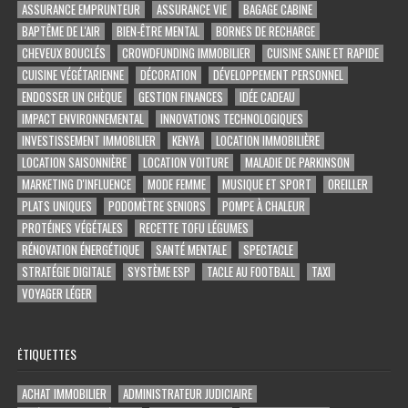
ASSURANCE EMPRUNTEUR
ASSURANCE VIE
BAGAGE CABINE
BAPTÊME DE L'AIR
BIEN-ÊTRE MENTAL
BORNES DE RECHARGE
CHEVEUX BOUCLÉS
CROWDFUNDING IMMOBILIER
CUISINE SAINE ET RAPIDE
CUISINE VÉGÉTARIENNE
DÉCORATION
DÉVELOPPEMENT PERSONNEL
ENDOSSER UN CHÈQUE
GESTION FINANCES
IDÉE CADEAU
IMPACT ENVIRONNEMENTAL
INNOVATIONS TECHNOLOGIQUES
INVESTISSEMENT IMMOBILIER
KENYA
LOCATION IMMOBILIÈRE
LOCATION SAISONNIÈRE
LOCATION VOITURE
MALADIE DE PARKINSON
MARKETING D'INFLUENCE
MODE FEMME
MUSIQUE ET SPORT
OREILLER
PLATS UNIQUES
PODOMÈTRE SENIORS
POMPE À CHALEUR
PROTÉINES VÉGÉTALES
RECETTE TOFU LÉGUMES
RÉNOVATION ÉNERGÉTIQUE
SANTÉ MENTALE
SPECTACLE
STRATÉGIE DIGITALE
SYSTÈME ESP
TACLE AU FOOTBALL
TAXI
VOYAGER LÉGER
ÉTIQUETTES
ACHAT IMMOBILIER
ADMINISTRATEUR JUDICIAIRE