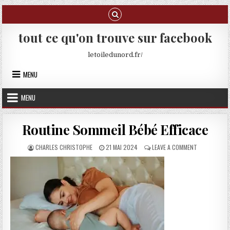
Skip to content
tout ce qu'on trouve sur facebook
letoiledunord.fr/
MENU
MENU
Routine Sommeil Bébé Efficace
AUTHOR:
PUBLISHED DATE:
ON ROUTINE 
CHARLES CHRISTOPHE
21 MAI 2024
LEAVE A COMMENT