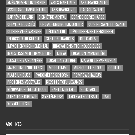
AMÉNAGEMENT INTÉRIEUR
ARTS MARTIAUX
ASSURANCE AUTO
ASSURANCE EMPRUNTEUR
ASSURANCE VIE
BAGAGE CABINE
BAPTÊME DE L'AIR
BIEN-ÊTRE MENTAL
BORNES DE RECHARGE
CHEVEUX BOUCLÉS
CROWDFUNDING IMMOBILIER
CUISINE SAINE ET RAPIDE
CUISINE VÉGÉTARIENNE
DÉCORATION
DÉVELOPPEMENT PERSONNEL
ENDOSSER UN CHÈQUE
GESTION FINANCES
IDÉE CADEAU
IMPACT ENVIRONNEMENTAL
INNOVATIONS TECHNOLOGIQUES
INVESTISSEMENT IMMOBILIER
KENYA
LOCATION IMMOBILIÈRE
LOCATION SAISONNIÈRE
LOCATION VOITURE
MALADIE DE PARKINSON
MARKETING D'INFLUENCE
MODE FEMME
MUSIQUE ET SPORT
OREILLER
PLATS UNIQUES
PODOMÈTRE SENIORS
POMPE À CHALEUR
PROTÉINES VÉGÉTALES
RECETTE TOFU LÉGUMES
RÉNOVATION ÉNERGÉTIQUE
SANTÉ MENTALE
SPECTACLE
STRATÉGIE DIGITALE
SYSTÈME ESP
TACLE AU FOOTBALL
TAXI
VOYAGER LÉGER
ARCHIVES